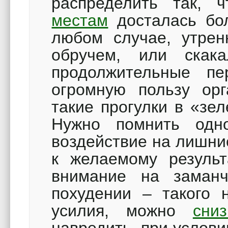
распределить так,
местам
досталась бол
любом случае, утрен
обручем, или скак
продолжительные пе
огромную пользу орг
такие прогулки в «зел
Нужно помнить одн
воздействие на лишни
к желаемому результ
внимание на заман
похудении – такого 
усилия, можно
сни
навредить, при услов