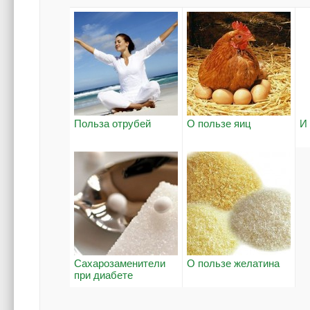
Польза отрубей
О пользе яиц
И
Сахарозаменители
О пользе желатина
при диабете