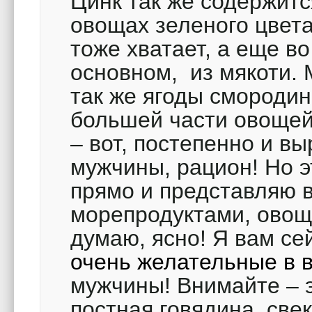
Цинк так же содержитс
овощах зеленого цвета
тоже хватает, а еще во
основном, из мякоти. 
так же ягоды смородин
большей части овощей
– вот, постепенно и в
мужчины, рацион! Но эт
прямо и представляю 
морепродуктами, ово
думаю, ясно! Я вам с
очень желательные в 
мужчины! Внимайте – э
постная говядина, све