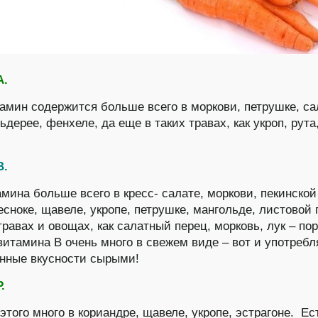
А.
тамин содержится больше всего в моркови, петрушке, с
ьдерее, фенхеле, да еще в таких травах, как укроп, рута
В.
амина больше всего в кресс- салате, моркови, пекинской
есноке, щавеле, укропе, петрушке, мангольде, листовой 
травах и овощах, как салатный перец, морковь, лук – пор
витамина В очень много в свежем виде – вот и употребл
нные вкусности сырыми!
.
этого много в кориандре, щавеле, укропе, эстрагоне. Ест