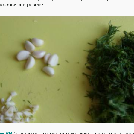
моркови и в ревене.
н РР
больше всего содержит морковь, пастернак, капус