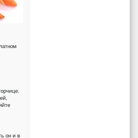
алатном
,
горчице.
ей,
яйте
ь он и в