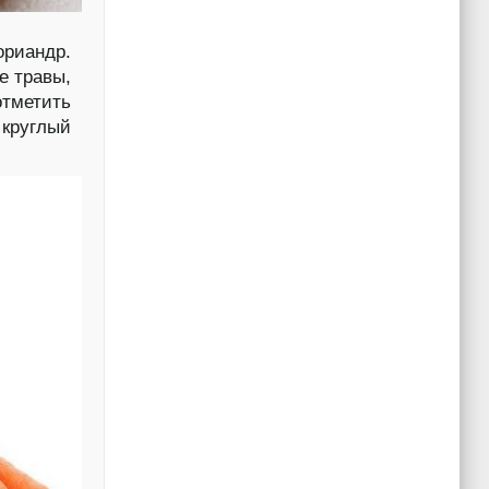
ориандр.
е травы,
тметить
 круглый