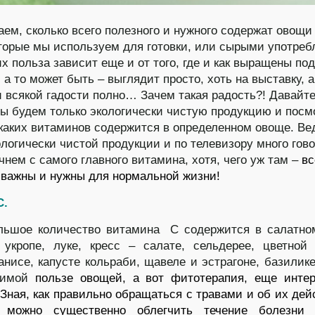
аем, сколько всего полезного и нужного содержат овощи
оторые мы используем для готовки, или сырыми употреб
их польза зависит еще и от того, где и как выращены по
 а то может быть – выглядит просто, хоть на выставку, а
и всякой гадости полно… Зачем такая радость?!
Давайт
мы будем только экологически чистую продукцию и посм
 каких витаминов содержится в определенном овоще. Ве
ологически чистой продукции и по телевизору много гово
чнем с самого главного витамина, хотя, чего уж там –
вс
важны и нужны для нормальной жизни!
С.
льшое количество витамина С содержится в салатно
 укропе, луке, кресс – салате, сельдерее, цветной 
анисе, капусте кольраби, щавеле и эстрагоне, базилике
римой
пользе овощей, а вот фитотерапия, еще инте
 Зная, как правильно обращаться с травами и об их дей
, можно существенно облегчить течение болезни