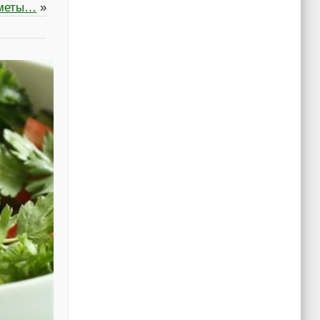
меты…
»