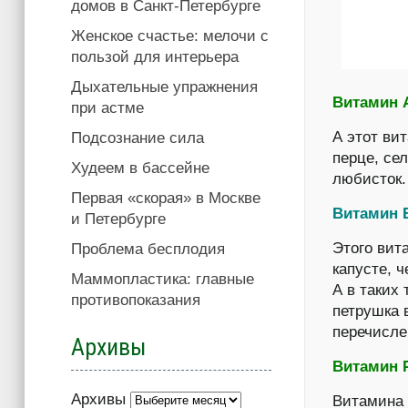
домов в Санкт-Петербурге
Женское счастье: мелочи с
пользой для интерьера
Дыхательные упражнения
Витамин 
при астме
А этот ви
Подсознание сила
перце, сел
Худеем в бассейне
любисток.
Первая «скорая» в Москве
Витамин 
и Петербурге
Этого вит
Проблема бесплодия
капусте, ч
Маммопластика: главные
А в таких 
противопоказания
петрушка 
перечисле
Архивы
Витамин Р
Архивы
Витамина 