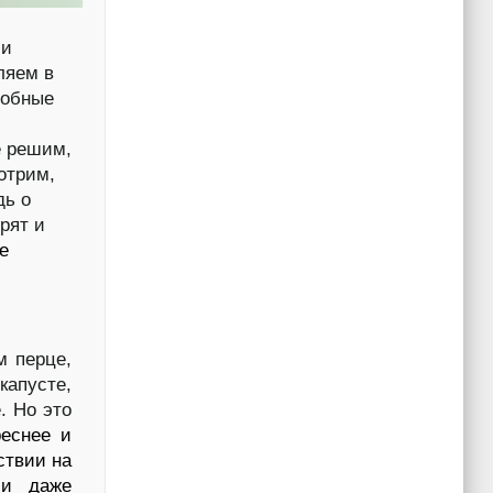
 и
ляем в
добные
е решим,
отрим,
дь о
рят и
е
м перце,
капусте,
. Но это
реснее и
ствии на
 и даже