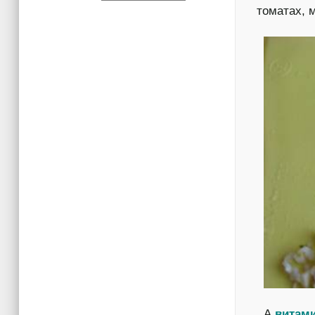
томатах, 
. А
витами