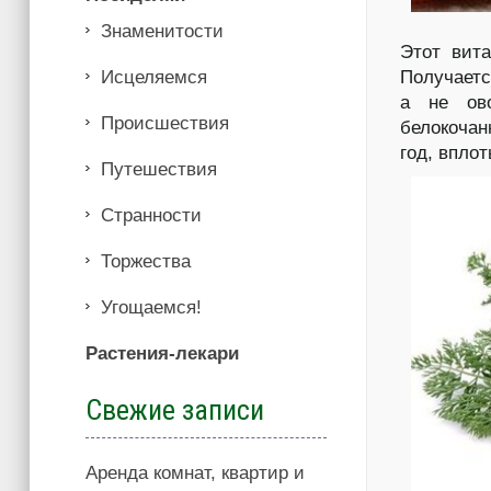
Знаменитости
Этот вита
Иcцеляемся
Получаетс
а не ово
Происшествия
белокочан
год, вплот
Путешествия
Странности
Торжества
Угощаемся!
Растения-лекари
Свежие записи
Аренда комнат, квартир и