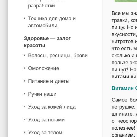
разработки
Все мы зн
Техника для дома и
травки, к
автомобили
пищу. Но 
вкусности,
Здоровье — залог
нитратов 
красоты
что есть 
сколько и
Волосы, ресницы, брови
пользе эк
Омоложение
пишут! На
витамины 
Питание и диеты
Витамин 
Ручки наши
Самое бо
петрушке,
Уход за кожей лица
шпинате, 
Уход за ногами
о неоспо
полезнее!
Уход за телом
организм