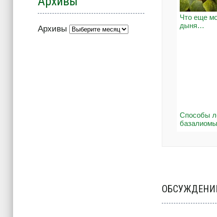
Архивы
Что еще м
дыня…
Архивы
Способы л
базалиом
ОБСУЖДЕНИЕ