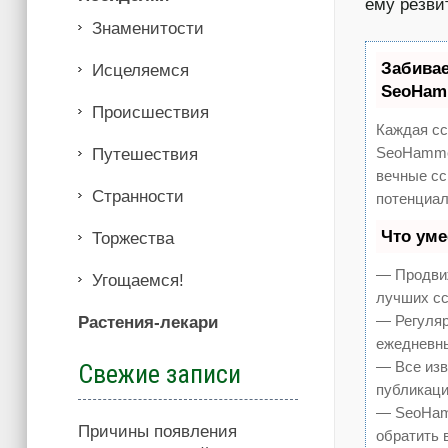
ему резв
Знаменитости
Забива
Иcцеляемся
SeoHam
Происшествия
Каждая сс
SeoHammer
Путешествия
вечные сс
Странности
потенциал
Что ум
Торжества
— Продвиж
Угощаемся!
лучших сс
— Регуляр
Растения-лекари
ежедневны
— Все изв
Свежие записи
публикаци
— SeoHamm
Причины появления
обратить 