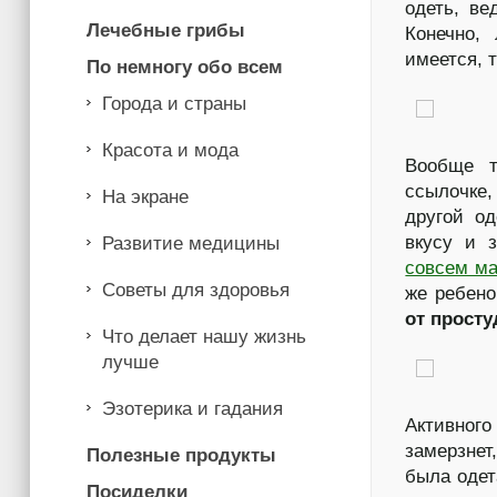
одеть, ве
Лечебные грибы
Конечно,
имеется, 
По немногу обо всем
Города и страны
Красота и мода
Вообще т
ссылочке
На экране
другой о
вкусу и з
Развитие медицины
совсем ма
Советы для здоровья
же ребено
от прост
Что делает нашу жизнь
лучше
Эзотерика и гадания
Активного
замерзнет
Полезные продукты
была одет
Посиделки