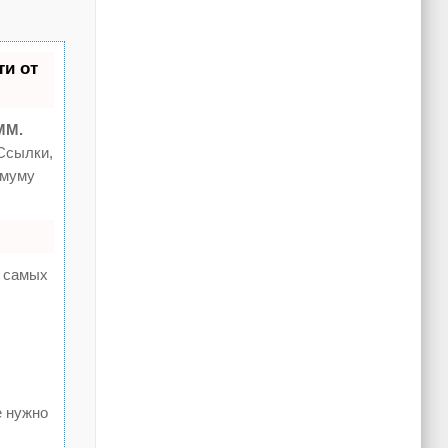
и от
MM.
Ссылки,
имуму
а самых
е нужно