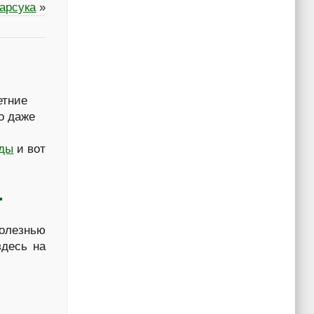
арсука
»
етние
о даже
уды
и вот
…
болезнью
здесь на