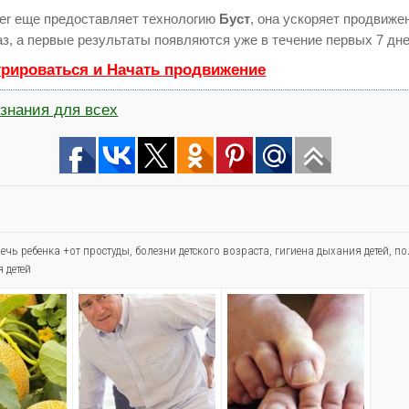
r еще предоставляет технологию
Буст
, она ускоряет продвиже
аз, а первые результаты появляются уже в течение первых 7 дне
трироваться и Начать продвижение
знания для всех
речь ребенка +от простуды
,
болезни детского возраста
,
гигиена дыхания детей
,
по
 детей