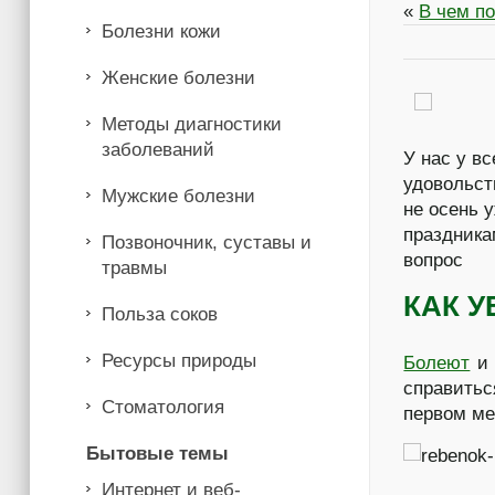
«
В чем п
Болезни кожи
Женские болезни
Методы диагностики
заболеваний
У нас у в
удовольс
Мужские болезни
не осень 
праздника
Позвоночник, суставы и
вопрос
травмы
КАК 
Польза соков
Ресурсы природы
Болеют
и 
справитьс
Стоматология
первом ме
Бытовые темы
Интернет и веб-