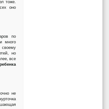
ел тоже.
сех оно
аров по
 и много
о своему
етей, но
лее, все
 ребенка
точно не
курточка
мешающая