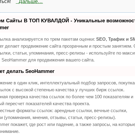
иться!
Дальше…
ем Сайты В ТОП КУВАЛДОЙ - Уникальные возможност
mer
ылка анализируется по трем пакетам оценки:
SEO, Трафик и S
 делает продвижение сайта прозрачным и простым занятием. 
ылки, статьи, упоминания, пресс-релизы - используйте по макс
 SeoHammer для продвижения вашего сайта.
еет делать SeoHammer
ение в один клик, интеллектуальный подбор запросов, покупк
ылок с высокой степенью качества у лучших бирж ссылок.
ная проверка качества ссылок по более чем 100 показателям и
й пересчет показателей качества проекта.
естные форматы ссылок: арендные ссылки, вечные ссылки,
и (упоминания, мнения, отзывы, статьи, пресс-релизы).
er покажет, где рост или падение, а также запросы, на которы
внимание.