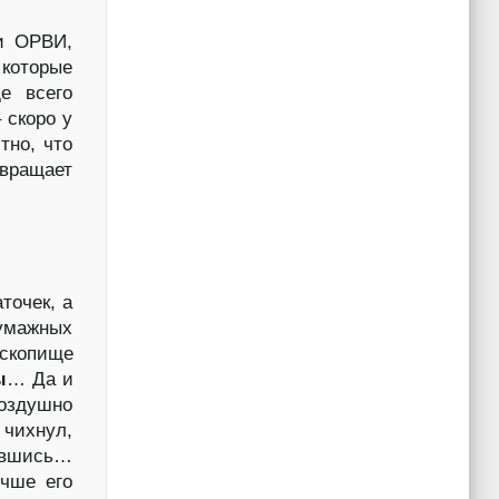
и ОРВИ,
которые
е всего
 скоро у
тно, что
твращает
точек, а
бумажных
 скопище
ы
… Да и
воздушно
 чихнул,
рывшись…
учше его