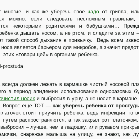
т многие, и как же уберечь свое
чадо
от гриппа, ил
тся можно, если следовать несложным правилам, 
ются некоторыми родителями и бабушками… Прежд
ребенка дышать носом, а не ртом, и следите за этим –
ет такой способ дыхания в привычку. Ведь всем извес
 носа является барьером для микробов, а значит предо
 этих «товарищей» в организм ребенка.
всегда должен лежать в кармашке чистый носовой пла
его в период эпидемии использование одноразовых 
очистил носик
и выбросил в урну, а не носит в кармане
…Вопрос еще ТОТ —
как уберечь ребенка от простуд
платочек стоит приучить ребенка, ведь инфекции то 
 путем распространяются, а так закрыл рот платочком,
 выбросил – лучше, чем в ладошку, или рукавом прик
мочки, снаряжая малыша на улицу, не знают, как л