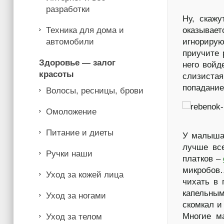
разработки
Ну, скажу
Техника для дома и
оказывае
автомобили
игнориру
приучите 
Здоровье — залог
него войд
красоты
слизистая
попадание
Волосы, ресницы, брови
Омоложение
Питание и диеты
У малыша 
лучше вс
Ручки наши
платков –
микробов
Уход за кожей лица
чихать в 
капельным
Уход за ногами
скомкал и
Многие ма
Уход за телом