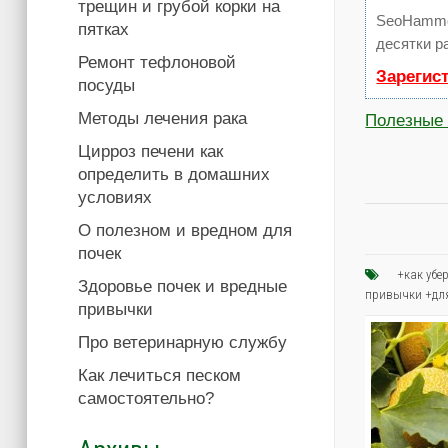
трещин и грубой корки на
SeoHamme
пятках
десятки р
Ремонт тефлоновой
Зарегис
посуды
Методы лечения рака
Полезные 
Цирроз печени как
определить в домашних
условиях
О полезном и вредном для
почек
+как убе
Здоровье почек и вредные
привычки +для
привычки
Про ветеринарную службу
Как лечиться песком
самостоятельно?