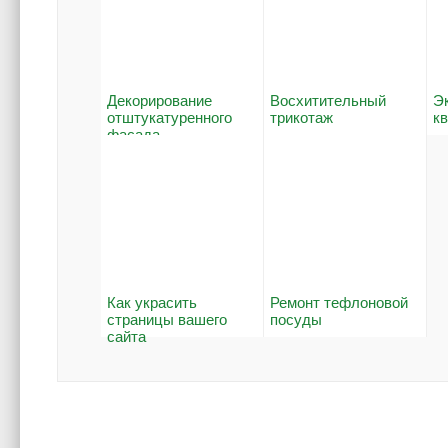
Декорирование
Восхитительный
Э
отштукатуренного
трикотаж
к
фасада
Как украсить
Ремонт тефлоновой
страницы вашего
посуды
сайта