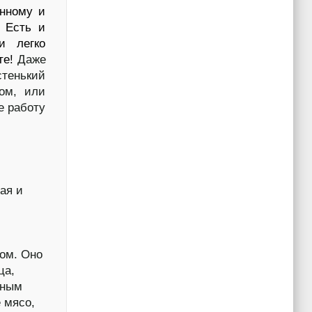
енному и
. Есть и
и легко
те!
Даже
тенький
лом, или
е работу
рая и
ном. Оно
ца,
чным
 мясо,