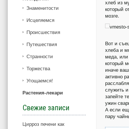
хлеб из м
Знаменитости
который о
мозге.
Иcцеляемся
Происшествия
Вот и съе
Путешествия
хлеба и м
Странности
меда, или
который м
Торжества
иначе ваш
активно р
Угощаемся!
расслабля
служить и
Растения-лекари
запейте т
ужин свар
Свежие записи
А если ещ
пару чайн
Цирроз печени как