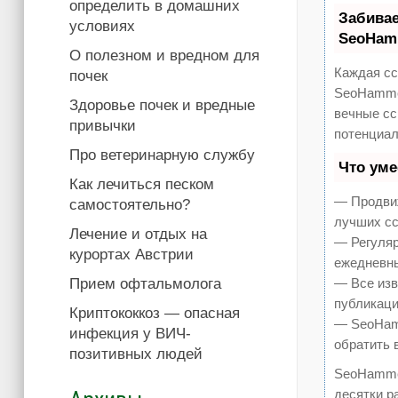
определить в домашних
Забива
условиях
SeoHam
О полезном и вредном для
Каждая сс
почек
SeoHammer
Здоровье почек и вредные
вечные сс
привычки
потенциал
Про ветеринарную службу
Что ум
Как лечиться песком
— Продвиж
самостоятельно?
лучших сс
Лечение и отдых на
— Регуляр
курортах Австрии
ежедневны
Прием офтальмолога
— Все изв
публикаци
Криптококкоз — опасная
— SeoHamm
инфекция у ВИЧ-
обратить 
позитивных людей
SeoHamme
десятки р