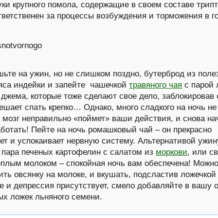
уки крупного помола, содержащие в своем составе трип
тветственен за процессы возбуждения и торможения в г
шьте на ужин, но не слишком поздно, бутерброд из поле
яса индейки и запейте чашечкой
травяного чая
с парой 
 джема, которые тоже сделают свое дело, заблокировав 
ешает спать крепко… Однако, много сладкого на ночь не
 мозг неправильно «поймет» ваши действия, и снова на
аботать! Пейте на ночь ромашковый чай – он прекрасно
ет и успокаивает нервную систему. Альтернативой ужин
 пара печеных картофелин с салатом из
моркови
, или с
еплым молоком – спокойная ночь вам обеспечена! Можно
ить овсянку на молоке, и вкушать, подсластив ложечко
е и депрессия присутствует, смело добавляйте в вашу 
ых ложек льняного семени.