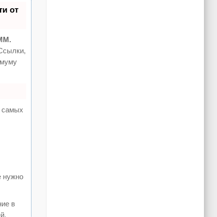
и от
MM.
Ссылки,
имуму
а самых
е нужно
ние в
й.