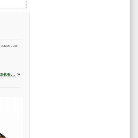
осмотров:
езное…
»