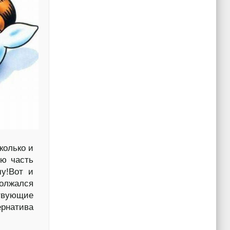
колько и
ью часть
у!Вот и
должался
твующие
ернатива