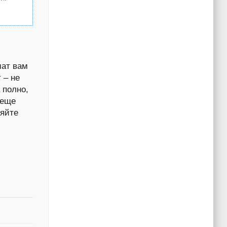
шат вам
 – не
 полно,
 еще
яйте