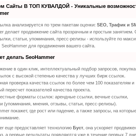
ем Сайты В ТОП КУВАЛДОЙ - Уникальные возможност
mer
ылка анализируется по трем пакетам оценки:
SEO, Трафик и S
 делает продвижение сайта прозрачным и простым занятием. 
ылки, статьи, упоминания, пресс-релизы - используйте по макс
 SeoHammer для продвижения вашего сайта.
еет делать SeoHammer
ение в один клик, интеллектуальный подбор запросов, покупк
ылок с высокой степенью качества у лучших бирж ссылок.
ная проверка качества ссылок по более чем 100 показателям и
й пересчет показателей качества проекта.
естные форматы ссылок: арендные ссылки, вечные ссылки,
и (упоминания, мнения, отзывы, статьи, пресс-релизы).
er покажет, где рост или падение, а также запросы, на которы
внимание.
r еще предоставляет технологию
Буст
, она ускоряет продвиже
аз, а первые результаты появляются уже в течение первых 7 дне