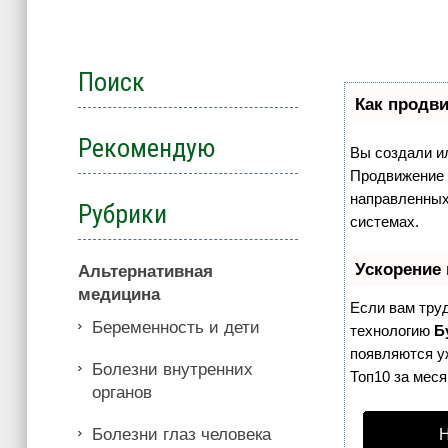
Поиск
Как продви
Рекомендую
Вы создали ил
Продвижение с
направленных
Рубрики
системах.
Ускорение
Альтернативная
медицина
Если вам тру
Беременность и дети
технологию
Б
появляются уж
Болезни внутренних
Топ10 за меся
органов
Болезни глаз человека
Н