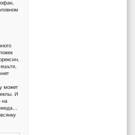
тофан,
оловном
зного
ложек
орексин,
 ешьте,
чнет
у может
веклы. И
 на
й меда…
овсянку