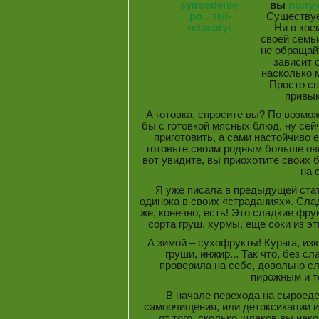
вы
получ
Существуе
Ни в кое
своей семь
не обращай
зависит 
насколько 
Просто сп
привык
А готовка, спросите вы? По возмож
бы с готовкой мясных блюд, ну сей
приготовить, а сами настойчиво е
готовьте своим родным больше ов
вот увидите, вы приохотите своих 
на 
Я уже писала в предыдущей стать
одинока в своих «страданиях». Сла
же, конечно, есть! Это сладкие фрук
сорта груш, хурмы, еще соки из эт
А зимой – сухофрукты! Курага, из
груши, инжир... Так что, без сл
проверила на себе, довольно сла
пирожным и т
В начале перехода на сыроед
самоочищения, или детоксикации и
от того, сколько шлаков вы нак