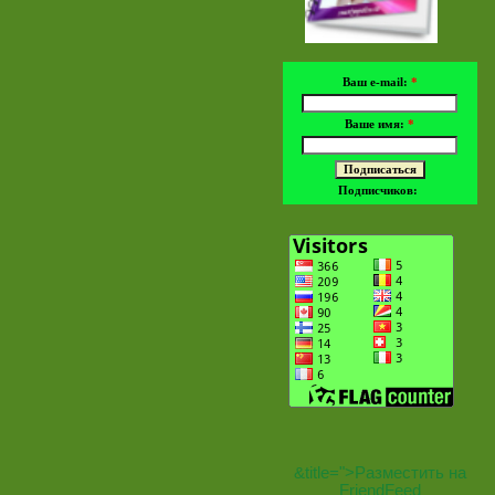
Ваш e-mail:
*
Ваше имя:
*
Подписчиков:
&title=
">Разместить на
FriendFeed