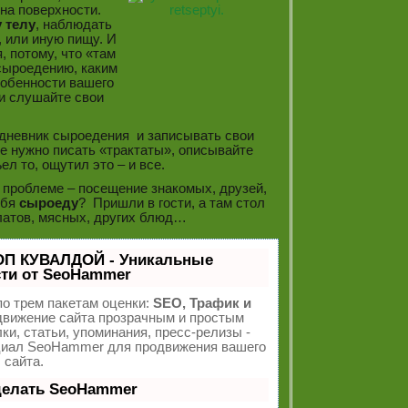
на поверхности.
 телу
, наблюдать
, или иную пищу. И
, потому, что «там
 сыроедению, каким
собенности вашего
 и слушайте свои
 дневник сыроедения и записывать свои
е нужно писать «трактаты», описывайте
ел то, ощутил это – и все.
 проблеме – посещение знакомых, друзей,
ебя
сыроеду
? Пришли в гости, а там стол
латов, мясных, других блюд…
ОП КУВАЛДОЙ - Уникальные
ти от SeoHammer
о трем пакетам оценки:
SEO, Трафик и
вижение сайта прозрачным и простым
ки, статьи, упоминания, пресс-релизы -
циал SeoHammer для продвижения вашего
сайта.
делать SeoHammer