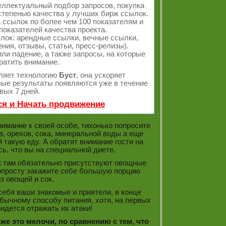
еллектуальный подбор запросов, покупка
тепенью качества у лучших бирж ссылок.
 ссылок по более чем 100 показателям и
оказателей качества проекта.
ок: арендные ссылки, вечные ссылки,
ния, отзывы, статьи, пресс-релизы).
ли падение, а также запросы, на которые
ратить внимание.
ляет технологию
Буст
, она ускоряет
рвые результаты появляются уже в течение
вых 7 дней.
ся и Начать продвижение
нимание к своей особе, тихонько попросите
в, орехов, сока, минеральной воды а еще
 такую еду. А обратят внимание гости на
ь, что вы на специальной диете.
ж там обязательно присутствуют овощные
Попросту закажите себе большую порцию
з овощей и сок.
себя ваши знакомые и приятели, в конце
бычному способу питания, хотя, на первых
идется отражать их атаки!
же это мелочи, по сравнению с тем, что