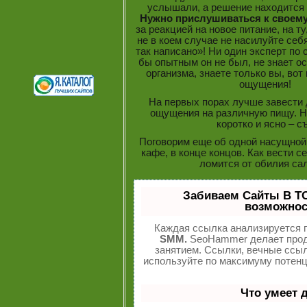
услышали, а решение находится 
Нужно прислушиваться к своему
за реакцией на новое питание, на ту
не в коем случае не насилуйте себя
так написано»! Ни один эксперт по
бы опытным он не был, не знает о
организма, знаете только вы, вот
ощущения!
На первых порах лучше завести
ощущения на различную пищу. Н
коротко и ясно – съ
Поговорим еще об одной насущной
кафе, в конце концов. Как вести с
ломится от обилия са
Забиваем Сайты В Т
возможнос
Каждая ссылка анализируется п
SMM.
SeoHammer делает прод
занятием. Ссылки, вечные ссыл
используйте по максимуму потен
Что умеет 