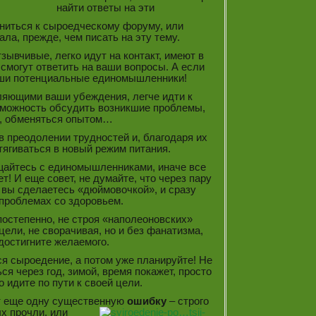
найти ответы на эти
ниться к сыроедческому форуму, или
ала, прежде, чем писать на эту тему.
зывчивые, легко идут на контакт, имеют в
смогут ответить на ваши вопросы. А если
аши потенциальные единомышленники!
ляющими ваши убеждения, легче идти к
озможность обсудить возникшие проблемы,
ы, обменяться опытом…
 преодолении трудностей и, благодаря их
тягиваться в новый режим питания.
бщайтесь с единомышленниками, иначе все
т! И еще совет, не думайте, что через пару
 вы сделаетесь «дюймовочкой», и сразу
 проблемах со здоровьем.
 постепенно, не строя «наполеоновских»
цели, не сворачивая, но и без фанатизма,
достигните желаемого.
ся сыроедение, а потом уже планируйте! Не
ся через год, зимой, время покажет, просто
 идите по пути к своей цели.
 еще одну существенную
ошибку
– строго
х прочли, или