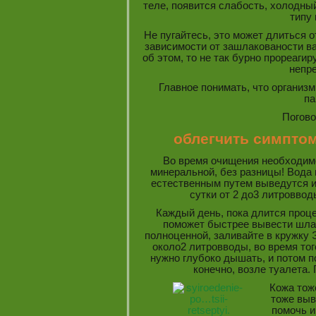
теле, появится слабость, холодны
типу
Не пугайтесь, это может длиться о
зависимости от зашлакованости ва
об этом, то не так бурно прореаги
непр
Главное понимать, что организм
па
Погово
облегчить симпто
Во время очищения необходим
минеральной, без разницы! Вода 
естественным путем выведутся и
сутки от 2 до3 литроввод
Каждый день, пока длится проц
поможет быстрее вывести шла
полноценной, заливайте в кружку 
около2 литровводы, во время тог
нужно глубоко дышать, и потом 
конечно, возле туалета.
Кожа тож
тоже выв
помочь и