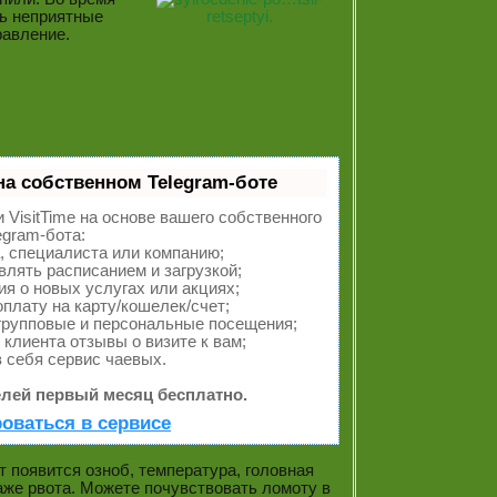
ть неприятные
равление.
на собственном Telegram-боте
 VisitTime на основе вашего собственного
egram-бота:
, специалиста или компанию;
влять расписанием и загрузкой;
 о новых услугах или акциях;
плату на карту/кошелек/счет;
групповые и персональные посещения;
клиента отзывы о визите к вам;
 себя сервис чаевых.
лей первый месяц бесплатно.
оваться в сервисе
 появится озноб, температура, головная
аже рвота. Можете почувствовать ломоту в