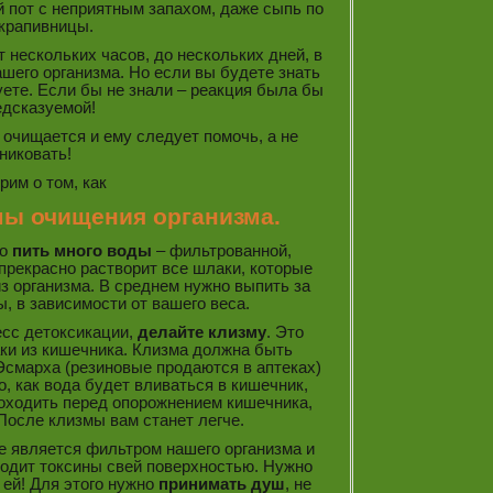
й пот с неприятным запахом, даже сыпь по
 крапивницы.
т нескольких часов, до нескольких дней, в
шего организма. Но если вы будете знать
руете. Если бы не знали – реакция была бы
едсказуемой!
 очищается и ему следует помочь, а не
никовать!
рим о том, как
мы очищения организма.
о
пить много воды
– фильтрованной,
прекрасно растворит все шлаки, которые
з организма. В среднем нужно выпить за
ы, в зависимости от вашего веса.
есс детоксикации,
делайте клизму
. Это
ки из кишечника. Клизма должна быть
Эсмарха (резиновые продаются в аптеках)
о, как вода будет вливаться в кишечник,
походить перед опорожнением кишечника,
 После клизмы вам станет легче.
е является фильтром нашего организма и
одит токсины свей поверхностью. Нужно
 ей! Для этого нужно
принимать душ
, не