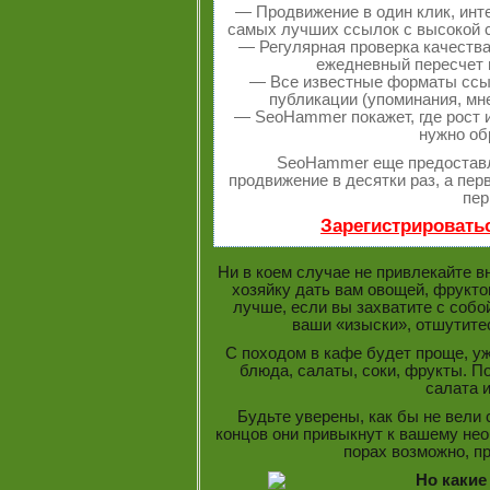
— Продвижение в один клик, инт
самых лучших ссылок с высокой с
— Регулярная проверка качества
ежедневный пересчет п
— Все известные форматы ссыл
публикации (упоминания, мне
— SeoHammer покажет, где рост и
нужно об
SeoHammer еще предостав
продвижение в десятки раз, а пе
пер
Зарегистрировать
Ни в коем случае не привлекайте в
хозяйку дать вам овощей, фрукто
лучше, если вы захватите с собой
ваши «изыски», отшутитес
С походом в кафе будет проще, у
блюда, салаты, соки, фрукты. 
салата и
Будьте уверены, как бы не вели 
концов они привыкнут к вашему нео
порах возможно, пр
Но какие 