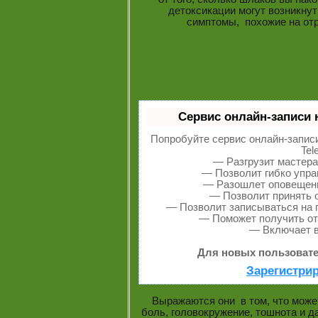
детоксикации могут возникну
симптомы, похожие на от
Сервис онлайн-записи 
Попробуйте сервис онлайн-записи
Tel
— Разгрузит мастера
— Позволит гибко упра
— Разошлет оповещения
— Позволит принять о
— Позволит записываться на 
— Поможет получить от 
— Включает в
Для новых пользовате
Зарегистрир
Выражаются они в том, что может
боль, головокружение, тошнота и д