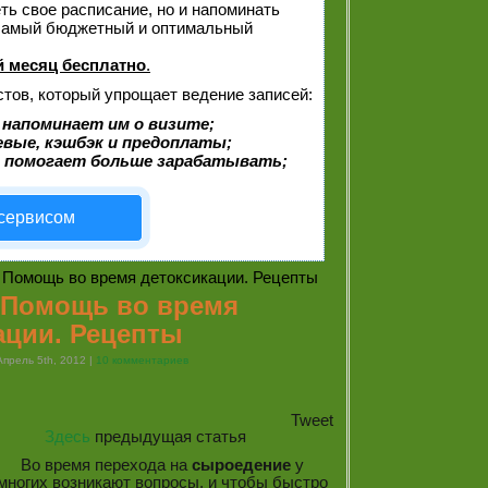
еть свое расписание, но и напоминать
 самый бюджетный и оптимальный
 месяц бесплатно
.
стов, который упрощает ведение записей:
 напоминает им о визите;
евые, кэшбэк и предоплаты;
 помогает больше зарабатывать;
 сервисом
 Помощь во время детоксикации. Рецепты
 Помощь во время
ации. Рецепты
прель 5th, 2012 |
10 комментариев
Tweet
Здесь
предыдущая статья
Во время перехода на
сыроедение
у
многих возникают вопросы, и чтобы быстро