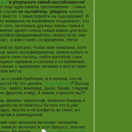
ите
в результате своей настойчивости
!
т еще один камень преткновения – семья.
м случае
не пытайтесь убедить
членов
и вместе с вами перейти на сыроедение! И
те внимания на возможные «подначки», это
от того, насколько дружны члены семьи и
мнение одного члена семьи важно для всех.
окойно придерживайтесь своего пути, они
нут, и вам станет, со временем, легче.
ности, просите, чтобы вам помогали, хотя
час много полуфабрикатов, можно купить и
шьте свои салаты, пейте коктейли, соки,
ощных гарниров и салатов и со временем,
близких к здоровому питанию и все встанет
свои места.
е о своей проблеме, и я поняла, что не
дости! Ну что делать
сладкоежкам
?! Выход
ты : манго, виноград, дыня, банан, сладкие
их фруктов и мед. А зимой, спросите вы?!
юм, финики, чернослив, вяленые бананы и
адкого не останетесь! Кстати это я уже
дко, вкусно и на конфеты не тянет, а к
ортам я равнодушна!
ение наш организм включает механизм
 зависит включится этот
процесс, или нет
опили. Во время