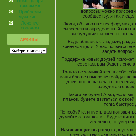
Помощь при
токсикозе
вопросы, можно присоеди
Проблемы
сообществу, я так и сдел
мужские…
Лечение
Люди, обычно на этих форумах, от
холодом
сыроедении определенный опыт и 
вы будущий сыроед, то это в
АРХИВЫ
Ведь общаясь с людьми, разде
конечной цели. У вас появится в
задать вопрос
Поддержка новых друзей поможет в
советам, вам будет легче в
Только не замыкайтесь в себе, о
ваши благие намерения сойдут на не
дней, после начала сыроедения,
забудете о своих
Такого не будет! А вот, если вы
планов, будете двигаться к своей 
тогда быстрее 
Попробуйте, и пусть вам понравить
думайте о том, как вы будете питать
медленно, но уверенно
Начинающие сыроеды
допускают
следуют тем советам, о которы