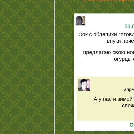
28.
Сок с облепихи готов
внуки поче
предлагаю свою но
огурцы 
апре
А у нас и зимой
све
О