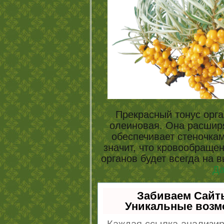
Прекрасный тонус орга
олеиновая. Она расшир
обеспечивает стеночкам
значит, что кровообращен
органов будет всегда на 
Д
Забиваем Сайт
Уникальные возм