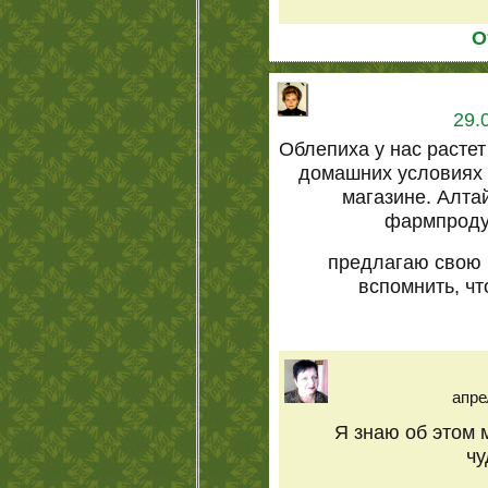
О
29.
Облепиха у нас растет
домашних условиях 
магазине. Алта
фармпроду
предлагаю свою 
вспомнить, ч
апре
Я знаю об этом 
чу