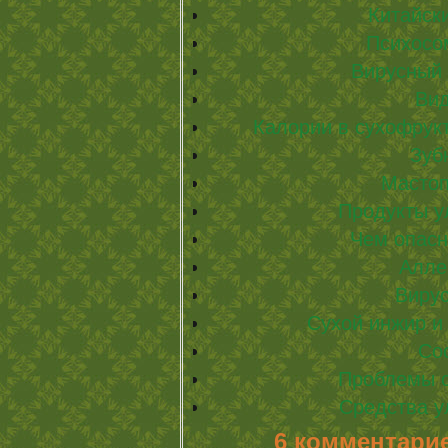
Китайски
Психосо
Вирусный 
Ви
Калории в сухофрукт
Зуб
Мастоп
Продукты 
Чем опасн
Алле
Виру
Сухой инжир и
Со
Проблемы 
Средства 
6 комментари