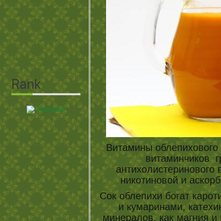
Витамины облепихового 
витаминчиков г
антихолистеринового в
никотиновой и аскор
Сок облепихи богат каро
и кумаринами, катехи
минералов, как магния и 