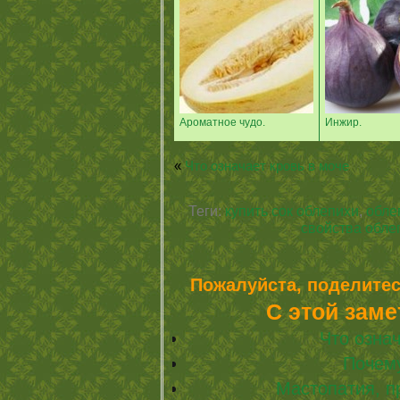
Ароматное чудо.
Инжир.
«
Что означает кровь в моче
Теги:
купить сок облепихи
,
обле
свойства обле
Пожалуйста, поделитес
С этой заме
Что означ
Почему
Мастопатия, п