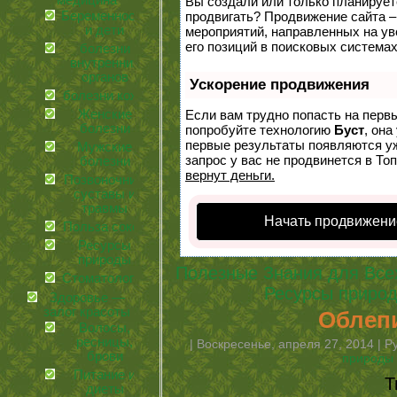
медицина
Вы создали или только планируете 
Беременность
продвигать? Продвижение сайта –
и дети
мероприятий, направленных на у
его позиций в поисковых системах
болезни
внутренних
органов
Ускорение продвижения
болезни кожи
Женские
Если вам трудно попасть на перв
болезни
попробуйте технологию
Буст
, она
первые результаты появляются уж
Мужские
запрос у вас не продвинется в Топ
болезни
вернут деньги.
Позвоночник,
суставы и
травмы
Начать продвижени
Польза соков
Ресурсы
природы
Полезные Знания для Все
Стоматология
Ресурсы приро
Здоровье —
залог красоты
Облеп
Волосы,
ресницы,
| Воскресенье, апреля 27, 2014 | 
брови
природы
Питание и
Т
диеты