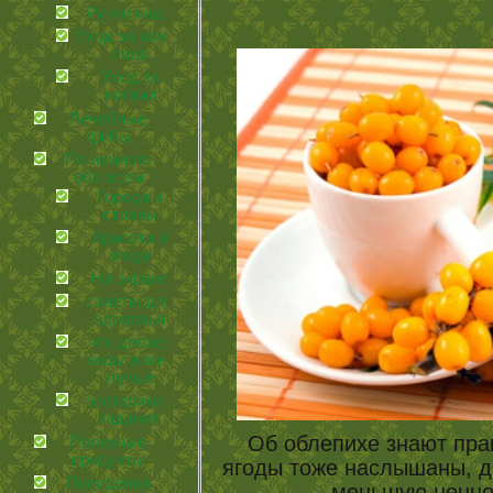
Ручки наши
Уход за кожей
лица
Уход за
ногами
Лечебные
грибы
По немного
обо всем
Города и
страны
Красота и
мода
На экране
советы для
здоровья
что делает
нашу жизнь
лучше
эзотерика и
гадания
Об облепихе знают прак
Полезные
продукты
ягоды тоже наслышаны, 
Посиделки
меньшую ценнос