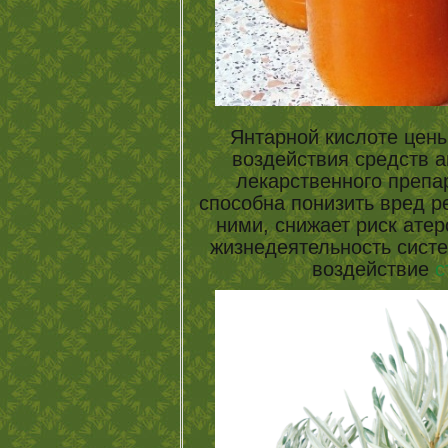
Янтарной кислоте цены
воздействия средств а
лекарственного препа
способна понизить вред р
ними, снижает риск ате
жизнедеятельность систе
воздействие
с