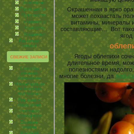
иcцеляемся
Окрашенная в ярко ора
Происшествия
может похвастать пол
Путешествия
странности
витамины, минералы и
Торжества
составляющие... Вот тако
Угощаемся!
ягод
Растения-
облеп
лекари
Ягоды облепихи сочн
СВЕЖИЕ ЗАПИСИ
длительное время, мож
Способы
полезностями надолго,
лечения
многие болезни, да
повыс
базалиомы
Рекомендации
по лечению
при экземе.
Рак кожи –
базалиома
Что такое
остеоартроз
Болезнь
экзема
Высокий