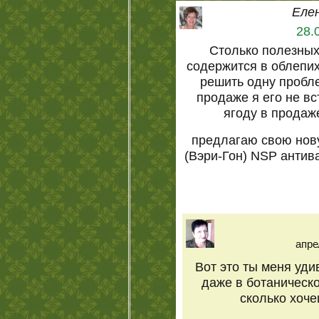
Еле
28.
Столько полезных 
содержится в облепих
решить одну пробле
продаже я его не вс
ягоду в продаж
предлагаю свою нов
(Вэри-Гон) NSP антив
апре
Вот это ты меня уди
даже в ботаническо
сколько хоче