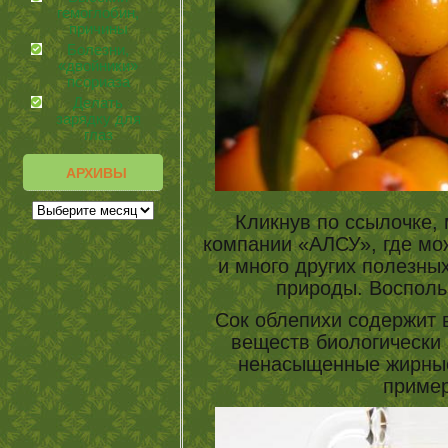
гемоглобин,
причины
Болезни,
«двойники»
псориаза
Делать
зарядку для
глаз
АРХИВЫ
Кликнув по ссылочке, 
компании «АЛСУ», где мо
и много других полезны
природы. Восполь
Сок облепихи содержит 
веществ биологически 
ненасыщенные жирные 
пример