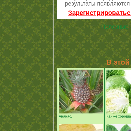
результаты появляются 
Зарегистрироватьс
Полезные 
В этой
Ананас.
Как же хороша