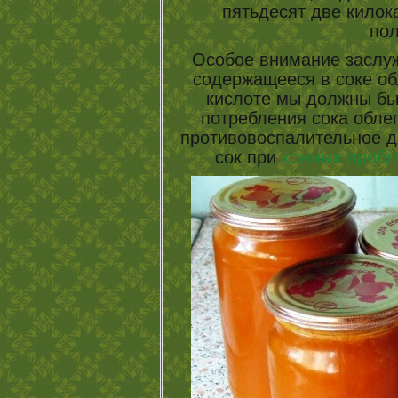
пятьдесят две килока
пол
Особое внимание заслуж
содержащееся в соке об
кислоте мы должны бы
потребления сока обле
противовоспалительное д
сок при
кожных пробл