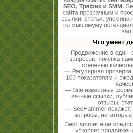
Каждая ссылка анализир
SEO, Трафик и SMM.
Se
сайта прозрачным и про
ссылки, статьи, упоминан
по максимуму потенциа
ваш
Что умеет 
— Продвижение в один к
запросов, покупка са
степенью качеств
— Регулярная проверка 
100 показателям и еже
качес
— Все известные форма
вечные ссылки, публи
отзывы, стат
— SeoHammer покажет, г
запросы, на которые
SeoHammer еще предос
ускоряет продвижени