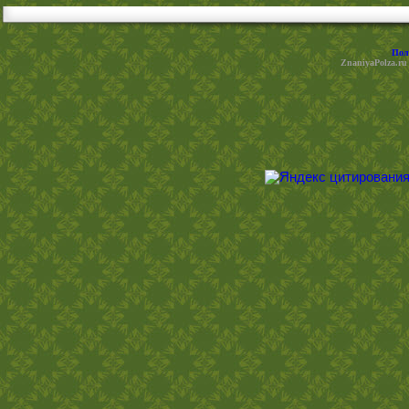
Пол
ZnaniyaPolza.ru