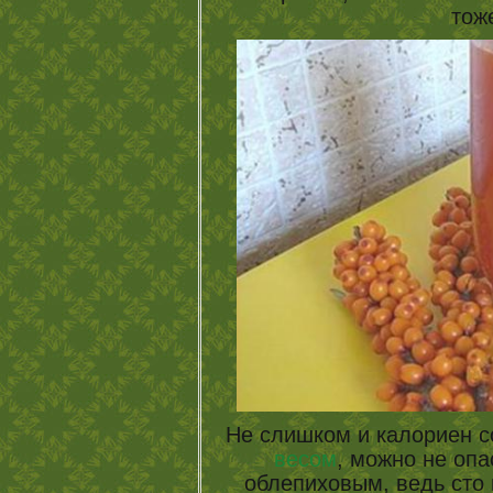
тоже
Не слишком и калориен со
весом
, можно не оп
облепиховым, ведь сто 