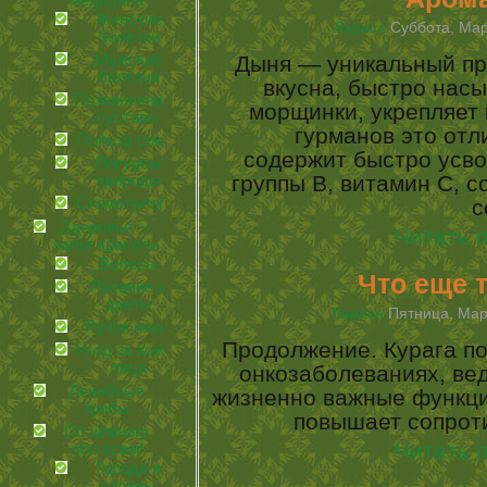
медицина
Женские
Лариса
Суббота, Мар
болезни
Мужские
Дыня — уникальный пр
болезни
вкусна, быстро нас
Позвоночник и
морщинки, укрепляет 
суставы
гурманов это отл
Польза соков
содержит быстро усв
Ресурсы
группы В, витамин С, с
природы
Стоматология
с
Здоровье —
Читать 
залог красоты
Волосы
Что еще т
Питание и
диеты
Лариса
Пятница, Март
Ручки наши
Продолжение. Курага по
Уход за кожей
лица
онкозаболеваниях, ве
Лечебные
жизненно важные функци
грибы
повышает сопрот
По немногу
Читать 
обо всем!
Города и
страны