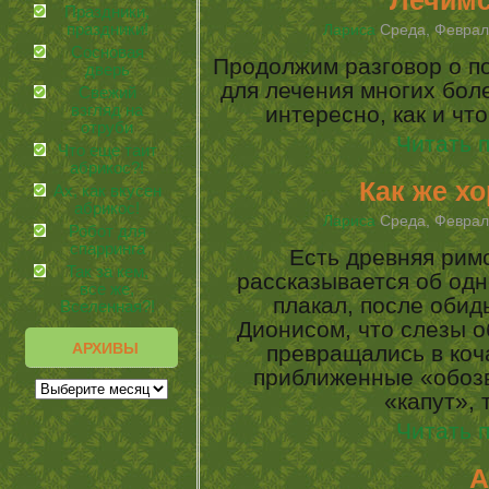
Лечимс
Праздники,
праздники!
Лариса
Среда, Февраль
Сосновая
Продолжим разговор о по
дверь
для лечения многих боле
Свежий
взгляд на
интересно, как и чт
отруби
Читать 
Что еще таит
абрикос?!
Как же х
Ах, как вкусен
абрикос!
Лариса
Среда, Февраль
Робот для
спарринга
Есть древняя римс
Так за кем,
рассказывается об одн
все же,
плакал, после обид
Вселенная?!
Дионисом, что слезы о
АРХИВЫ
превращались в коч
приближенные «обозв
«капут», 
Читать 
А