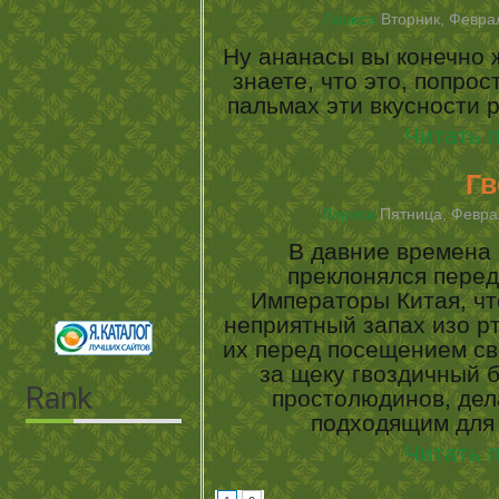
Лариса
Вторник, Феврал
Ну ананасы вы конечно ж
знаете, что это, попро
пальмах эти вкусности р
Читать 
Гв
Лариса
Пятница, Феврал
В давние времена 
преклонялся перед
Императоры Китая, ч
неприятный запах изо р
их перед посещением св
за щеку гвоздичный б
простолюдинов, дел
подходящим для
Читать 