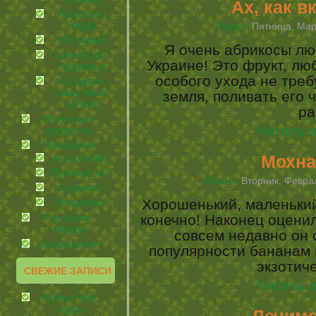
Ах, как в
Красота и
мода
Лариса
Пятница, Март
На экране
Я очень абрикосы люб
советы для
Украине! Это фрукт, лю
здоровья
особого ухода не треб
что делает
нашу жизнь
земля, поливать его ч
лучше
ра
Полезные
Читать 
продукты
Посиделки
Мохна
иcцеляемся
Путешествия
Лариса
Вторник, Феврал
странности
Хорошенький, маленький
Угощаемся!
конечно! Наконец оценил
Растения-
лекари
совсем недавно он 
сыроедение
популярности бананам 
экзотич
СВЕЖИЕ ЗАПИСИ
Читать 
Ароматное
чудо