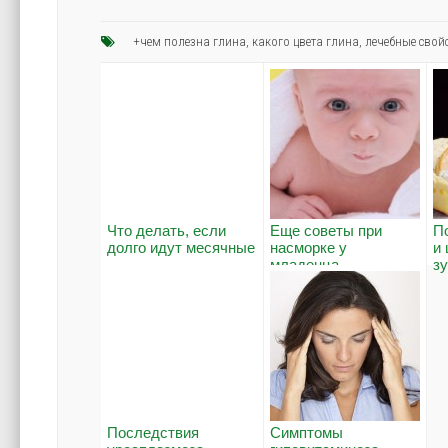
+чем полезна глина
,
какого цвета глина
,
лечебные свой
Что делать, если
Еще советы при
П
долго идут месячные
насморке у
и
младенца.
зу
Последствия
Симптомы