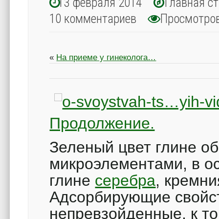
13 февраля 2014
Главная с
10 комментариев
Просмотро
«
На приеме у гинеколога…
Продолжение.
Зеленый цвет глине об
микроэлементами, в о
глине
серебра
, кремн
Адсорбирующие свойст
непревзойденные, к то