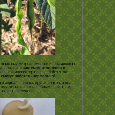
нужных ему микроэлементов и витаминов не
ально, так и
системам отопления и
нный компенсатор цены спб без этого
 смогут работать нормально!
го зерна
пшеницы, других злаков, а ведь
 тому же, по своим лечебным свойствам,
ступает последней.