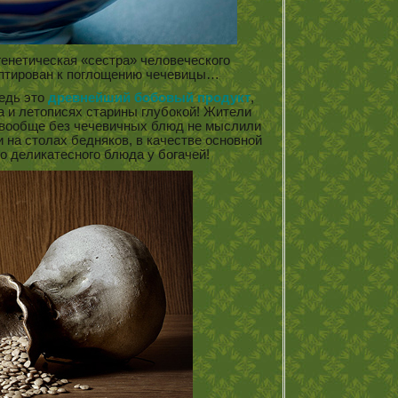
 генетическая «сестра» человеческого
аптирован к поглощению чечевицы…
ведь это
древнейший бобовый продукт
,
 и летописях старины глубокой! Жители
и вообще без чечевичных блюд не мыслили
 на столах бедняков, в качестве основной
го деликатесного блюда у богачей!