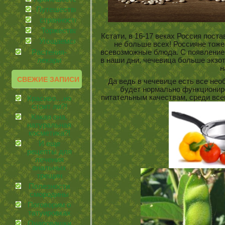
Путешествия
странности
Торжества
Кстати, в 16-17 веках Россия пост
Угощаемся!
не больше всех! Россияне тоже
всевозможные блюда. С появление
Растения-
в наши дни, чечевица больше экзот
лекари
н
СВЕЖИЕ ЗАПИСИ
Да ведь в чечевице есть все нео
будет нормально функциониро
питательным качествам, среди все
Красиво…но
стоит ли?!
Какая она,
натуральная
косметика?!
И еще
рецепты для
лечения
анальных
трещин
Полезности
смородины
Поговорим о
татуировках
Очаровашки