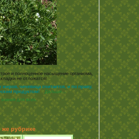
строе и полноценное насыщение организма,
складки не отложатся!
жиров, чечевица считается, и по праву,
еским продуктом!
Дальше…
знания для всех.
й же рубрике