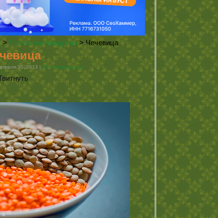
х
>
Полезные продукты
> Чечевица
чевица
апреля 30, 2013 |
26 комментариев
Твитнуть