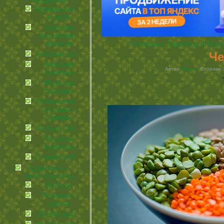
медицина
Беременность
и дети
болезни
внутренних
органов
Полезные Знания для Все
Че
болезни кожи
Женские
Автор
Лариса
Вторник, 
болезни
Мужские
болезни
Позвоночник,
суставы и
травмы
Польза соков
Ресурсы
природы
Стоматология
Здоровье —
залог красоты
Волосы
Питание и
диеты
Ручки наши