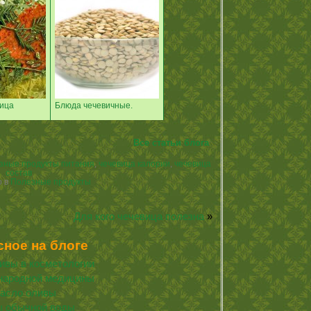
вица
Блюда чечевичные.
Все статьи блога
зные продукты питания
,
чечевица калории
,
чечевица
состав
о в
Полезные продукты
Для кого чечевица полезна
»
сное на блоге
ивы в косметологии
народной медицины
асло оливы
ы обычной воды