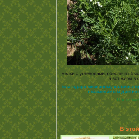
Белки с углеводами, обеспечат бы
а вот жиры в 
Благодаря мизерному количеству 
незаменимым диетич
Полезные 
В это