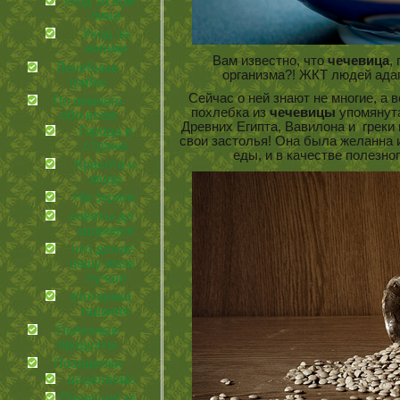
Уход за кожей
лица
Уход за
ногами
Вам известно, что
чечевица
,
Лечебные
организма?! ЖКТ людей ад
грибы
Сейчас о ней знают не многие, а 
По немного
похлебка из
чечевицы
упомянута
обо всем
Древних Египта, Вавилона и грек
Города и
свои застолья! Она была желанна и
страны
еды, и в качестве полезно
Красота и
мода
На экране
советы для
здоровья
что делает
нашу жизнь
лучше
эзотерика и
гадания
Полезные
продукты
Посиделки
иcцеляемся
Происшествия