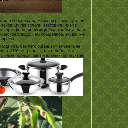
авляла чечевицу на мировой рынок, чуть ли
 чечевицу привечали и готовили из нее
м картофеля,
чечевица
была забыта, да и
ическое блюдо, чем обыденное, ах, как же
апрасно!
бходимое, без чего организм человека не
вать! Ей нет равных, по целебным и
го разнообразия растительных продуктов!