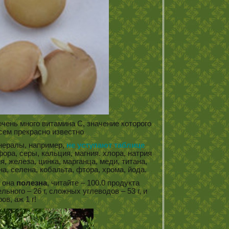
чень много витамина С, значение которого
сем прекрасно известно
нералы, например,
не уступают таблице
ора, серы, кальция, магния. хлора, натрия
, железа, цинка, марганца, меди, титана,
а, селена, кобальта, фтора, хрома, йода.
 она
полезна
, читайте – 100.0 продукта
ьного – 26 г, сложных углеводов – 53 г, и
ов, аж 1 г!