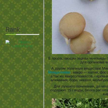
В прорастающих зернах чечевицы о
для организма в
А другие полезные вещества! Ми
Менделеева
: макро — калия, фосф
а так же микроэлементов – кремния
алюминия, бора, никеля, молибден
Для лучшего понимания, до чего
содержит 15 г воды, белка растител
жир