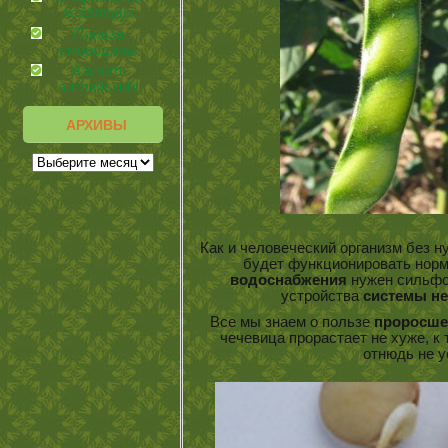
верблюды
Польза
смородины
Изучать
английский!
АРХИВЫ
Как и человеческий организм без 
будет функционировать норм
водоснабжения
нужен сильфо
устройства
системы не
Все мы знаем о пользе
проросше
чечевица прорастает не хуже, к
отнюдь не у