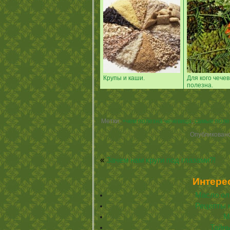
Крупы и каши.
Для кого чече
полезна.
Метки:
+чем полезна чечевица
,
самые поле
Опубликован
«
Зачем нам круги под глазами?!
Интере
Масло ол
Рецепты 
М
Тайн