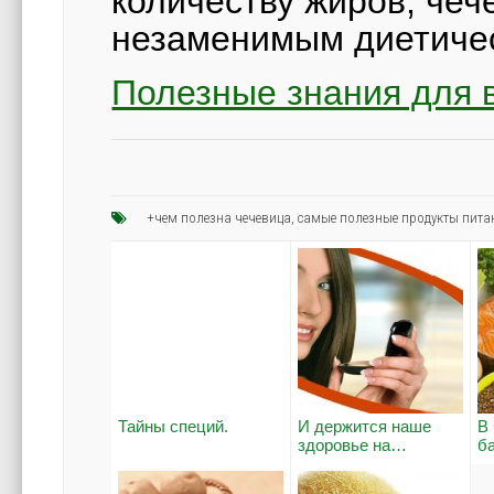
количеству жиров, чече
незаменимым диетиче
Полезные знания для в
+чем полезна чечевица
,
самые полезные продукты пита
Тайны специй.
И держится наше
В
здоровье на…
б