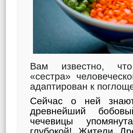
Вам известно, что
«сестра» человеческ
адаптирован к погло
Сейчас о ней знаю
древнейший бобовы
чечевицы упомяну
глубокой! Жители Др