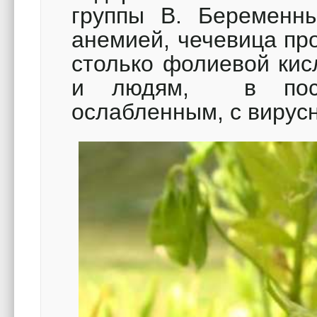
группы В. Беременн
анемией, чечевица пр
столько фолиевой кис
и людям, в после
ослабленным, с вирус