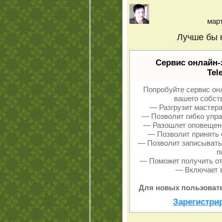
март
Лучше бы н
Сервис онлайн-
Tel
Попробуйте сервис онл
вашего собств
— Разгрузит мастера
— Позволит гибко упра
— Разошлет оповещени
— Позволит принять о
— Позволит записывать
п
— Поможет получить от 
— Включает в
Для новых пользовате
Зарегистри