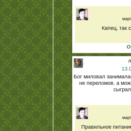
март
Капец, так 
О
13.
Бог миловал занимала
не переломов. а мож
сыграл
март
Правильное питание,