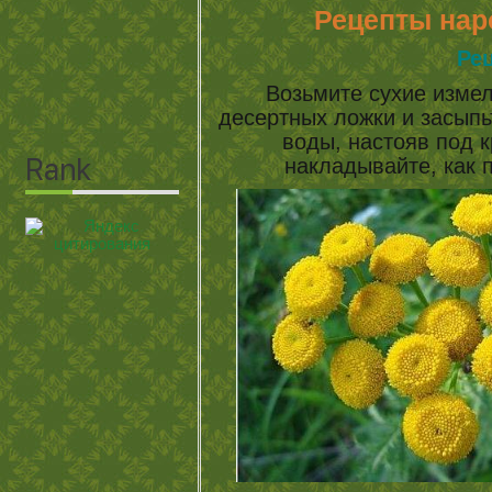
Рецепты нар
Ре
Возьмите сухие изме
десертных ложки и засыпь
воды, настояв под 
накладывайте, как 