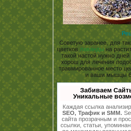
Ре
Советую заранее, для так
цветков
лаванды
на растит
такой настой нужно дней 
хорош для лечения подоб
травмированное место цел
и ваши мышцы б
Забиваем Сайт
Уникальные возм
Каждая ссылка анализир
SEO, Трафик и SMM.
Se
сайта прозрачным и про
ссылки, статьи, упоминан