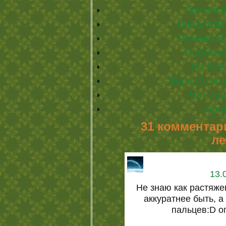
Польза 
Продолжа
Читаем б
Проблем
Тут бол
Вернуть во
Что ещ
Аро
31 комментар
ле
13.
Не знаю как растяже
аккуратнее быть, а
пальцев:D о