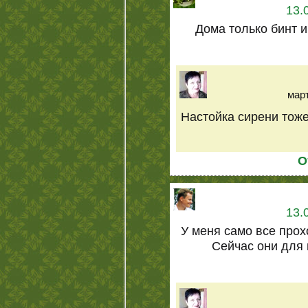
13.
Дома только бинт и
март
Настойка сирени тоже
О
13.
У меня само все прох
Сейчас они для 