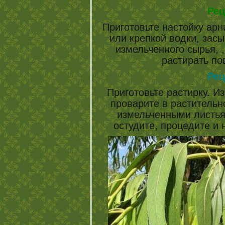
Рец
Приготовьте настойку арни
или крепкой водки, зас
измельченного сырья, ,
растирать по
Рец
Приготовьте растирку. И
проварите в растительн
измельченными листьям
остудите, процедите и 