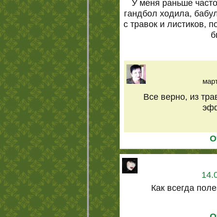
У меня раньше часто
гандбол ходила, бабу
с травок и листиков, 
б
март
Все верно, из тра
эф
О
14.
Как всегда поле
О