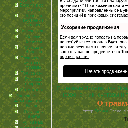
медицина
Вы создали или только планируете 
Беременность
продвигать? Продвижение сайта –
и дети
мероприятий, направленных на у
его позиций в поисковых системах
болезни
внутренних
органов
Ускорение продвижения
болезни кожи
Женские
Если вам трудно попасть на перв
болезни
попробуйте технологию
Буст
, она
первые результаты появляются уж
Мужские
запрос у вас не продвинется в Топ
болезни
вернут деньги.
Позвоночник,
суставы и
травмы
Начать продвижени
Польза соков
Ресурсы
природы
Полезные Знания для Все
Стоматология
Позвоночник, суставы и 
Здоровье —
залог красоты
О травм
Волосы
Автор
Лариса
Среда, ма
Питание и
диеты
Т
Ручки наши