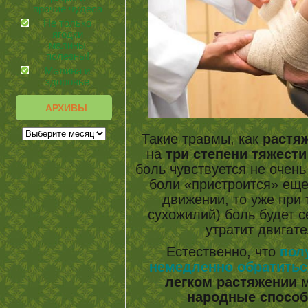
прочие чудеса
Не только
ягодки
малины
полезны!
Малина и
здоровье
АРХИВЫ
Такие травмы, как
растя
на
три степени тяжести
боль чувствуется не очень
боли «пристроится» еще
движении, то уже при
сухожилий) боль будет 
утратит двигат
Естественно, что
пол
немедленно обратитьс
легком растяжении
м
народные способ