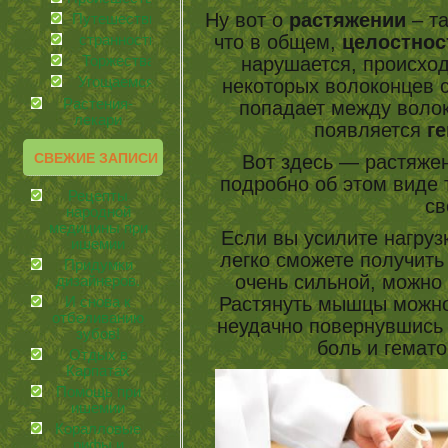
Ну вот о
растяжении
– та
Путешествия
что в общем,
целостно
странности
Торжества
нарушается, происхо
Угощаемся!
некоторых волоконцев с
Растения-
попадает между воло
лекари
появляется
г
СВЕЖИЕ ЗАПИСИ
Вот здесь — растяже
подробно об этом виде 
Рецепты
св
народной
медицины при
Если вы усилите нагруз
ишемии
легко сможете получить 
Придумки
очень сильной, можно 
дизайнеров.
Растянуть мышцы можно,
И снова к
отбеливанию
неудачно повернувшись –
зубов!
боль и гемат
Отдых в
Карпатах
Помощь при
ишемии
Коралловые
рифы и