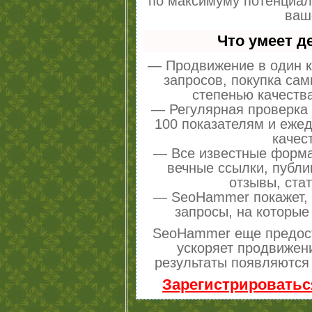
по максимуму потенциа
ваш
Что умеет 
— Продвижение в один к
запросов, покупка са
степенью качеств
— Регулярная проверка 
100 показателям и еже
качес
— Все известные форма
вечные ссылки, публи
отзывы, стат
— SeoHammer покажет, г
запросы, на которые
SeoHammer еще предос
ускоряет продвижени
результаты появляются 
Зарегистрироватьс