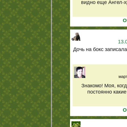
видно еще Ангел-х
О
13.
Дочь на бокс записала
март
Знакомо! Моя, ког
постоянно какие
О