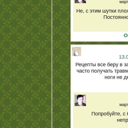
март
Не, с этим шутки пло
Постоянно
О
13.
Рецепты все беру в з
часто получать трав
ноги не д
март
Попробуйте, с
непр