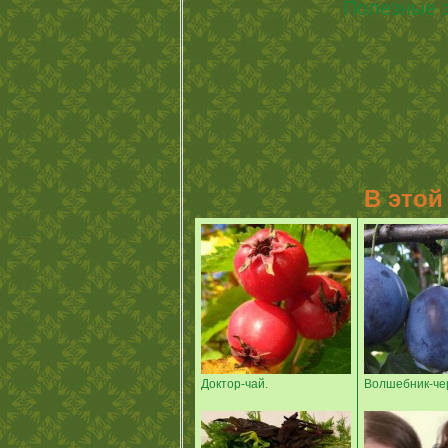
Полезные з
В этой
Доктор-чай.
Волшебник-че