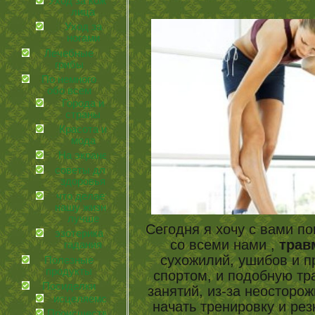
Уход за кожей
лица
Уход за
ногами
Лечебные
грибы
По немного
обо всем
Города и
страны
Красота и
мода
На экране
советы для
здоровья
что делает
нашу жизнь
лучше
Сегодня я хочу с вами по
эзотерика и
со всеми нами ,
трав
гадания
сухожилий, ушибов и п
Полезные
продукты
спортом, и подобную тр
Посиделки
занятий, из-за неосторож
иcцеляемся
начать тренировку и рез
Происшествия