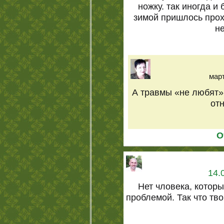
ножку. так иногда и
зимой пришлось прох
не
март
А травмы «не любят»
отн
О
14.
Нет чловека, которы
проблемой. Так что тв