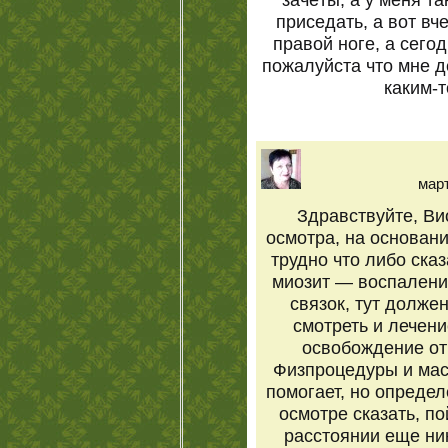
приседать, а вот вч
правой ноге, а сего
пожалуйста что мне д
каким-
март
Здравствуйте, Ви
осмотра, на основани
трудно что либо сказ
миозит — воспалени
связок, тут должен
смотреть и лечени
освобождение от
Физпроцедуры и мас
помогает, но определ
осмотре сказать, п
расстоянии еще ник