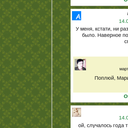
14.
У меня, кстати, ни ра
было. Наверное по
с
март
Поплюй, Мари
О
14.
ой, случалось года 