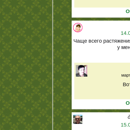
О
14.
Чаще всего растяжени
у ме
март
Во
О
15.