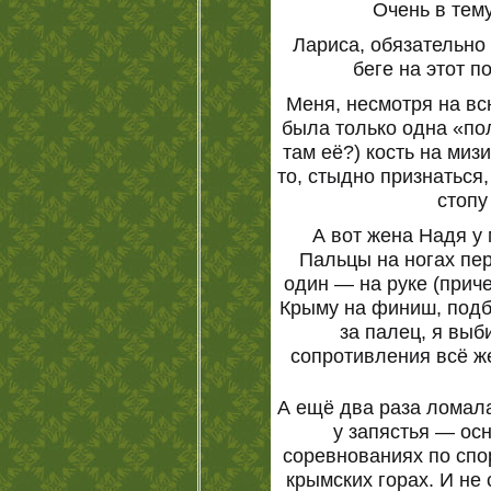
Очень в тему
Лариса, обязательно
беге на этот п
Меня, несмотря на вс
была только одна «по
там её?) кость на миз
то, стыдно признаться
стопу
А вот жена Надя у
Пальцы на ногах пе
один — на руке (прич
Крыму на финиш, подбе
за палец, я выб
сопротивления всё же 
А ещё два раза ломала
у запястья — ос
соревнованиях по сп
крымских горах. И не