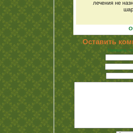
лечения не наз
шар
О
Оставить ком
Нажмите, чт