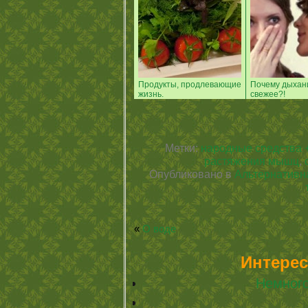
Продукты, продлевающие
Почему дыхан
жизнь.
свежее?!
Метки:
народные средства 
растяжения мышц
,
Опубликовано в
Альтернативн
«
О воде
Интерес
Немного