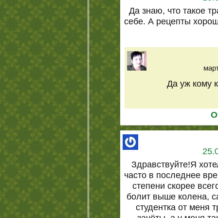
Да знаю, что такое т
себе. А рецепты хорош
март
Да уж кому к
О
25.
Здравствуйте!Я хот
часто в последнее вр
степени скорее всег
болит выше колена, са
студентка от меня 
зачёты, а у меня т