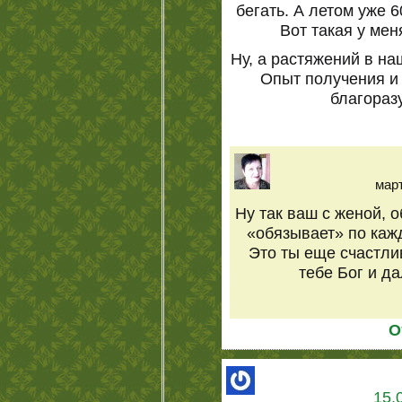
бегать. А летом уже 
Вот такая у ме
Ну, а растяжений в на
Опыт получения и
благораз
март
Ну так ваш с женой, о
«обязывает» по кажд
Это ты еще счастлив
тебе Бог и да
О
15.