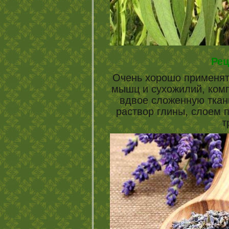
Рец
Очень хорошо применят
мышц и сухожилий, комп
вдвое сложенную ткан
раствор глины, слоем 
т