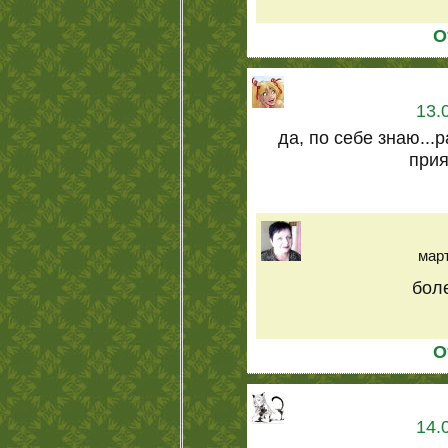
О
13.
да, по себе знаю...
прия
март
боле
О
14.