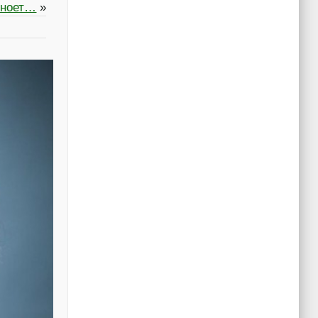
 ноет…
»