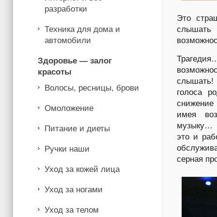
разработки
Это стра
Техника для дома и
слышать 
автомобили
возможно
Трагеди
Здоровье — залог
возможнос
красоты
слышать! 
Волосы, ресницы, брови
голоса р
снижение 
Омоложение
имея во
музыку… 
Питание и диеты
это и раб
обслужив
Ручки наши
серная пр
Уход за кожей лица
Уход за ногами
Уход за телом