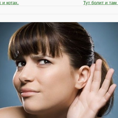
 и котах.
Тут болит и там