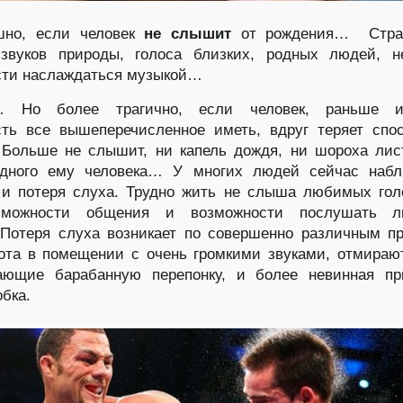
шно, если человек
не слышит
от рождения… Стра
звуков природы, голоса близких, родных людей, н
сти наслаждаться музыкой…
я… Но более трагично, если человек, раньше 
ть все вышеперечисленное иметь, вдруг теряет спо
Больше не слышит, ни капель дождя, ни шороха лис
одного ему человека… У многих людей сейчас набл
и потеря слуха. Трудно жить не слыша любимых гол
зможности общения и возможности послушать 
Потеря слуха возникает по совершенно различным п
ота в помещении с очень громкими звуками, отмираю
ающие барабанную перепонку, и более невинная пр
обка.