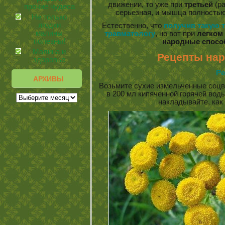
движении, то уже при
третьей
(ра
прочие чудеса
серьезная, и мышца полность
Не только
ягодки
Естественно, что
получив такую 
малины
травматологу
, но вот при
легком
полезны!
народные спосо
Малина и
Рецепты на
здоровье
Ре
АРХИВЫ
Возьмите сухие измельченные соцв
в 200 мл кипяченной горячей вод
накладывайте, как