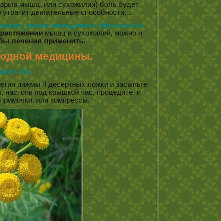
зрыв мышц, или сухожилий) боль будет
ю утратит двигательные способности…
травму, нужно немедленно обратиться к
 растяжении
мышц и сухожилий, можно и
бы лечения применить
.
родной медицины.
цепт №1.
етия пижмы 4 десертных ложки и засыпьте
ы, настояв под крышкой час, процедите и
 примочки, или компрессы.