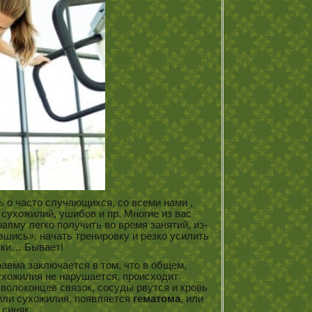
ь о часто случающихся, со всеми нами ,
, сухожилий, ушибов и пр. Многие из вас
авму легко получить во время занятий, из-
вшись», начать тренировку и резко усилить
зки… Бывает!
равма заключается в том, что в общем,
сухожилия не нарушается, происходит
волоконцев связок, сосуды рвутся и кровь
или сухожилия, появляется
гематома
, или
синяк.