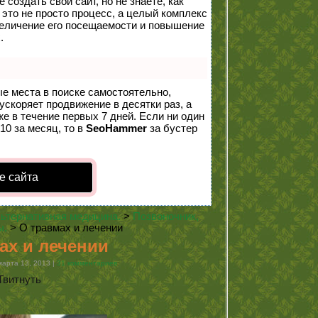
создать свой сайт, но не знаете, как
 это не просто процесс, а целый комплекс
величение его посещаемости и повышение
.
ые места в поиске самостоятельно,
 ускоряет продвижение в десятки раз, а
е в течение первых 7 дней. Если ни один
10 за месяц, то в
SeoHammer
за бустер
е сайта
ьтернативная медицина.
>
Позвоночник,
ы.
> О травмах и лечении
ах и лечении
арта 13, 2013 |
31 комментариев
Твитнуть