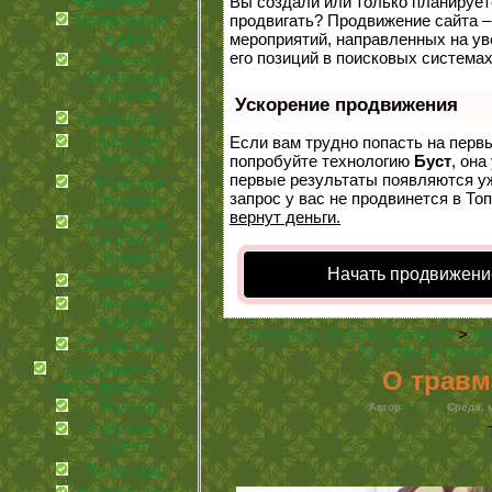
медицина
Вы создали или только планируете 
Беременность
продвигать? Продвижение сайта –
и дети
мероприятий, направленных на у
его позиций в поисковых системах
болезни
внутренних
органов
Ускорение продвижения
болезни кожи
Женские
Если вам трудно попасть на перв
болезни
попробуйте технологию
Буст
, она
первые результаты появляются уж
Мужские
запрос у вас не продвинется в Топ
болезни
вернут деньги.
Позвоночник,
суставы и
травмы
Начать продвижени
Польза соков
Ресурсы
природы
Полезные Знания для Всех
>
Ал
Стоматология
суставы и травм
Здоровье —
О травм
залог красоты
Волосы
Автор
Лариса
Среда, м
Питание и
диеты
Ручки наши