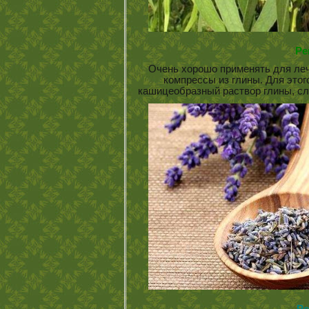
Ре
Очень хорошо применять для ле
компрессы из глины. Для этог
кашицеобразный раствор глины, сл