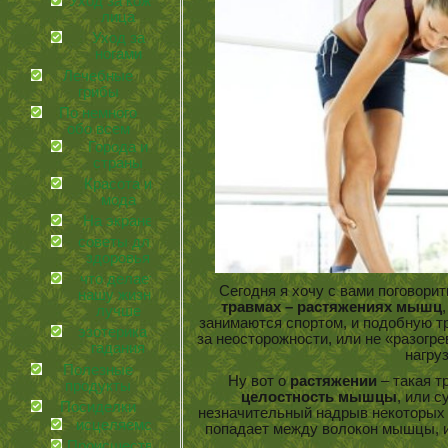
Уход за кожей
лица
Уход за
ногами
Лечебные
грибы
По немного
обо всем
Города и
страны
Красота и
мода
На экране
советы для
здоровья
что делает
Сегодня я хочу с вами поговорит
нашу жизнь
травмах – растяжениях мышц
лучше
занимаются спортом, и подобную тр
эзотерика и
за неосторожности, или не «разогре
гадания
нагру
Полезные
Ну вот о
растяжении
– такая т
продукты
целостность мышцы
, или 
Посиделки
незначительный надрыв некоторых 
иcцеляемся
попадает между волокон мышцы, 
Происшествия