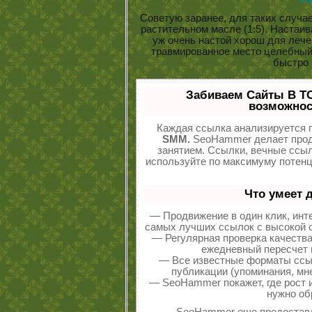
Ре
Советую заранее, для таких случае
растительном масле (1:5). Настаив
уж очень настой хорош для лече
травмированное место целебный
быстро 
Забиваем Сайты В Т
возможнос
Каждая ссылка анализируется п
SMM.
SeoHammer делает прод
занятием. Ссылки, вечные ссыл
используйте по максимуму потен
Что умеет 
— Продвижение в один клик, инт
самых лучших ссылок с высокой с
— Регулярная проверка качества
ежедневный пересчет п
— Все известные форматы ссыл
публикации (упоминания, мне
— SeoHammer покажет, где рост и
нужно об
SeoHammer еще предостав