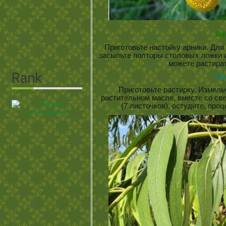
Ре
Приготовьте настойку арники. Для 
засыпьте полторы столовых ложки и
можете растира
Ре
Приготовьте растирку. Измель
растительном масле, вместе со с
(7 листочков), остудите, про