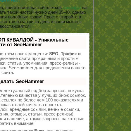
цепт №5.
в, приготовить настой цветков
лаванды
на
ать такой настой нужно дней 35-40, однако
ния подобных травм! Просто втирайте в
 состав раза три за день и ваши мышцы
восстановятся!
ОП КУВАЛДОЙ - Уникальные
ти от SeoHammer
о трем пакетам оценки:
SEO, Трафик и
вижение сайта прозрачным и простым
ки, статьи, упоминания, пресс-релизы -
циал SeoHammer для продвижения вашего
сайта.
делать SeoHammer
еллектуальный подбор запросов, покупка
тепенью качества у лучших бирж ссылок.
 ссылок по более чем 100 показателям и
оказателей качества проекта.
ок: арендные ссылки, вечные ссылки,
ния, отзывы, статьи, пресс-релизы).
ли падение, а также запросы, на которые
ратить внимание.
ляет технологию
Буст
, она ускоряет