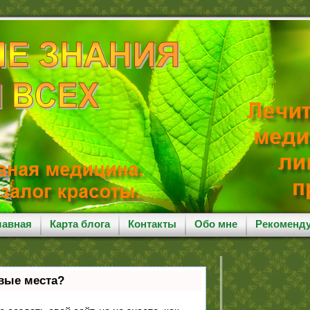
лавная
Карта блога
Контакты
Обо мне
Рекоменд
рвые места?