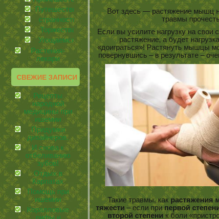
Путешествия
Вот здесь — растяжение мышц н
травмы прочесть
странности
Торжества
Если вы усилите нагрузку на свои 
растяжение, а будет нагрузк
Угощаемся!
«доиграться»! Растянуть мышцы мож
Растения-
повернувшись – в результате – оч
лекари
СВЕЖИЕ ЗАПИСИ
Рецепты
народной
медицины при
ишемии
Придумки
дизайнеров.
И снова к
отбеливанию
зубов!
Отдых в
Карпатах
Помощь при
ишемии
Такие травмы, как
растяжения
тяжести
– если при
первой степен
Коралловые
второй степени
к боли «пристр
рифы и