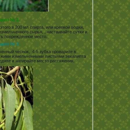
цепт № 2.
этого в 200 мл спирта, или крепкой водки,
змельченного сырья, , настаивайте сутки и
ть поврежденное место.
цепт № 3.
ченный чеснок, 4-5 зубка проварите в
вежими измельченными листьями эвкалипта
цедите и натирайте место растяжения.