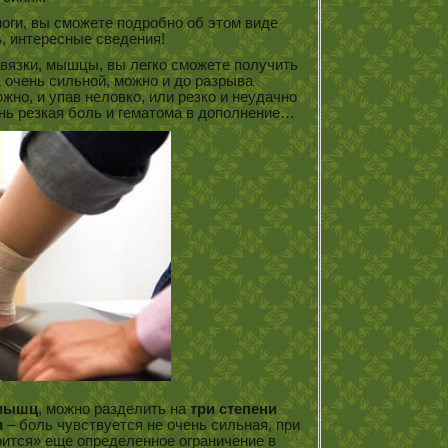
оги, вы сможете подробно об этом виде
, интересные сведения!
связки, мышцы, вы легко сможете получить
а очень сильной, можно и до разрыва
но, и упав неловко, или резко и неудачно
ень резкая боль и гематома в дополнение…
 мышц
, можно разделить на
три степени
и
– боль чувствуется не очень сильная, при
оится» еще определенное ограничение в