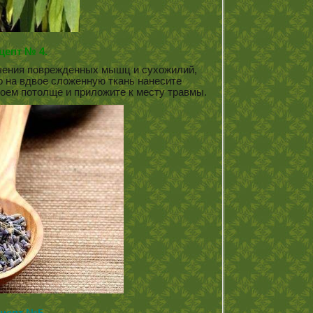
цепт № 4.
чения поврежденных мышц и сухожилий,
о на вдвое сложенную ткань нанесите
оем потолще и приложите к месту травмы.