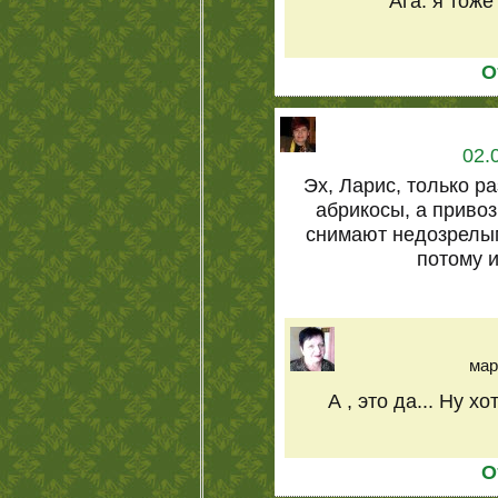
Ага. я тож
О
02.
Эх, Ларис, только ра
абрикосы, а привоз
снимают недозрелым
потому и
мар
А , это да... Ну х
О