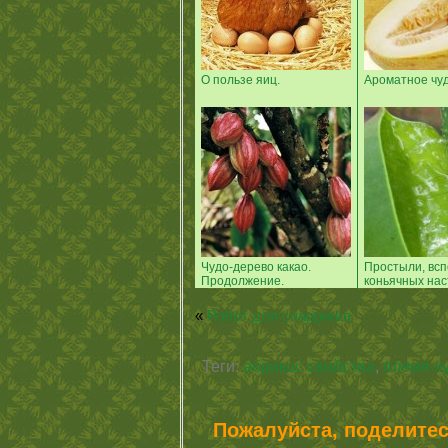
О пользе яиц.
Ароматное чуд
Чудо-дерево какао.
Простыли, всп
Продолжение.
коньячных наст
«
Робот для спарринга
Теги:
абрикос свойства
,
племя х
Пожалуйста, поделитес