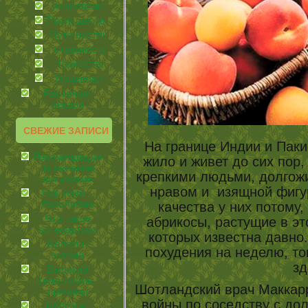
иcцеляемся
Происшествия
Путешествия
странности
Торжества
Угощаемся!
Растения-
лекари
СВЕЖИЕ ЗАПИСИ
На границе Индии и Пак
Рекомендации
жило и живет до сих пор
по лечению
крепкими людьми, долго
при экземе.
нравом и изящной фиг
Рак кожи –
базалиома
качества у них потому,
Что такое
абрикосы, растущие в эт
остеоартроз
которых известна давно.
Болезнь
похудения на неделю, т
экзема
зд
Высокий
гемоглобин,
Шотландский врач Маккар
причины
войны по соседству с дол
Болезни,