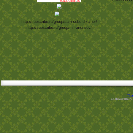
http://subscribe.ru/group/sam-sebe-dizajner/
http://subscribe.ru/group/mir-anonsov/
Пол
ZnaniyaPolza.ru