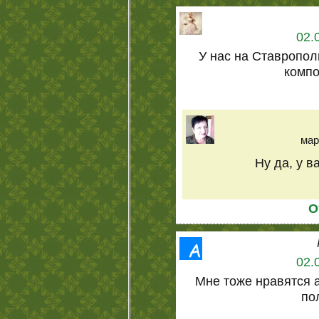
02.
У нас на Ставропол
компо
мар
Ну да, у в
О
02.
Мне тоже нравятся 
по