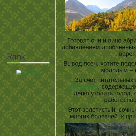
Готовят они и вино абрик
добавлением дробленных 
варен
Вывод ясен, хотите подо
молодым –
За счет питательных
витаминов
, содержащи
легко утолить голод,
работоспо
Этот золотистый, сочны
многих болезней к п