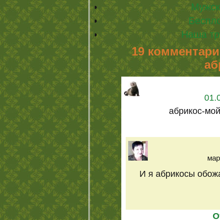
Мужск
Беспл
Наша тр
19 комментарие
аб
01.
абрикос-мо
мар
И я абрикосы обож
О