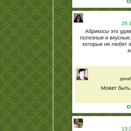
О
25.
Абрикосы это уди
полезные и вкусные.
которые не любят 
я
декаб
Может быть.
О
13.