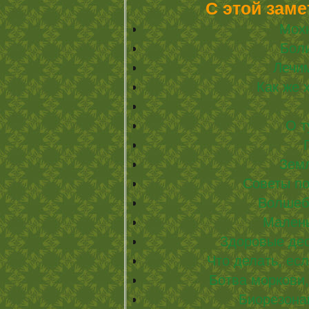
С этой заме
Мох
Боли
Лечим
Как же 
О т
Зем
Советы по
Волшеб
Мален
Здоровые дес
Что делать, ес
Ботва моркови,
Биорезона