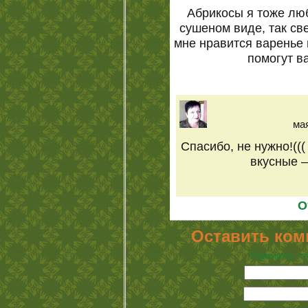
Абрикосы я тоже люб
сушеном виде, так св
мне нравится варенье 
помогут в
мая
Спасибо, не нужно!((
вкусные 
О
Оставить ком
Нажмите, чт