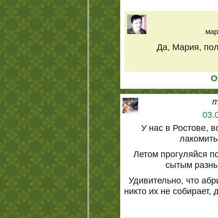
мар
Да, Мария, пол
О
m
03.
У нас в Ростове, 
лакомить
Летом прогуляйся п
сытым разн
Удивительно, что аб
никто их не собирает,