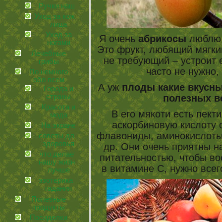
Ручки наши
Уход за кожей
лица
Уход за
Я очень
абрикосы
люблю, 
ногами
Это фрукт, любящий мягкий
Лечебные
не требующий – устроит е
грибы
часто не нужно,
По немного
обо всем
А уж
плоды какие вкусн
Города и
полезных в
страны
Красота и
В его мякоти есть пекти
мода
аскорбиновую кислоту с
На экране
флавониды, аминокислоты,
советы для
здоровья
др. Они очень приятны н
что делает
питательностью, чтобы во
нашу жизнь
в витамине С, нужно все
лучше
эзотерика и
гадания
Полезные
продукты
Посиделки