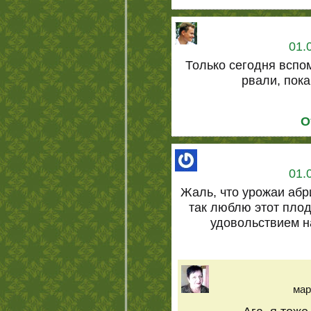
01.
Только сегодня вспо
рвали, пока
О
01.
Жаль, что урожаи абр
так люблю этот плод,
удовольствием на
мар