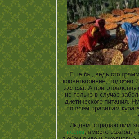
Еще бы, ведь сто грам
кроветворение, подобно 25
железа. А приготовленную
не только в случае забо
диетического питания. Ну
по всем правилам кураг
Людям, страдающим з
весом
, вместо сахара, 
любом виде и ежедневн