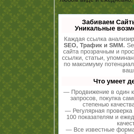
Забиваем Сайт
Уникальные возм
Каждая ссылка анализир
SEO, Трафик и SMM.
Se
сайта прозрачным и про
ссылки, статьи, упоминан
по максимуму потенциа
ваш
Что умеет 
— Продвижение в один к
запросов, покупка са
степенью качеств
— Регулярная проверка 
100 показателям и еже
качес
— Все известные форма