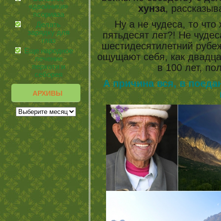
«двойники»
хунза
, рассказыв
псориаза
Ну а не чудеса, то что
Делать
зарядку для
пятьдесят лет?! Не чудес
глаз
шестидесятилетний рубеж
Еще народное
ощущают себя, как двадца
лечение
в 100 лет, по
перхоти и
себорея
А причина вся, в поеда
АРХИВЫ