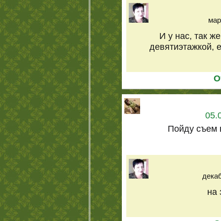
мар
И у нас, так же
девятиэтажкой, 
О
05.
Пойду съем 
декаб
на 