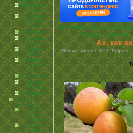
медицина
Беременность
и дети
болезни
внутренних
органов
Полезные Знания для Все
болезни кожи
Ресурсы природы
>
Женские
Ах, как в
болезни
Мужские
| Пятница, марта 1, 2013 | Рубрика
А
болезни
19 к
Позвоночник,
Т
суставы и
травмы
Польза соков
Ресурсы
природы
Стоматология
Здоровье —
залог красоты
Волосы,
ресницы,
брови
Питание и
диеты