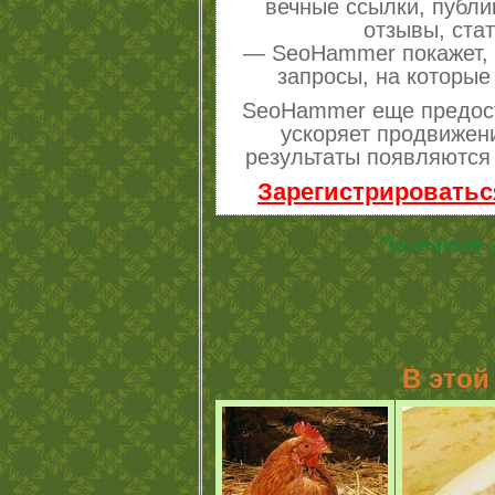
вечные ссылки, публи
отзывы, стат
— SeoHammer покажет, г
запросы, на которые
SeoHammer еще предос
ускоряет продвижени
результаты появляются 
Зарегистрироватьс
Полезные 
В этой