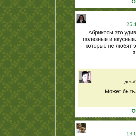
О
25.
Абрикосы это уди
полезные и вкусные.
которые не любят 
я
декаб
Может быть.
О
13.