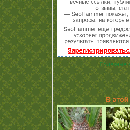
вечные ссылки, публи
отзывы, стат
— SeoHammer покажет, г
запросы, на которые
SeoHammer еще предос
ускоряет продвижени
результаты появляются 
Зарегистрироватьс
Полезные 
В этой