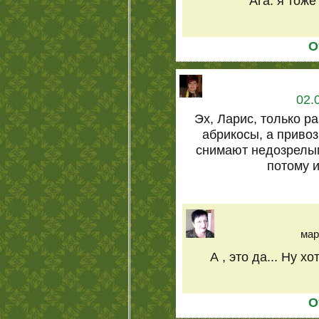
Ага. я тож
О
02.
Эх, Ларис, только ра
абрикосы, а привоз
снимают недозрелым
потому и
мар
А , это да... Ну х
О