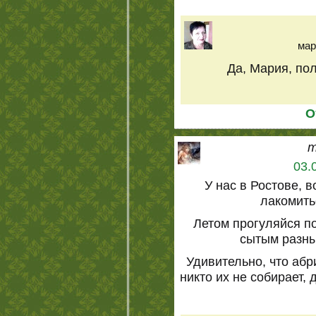
мар
Да, Мария, пол
О
m
03.
У нас в Ростове, 
лакомить
Летом прогуляйся п
сытым разн
Удивительно, что аб
никто их не собирает,