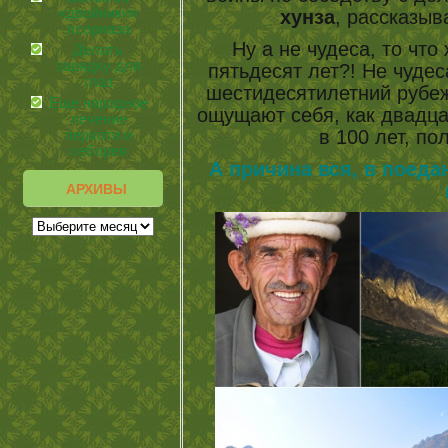
«двойники»
хунза
, рассказыв
псориаза
Ну а не чудеса, то что
Делать
зарядку для
пятьдесят лет?! Не чудес
глаз
шестидесятилетний рубеж
Еще народное
ощущают себя, как двадца
лечение
в 100 лет, по
перхоти и
себорея
А причина вся, в поеда
АРХИВЫ