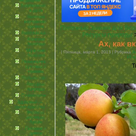
медицина
Беременность
и дети
болезни
внутренних
органов
Полезные Знания для Все
болезни кожи
Ресурсы природы
>
Женские
Ах, как в
болезни
Мужские
| Пятница, марта 1, 2013 | Рубрика
А
болезни
19 к
Позвоночник,
Т
суставы и
травмы
Польза соков
Ресурсы
природы
Стоматология
Здоровье —
залог красоты
Волосы,
ресницы,
брови
Питание и
диеты