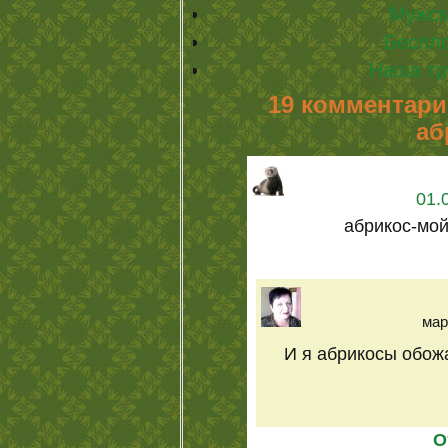
Мужск
Беспл
Наша тр
19 комментарие
аб
01.
абрикос-мо
мар
И я абрикосы обож
О