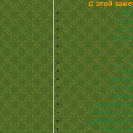
С этой заме
Мох
Боли
Лечим
Как же 
О т
Зем
Советы по
Волшеб
Мален
Здоровые дес
Что делать, ес
Ботва моркови,
Биорезона