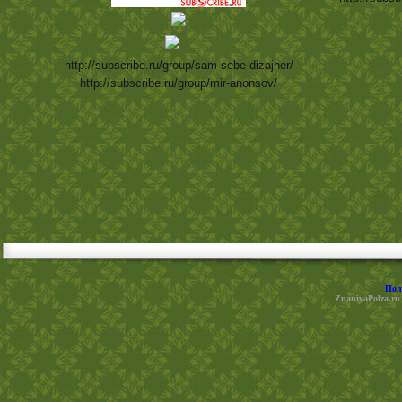
http://subscribe.ru/group/sam-sebe-dizajner/
http://subscribe.ru/group/mir-anonsov/
Пол
ZnaniyaPolza.ru