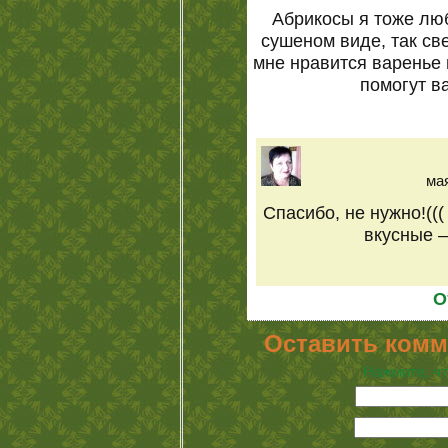
Абрикосы я тоже люб
сушеном виде, так св
мне нравится варенье 
помогут в
мая
Спасибо, не нужно!((
вкусные 
О
Оставить комм
Нажмите, чт