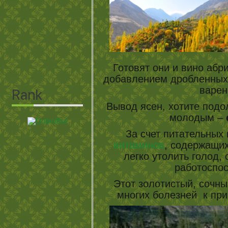
Готовят они и вино абрик
добавлением дробленных 
варен
Вывод ясен, хотите подо
молодым –
За счет питательных
витаминов
, содержащи
легко утолить голод,
работоспо
Этот золотистый, сочны
многих болезней к п