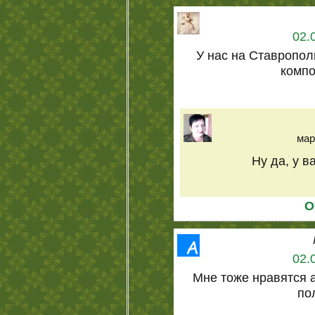
02.
У нас на Ставропол
компо
мар
Ну да, у в
О
02.
Мне тоже нравятся 
по