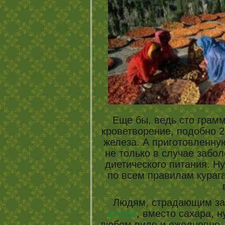
Еще бы, ведь сто грам
кроветворение, подобно 25
железа. А приготовленную
не только в случае забо
диетического питания. Ну
по всем правилам кураг
Людям, страдающим з
весом
, вместо сахара, 
любом виде и ежедневн