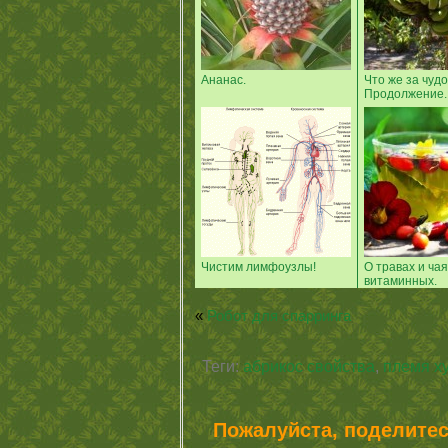
Ананас.
Что же за чудо
Продолжение.
Чистим лимфоузлы!
О травах и чая
витаминных.
«
Робот для спарринга
Теги:
абрикос свойства
,
племя х
Пожалуйста, поделитес