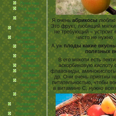
Ручки наши
Уход за кожей
лица
Уход за
Я очень
абрикосы
люблю, 
ногами
Это фрукт, любящий мягкий
Лечебные
не требующий – устроит е
грибы
часто не нужно,
По немного
обо всем
А уж
плоды какие вкусн
Города и
полезных в
страны
Красота и
В его мякоти есть пекти
мода
аскорбиновую кислоту с
На экране
флавониды, аминокислоты,
советы для
здоровья
др. Они очень приятны н
что делает
питательностью, чтобы во
нашу жизнь
в витамине С, нужно все
лучше
эзотерика и
гадания
Полезные
продукты
Посиделки