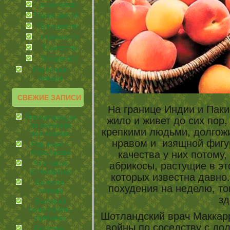
иcцеляемся
Происшествия
Путешествия
странности
Торжества
Угощаемся!
Растения-
лекари
СВЕЖИЕ ЗАПИСИ
На границе Индии и Пак
Рекомендации
жило и живет до сих пор
по лечению
крепкими людьми, долго
при экземе.
нравом и изящной фиг
Рак кожи –
базалиома
качества у них потому,
Что такое
абрикосы, растущие в эт
остеоартроз
которых известна давно.
Болезнь
похудения на неделю, т
экзема
зд
Высокий
гемоглобин,
Шотландский врач Маккар
причины
войны по соседству с дол
Болезни,