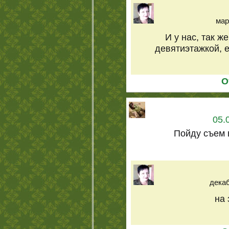
мар
И у нас, так же
девятиэтажкой, 
О
05.
Пойду съем 
декаб
на 