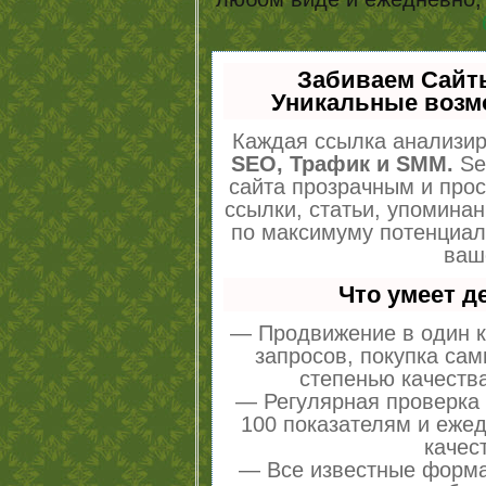
Забиваем Сайт
Уникальные возм
Каждая ссылка анализир
SEO, Трафик и SMM.
Se
сайта прозрачным и про
ссылки, статьи, упоминан
по максимуму потенциа
ваш
Что умеет 
— Продвижение в один к
запросов, покупка са
степенью качеств
— Регулярная проверка 
100 показателям и еже
качес
— Все известные форма