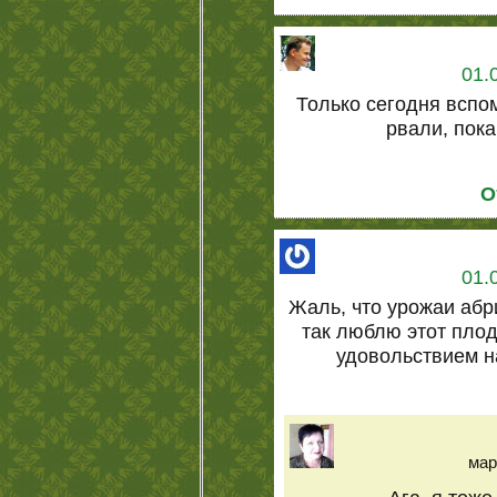
01.
Только сегодня вспо
рвали, пока
О
01.
Жаль, что урожаи абр
так люблю этот плод,
удовольствием на
мар