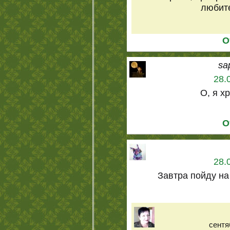
любите
О
sa
28.
О, я х
О
28.
Завтра пойду на 
сентя