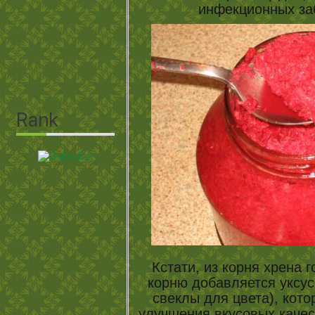
инфекционных за
Кстати, из корня хрена г
корню добавляется уксус,
свеклы для цвета), кот
улучшения вкусовых каче