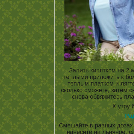
Залить кипятком на 2 
теплыми приложить к бол
теплым платком и лягте
сколько сможете, затем с
снова обвяжитесь пла
К утру 
Ра
Смешайте в равных дозах 
нанесите на льняное, с