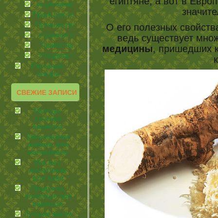
египтяне, а вот в Евро
иcцеляемся
значит
Происшествия
Путешествия
О его полезных свойств
странности
ведь существует мно
Торжества
медицины
, пришедших к
Угощаемся!
Растения-
лекари
СВЕЖИЕ ЗАПИСИ
Методы
лечения
варикоза
Заболевание
анемия, или
малокровие
Маски с
желатином
для кожи
Продукты,
полезные при
варикозе
Лучшие маски