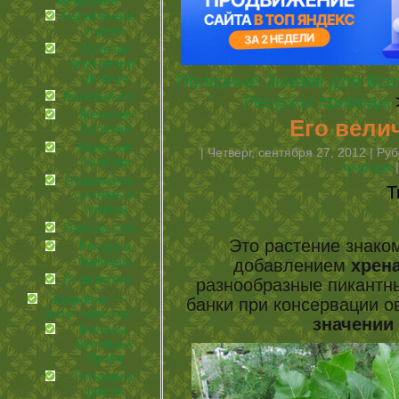
медицина
Беременность
и дети
болезни
внутренних
органов
Полезные Знания для Все
болезни кожи
Ресурсы природы
>
Женские
Его велич
болезни
Мужские
| Четверг, сентября 27, 2012 | Ру
болезни
природы
Позвоночник,
Т
суставы и
травмы
Польза соков
Это растение знаком
Ресурсы
природы
добавлением
хрен
Стоматология
разнообразные пикантны
Здоровье —
банки при консервации о
залог красоты
значении
Волосы,
ресницы,
брови
Питание и
диеты