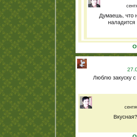
сентя
Думаешь, что 
наладится 
О
27.
Люблю закуску с
сентя
Вкусная?
О