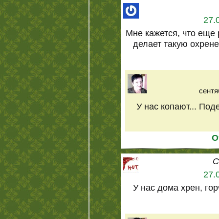
27.
Мне кажется, что еще
делает такую охренен
сентя
У нас копают... По
О
С
27.
У нас дома хрен, гор