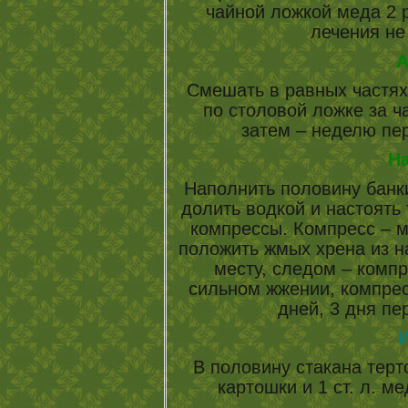
чайной ложкой меда 2 р
лечения не
А
Смешать в равных частях
по столовой ложке за ч
затем – неделю пер
Н
Наполнить половину банки
долить водкой и настоять 
компрессы. Компресс – 
положить жмых хрена из н
месту, следом – компр
сильном жжении, компрес
дней, 3 дня пе
В половину стакана терт
картошки и 1 ст. л. м