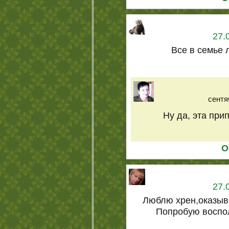
27.
Все в семье 
сентя
Ну да, эта при
О
27.
Люблю хрен,оказыв
Попробую воспо