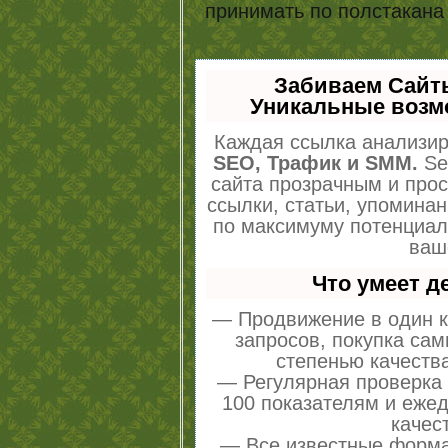
принимать по полстакана 
Забиваем Сайт
Уникальные возм
Каждая ссылка анализир
SEO, Трафик и SMM.
Se
сайта прозрачным и про
ссылки, статьи, упоминан
по максимуму потенциа
ваш
Что умеет 
— Продвижение в один к
запросов, покупка са
степенью качеств
— Регулярная проверка 
100 показателям и еже
качес
— Все известные форма