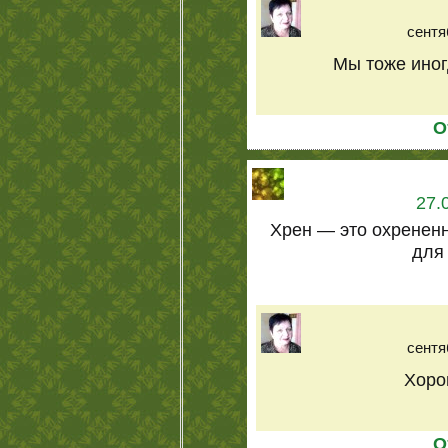
сентя
Мы тоже иног
О
27.
Хрен — это охрененн
для
сентя
Хоро
О