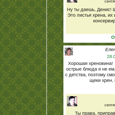
сентя
Ну ты даешь, Денис! 
Это листья хрена, их
консерви
О
Еле
28.
Хорошая хреновина!
острые блюда я не ем
с детства, поэтому смо
щеки хрен, 
сентя
Ты права, приправ