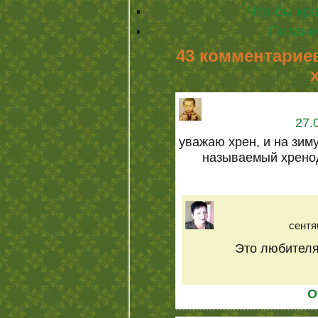
Что бы кро
Питани
43 комментариев
27.
уважаю хрен, и на зим
называемый хренод
сентя
Это любителя
О