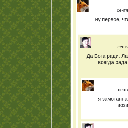
сентя
ну первое, чт
сентя
Да Бога ради, Л
всегда рада 
сентя
я замотанна
возв