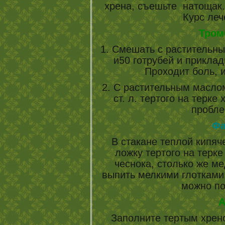
хрена, съешьте натощак. 
Курс леч
Тром
1. Смешать с растительным
и50 готрубей и прикла
Проходит боль, 
2. С растительным масло
ст. л. тертого на терке
пробле
Фа
В стакане теплой кипя
ложку тертого на терке
чеснока, столько же м
выпить мелкими глотками
можно по
А
Заполните тертым хрено