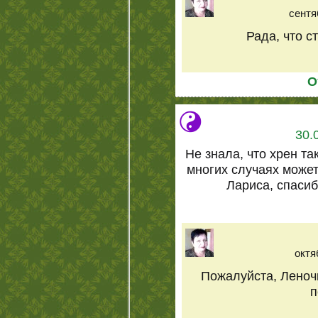
сентя
Рада, что с
О
30.
Не знала, что хрен та
многих случаях може
Лариса, спасиб
октя
Пожалуйста, Леночк
п