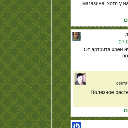
магазине, хотя у н
О
27.
От артрита хрен н
по
сентя
Полезное расте
О