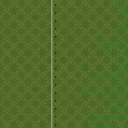
Очей 
Бо
Та
Кор
Целебные 
Чем опа
Рис
Лека
Чем снимать 
Погов
Яблоко? Апельс
Ваши г
Народ
Заболевание а
Продукты, по