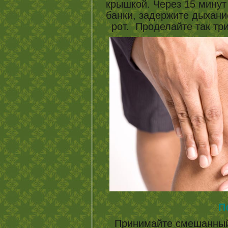
крышкой. Через 15 минут 
банки, задержите дыхани
рот. Проделайте так три
П
Принимайте смешанный 