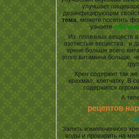
улучшает пищеваре
дезинфицирующим свойс
тема
, можете посетить ф
узнаете
обо все
Из полезных веществ 
азотистые вещества, и д
хрене больше всего вит
этого витамина больше, ч
гру
Хрен содержит так же
крахмал, клетчатку. В 
содержится огромн
А теп
рецептов на
А
Залить измельченного хр
воды и проварить на мал