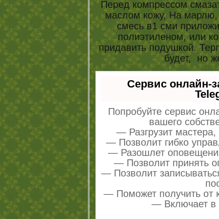
Перед компрессом смазат
маслом кожу, На марлю,
смесь в1 сми приложи
полиэтиленом, или ко
придавить подушкой. Терп
будет, но ж
Сервис онлайн-з
Tele
Попробуйте сервис онла
вашего собстве
— Разгрузит мастера,
— Позволит гибко управ
— Разошлет оповещения
— Позволит принять оп
— Позволит записыватьс
по
— Поможет получить от к
— Включает в 