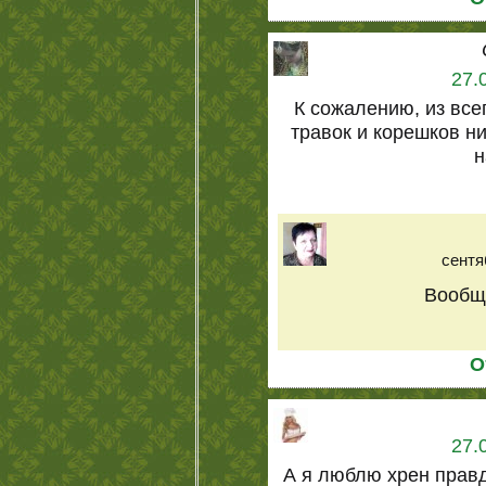
27.
К сожалению, из все
травок и корешков ни
н
сентя
Вообще
О
27.
А я люблю хрен прав