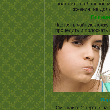
положите на больное м
жжения, не дол
Гингиви
Настоять чайную ложку 
процедить и полоскать 
Пар
Смешайте 2 тертых на 