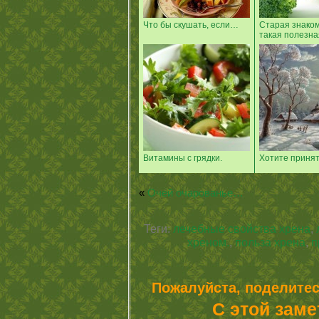
Что бы скушать, если…
Старая знаком
такая полезна
Витамины с грядки.
Хотите принят
«
Очей очарованье…
Теги:
лечебные свойства хрена
,
хреном.
,
польза хрена
,
п
Пожалуйста, поделитес
С этой заме