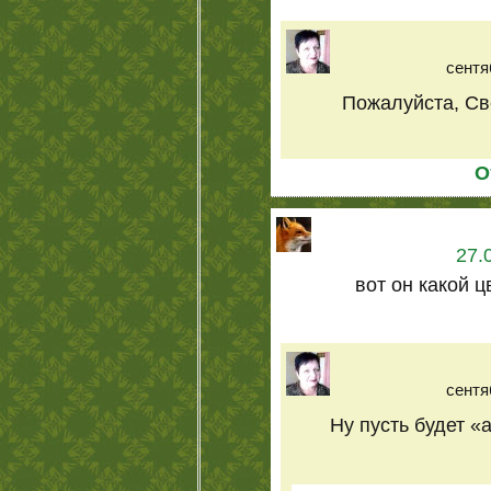
сентя
Пожалуйста, Св
О
27.
вот он какой ц
сентя
Ну пусть будет «