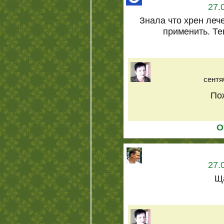
27.
Знала что хрен лече
применить. Те
сентя
По
О
27.
Ща