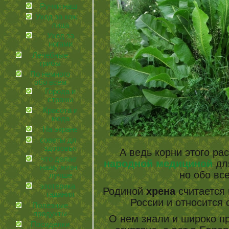
Ручки наши
Уход за кожей
лица
Уход за
ногами
Лечебные
грибы
По немного
обо всем
Города и
страны
Красота и
мода
На экране
советы для
здоровья
А ведь корни этого ра
что делает
народной медициной
для
нашу жизнь
но обо вс
лучше
эзотерика и
Родиной
хрена
считается 
гадания
России и относится 
Полезные
продукты
О нем знали и широко п
Посиделки