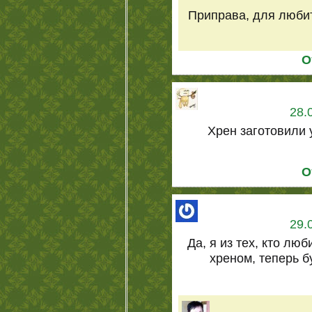
Приправа, для любит
О
28.
Хрен заготовили 
О
29.
Да, я из тех, кто люб
хреном, теперь бу