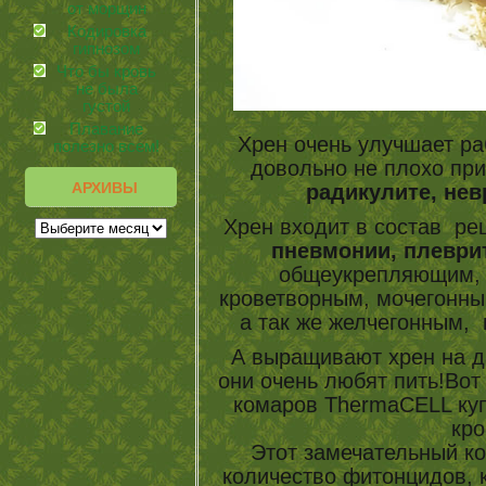
от морщин
Кодировка
гипнозом
Что бы кровь
не была
густой
Плавание
Хрен очень улучшает ра
полезно всем!
довольно не плохо при
АРХИВЫ
радикулите, нев
Хрен входит в состав ре
пневмонии, плеври
общеукрепляющим, 
кроветворным, мочегонны
а так же желчегонным,
А выращивают хрен на да
они очень любят пить!Вот
комаров ThermaCELL куп
кро
Этот замечательный к
количество фитонцидов, 