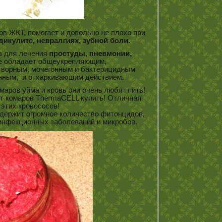
ов ЖКТ, помогает и довольно не плохо при
дикулите, невралгиях, зубной боли.
в для лечения
простуды, пневмонии,
ие обладает общеукрепляющим,
творным, мочегонным и бактерицидным
онным, и отхаркивающим действием.
маров уйма и кровь они очень любят пить!
от комаров ThermaCELL купить! Отличная
 этих кровососов!
держит огромное количество фитонцидов,
инфекционных заболеваний и микробов.