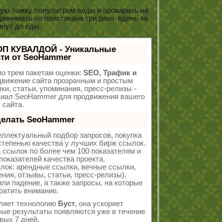
вую ложку полулитром воды и проварить на
принимать по полстакана три раза вдень за
инут до еды.
ОП КУВАЛДОЙ - Уникальные
ти от SeoHammer
о трем пакетам оценки:
SEO, Трафик и
вижение сайта прозрачным и простым
ки, статьи, упоминания, пресс-релизы -
циал SeoHammer для продвижения вашего
сайта.
делать SeoHammer
еллектуальный подбор запросов, покупка
тепенью качества у лучших бирж ссылок.
 ссылок по более чем 100 показателям и
оказателей качества проекта.
ок: арендные ссылки, вечные ссылки,
ния, отзывы, статьи, пресс-релизы).
ли падение, а также запросы, на которые
ратить внимание.
ляет технологию
Буст
, она ускоряет
рвые результаты появляются уже в течение
вых 7 дней.