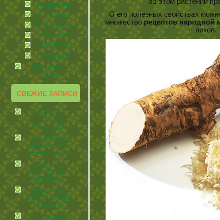
об этом растении п
иcцеляемся
О его полезных свойствах можн
Происшествия
множество
рецептов народной
Путешествия
веков. 
странности
Торжества
Угощаемся!
Растения-
лекари
СВЕЖИЕ ЗАПИСИ
Методы
лечения
варикоза
Заболевание
анемия, или
малокровие
Маски с
желатином
для кожи
Продукты,
полезные при
варикозе
Лучшие маски