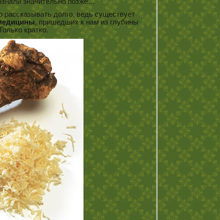
рознали значительно позже…
о рассказывать долго, ведь существует
 медицины
, пришедших к нам из глубины
Только кратко.