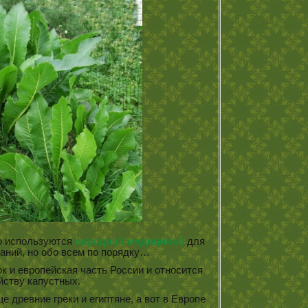
о используются
народной медициной
для
аний, но обо всем по порядку…
к и европейская часть России и относится
йству капустных.
 древние греки и египтяне, а вот в Европе