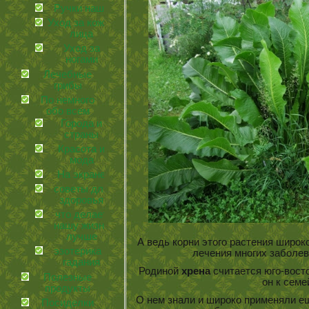
Ручки наши
Уход за кожей
лица
Уход за
ногами
Лечебные
грибы
По немного
обо всем
Города и
страны
Красота и
мода
На экране
советы для
здоровья
что делает
нашу жизнь
лучше
А ведь корни этого растения широк
эзотерика и
лечения многих заболев
гадания
Родиной
хрена
считается юго-восто
Полезные
он к семе
продукты
О нем знали и широко применяли еще
Посиделки