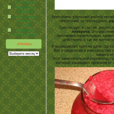
от морщин
Кодировка
гипнозом
Что бы кровь
Хрен очень улучшает работу орган
не была
гипертонии, остеохондрозе,
ра
густой
Хрен входит в состав рецепто
Плавание
плеврита
. Это растен
полезно всем!
противовоспалительным, крове
действием, а так же желчег
АРХИВЫ
А выращивают хрен на даче, где ко
Вот и предлагаю я вам средство 
защита от
Этот замечательный корнеплод со
которые защищают организм от 