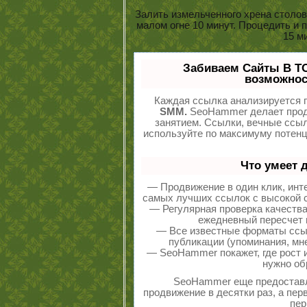
Залить измельченного хрена столо
малом огне 10 минут. Процедить и 
15 м
Забиваем Сайты В Т
возможнос
Каждая ссылка анализируется п
SMM.
SeoHammer делает прод
занятием. Ссылки, вечные ссыл
используйте по максимуму потен
Что умеет 
— Продвижение в один клик, инт
самых лучших ссылок с высокой с
— Регулярная проверка качества
ежедневный пересчет п
— Все известные форматы ссыл
публикации (упоминания, мне
— SeoHammer покажет, где рост и
нужно об
SeoHammer еще предостав
продвижение в десятки раз, а пе
пер