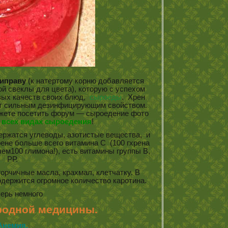
иправу
(к натертому корню добавляется
той свеклы для цвета), которую с успехом
вых качеств своих блюд,
сыроеды
. Хрен
т сильным дезинфицирующим свойством.
ожете посетить форум — сыроедение фото
 всех видах сыроедения
!
ржатся углеводы, азотистые вещества, и
рене больше всего витамина С (100 гхрена
ем100 глимона!), есть витамины группы В,
РР.
орчичные масла, крахмал, клетчатку. В
держится огромное количество каротина.
перь немного
родной медицины.
Анемия.