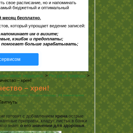
еть свое расписание, но и напоминать
 самый бюджетный и оптимальный
 месяц бесплатно
.
стов, который упрощает ведение записей:
 напоминает им о визите;
евые, кэшбэк и предоплаты;
 помогает больше зарабатывать;
 сервисом
рнативная медицина.
>
Ресурсы природы
>
ичество – хрен!
чество – хрен!
нативная медицина.
,
Ресурсы природы
|
43 комментариев
Твитнуть
гие готовят с добавлением
хрена
острые
икантные приправы, кладут листья в банки
 кто знает
о его значении для здоровья
.