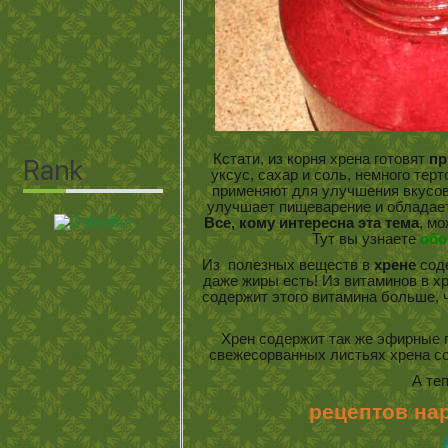
Кстати, из корня хрена готовят
пр
уксус, сахар и соль, немного тер
применяют для улучшения вкусо
улучшает пищеварение и обладае
Все, кому интересна эта тема
, м
Тут вы узнаете
обо
Из полезных веществ в
хрене
соде
даже жиры есть! Из витаминов в х
содержит этого витамина больше, ч
Хрен содержит так же эфирные г
свежесорванных листьях хрена со
А те
рецептов на