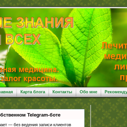
лавная
Карта блога
Контакты
Обо мне
Рекоменд
обственном Telegram-боте
знает — без ведения записи клиентов