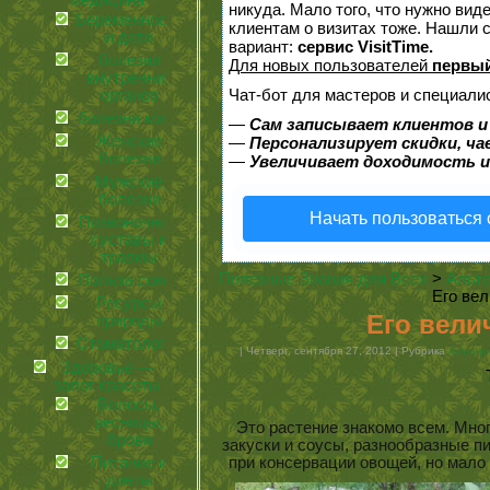
медицина
никуда. Мало того, что нужно вид
Беременность
клиентам о визитах тоже. Нашли
и дети
вариант:
сервис VisitTime.
болезни
Для новых пользователей
первый
внутренних
Чат-бот для мастеров и специали
органов
болезни кожи
—
Сам записывает клиентов и
Женские
—
Персонализирует скидки, ча
болезни
—
Увеличивает доходимость и
Мужские
болезни
Начать пользоваться
Позвоночник,
суставы и
травмы
Полезные Знания для Всех
>
Альте
Польза соков
Его вел
Ресурсы
Его вели
природы
Стоматология
| Четверг, сентября 27, 2012 | Рубрика
Альтер
Здоровье —
залог красоты
Волосы,
ресницы,
Это растение знакомо всем. Мно
брови
закуски и соусы, разнообразные п
Питание и
при консервации овощей, но мало
диеты