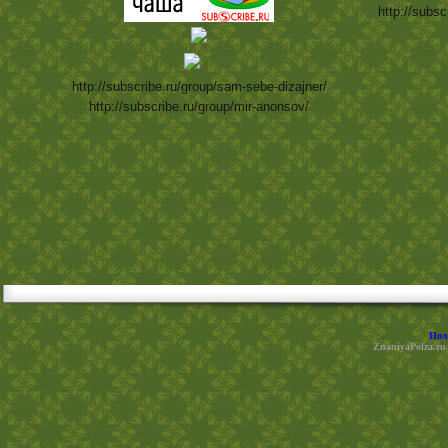
http://subsc
http://subscribe.ru/group/sam-sebe-dizajner/
http://subscribe.ru/group/mir-anonsov/
Пол
ZnaniyaPolza.ru