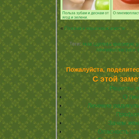
Польза зубам и деснам от
О гингивоплас
ягод и зелени.
«
Признаки наркозависимости
Теги:
+как сделать красивую у
гингивопластики
,
Пожалуйста, поделитес
С этой заме
Рецепты 
О гин
Лечение радикул
Профил
Зачем же
Опасность за