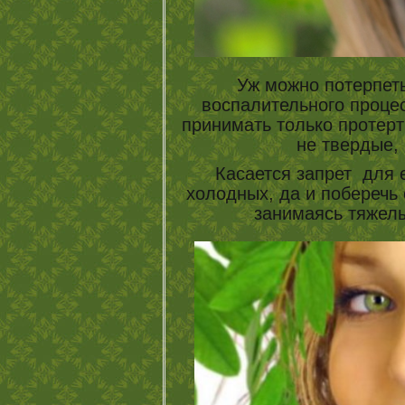
Уж можно потерпеть
воспалительного проце
принимать только протерт
не твердые, 
Касается запрет для е
холодных, да и поберечь 
занимаясь тяжел