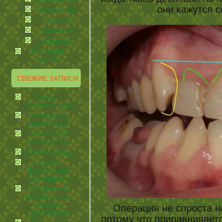
они кажутся 
Путешествия
странности
Торжества
Угощаемся!
Растения-
лекари
СВЕЖИЕ ЗАПИСИ
Сауна —
польза и вред
Глюкометр,
применение
Какие есть
сухофрукты.
Польза сауны
Сухие
фрукты, или
сухофрукты
Устранение
искривления
носовой
Операция не спроста н
перегородки
потому что приравнивает