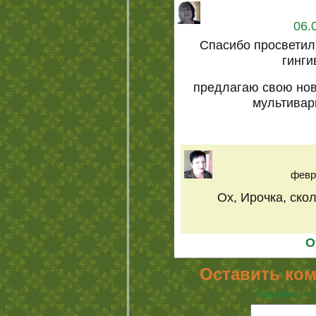
06.
Спасибо просветил
гинги
предлагаю свою нов
мультивар
февра
Ох, Ирочка, скол
О
Оставить ко
Нажмите, чт