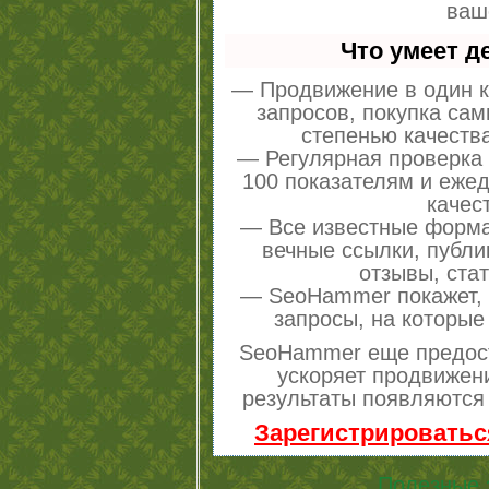
ваш
Что умеет 
— Продвижение в один к
запросов, покупка са
степенью качеств
— Регулярная проверка 
100 показателям и еже
качес
— Все известные форма
вечные ссылки, публи
отзывы, стат
— SeoHammer покажет, г
запросы, на которые
SeoHammer еще предос
ускоряет продвижени
результаты появляются 
Зарегистрироватьс
Полезные 