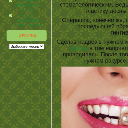
Рассылка
стоматологическим. Ведь
электронных
писем
пластику десны
Вызвать
Операцию, конечно же, 
участкового
врача на дом
последующей обра
гинги
АРХИВЫ
Сделав надрез в нужном м
десны
в том направл
проводилась. После тог
нужном ракурсе