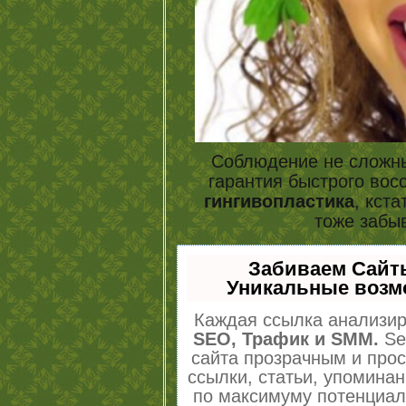
Соблюдение не сложны
гарантия быстрого вос
гингивопластика
, кста
тоже забыв
Забиваем Сайт
Уникальные возм
Каждая ссылка анализир
SEO, Трафик и SMM.
Se
сайта прозрачным и про
ссылки, статьи, упоминан
по максимуму потенциа