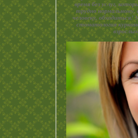
время без услуг, кото
трудно нормальному, 
человеку, обходиться! 
стоматология куркино
взрослы