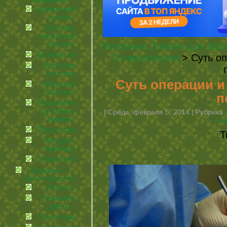
медицина
Беременность
и дети
болезни
внутренних
органов
Полезные Знания для Все
болезни кожи
Стоматология
> Суть о
Женские
болезни
Суть операции 
Мужские
болезни
п
Позвоночник,
суставы и
| Среда, февраля 5, 2014 | Рубрика
травмы
ко
Польза соков
Т
Ресурсы
природы
Стоматология
Здоровье —
залог красоты
Волосы
Питание и
диеты
Ручки наши