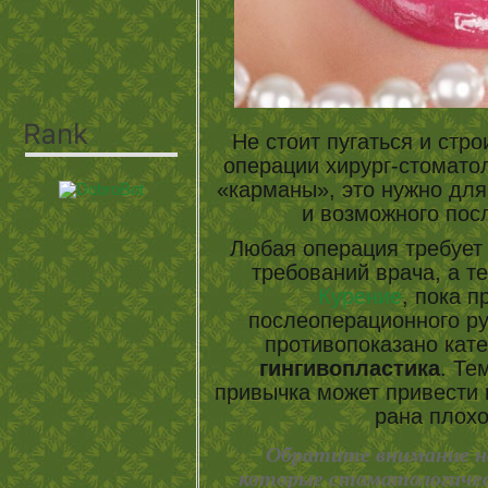
Не стоит пугаться и стр
операции хирург-стомато
«карманы», это нужно для
и возможного по
Любая операция требует
требований врача, а т
Курение
, пока 
послеоперационного ру
противопоказано кате
гингивопластика
. Те
привычка может привести к
рана плохо
Обратите внимание на 
которые стоматологическ