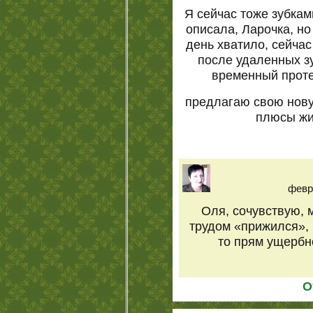
Я сейчас тоже зубкам
описала, Ларочка, н
день хватило, сейчас
после удаленных зу
временный проте
предлагаю свою нову
плюсы жи
февра
Оля, сочувствую, 
трудом «прижился», н
то прям ущербно
О