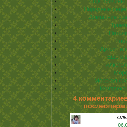
Еще причины 
Народные рецеп
Домашние сре
Тромб
Питани
Гно
Артрит и 
Еще о 
Алкогол
Морс
Морская сол
Комплекс
4 комментариев
послеопера
Оль
06.