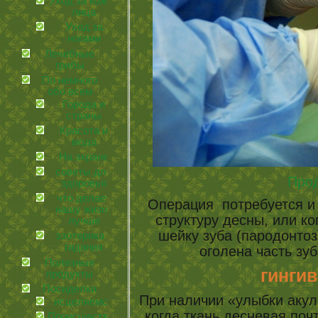
Уход за кожей
лица
Уход за
ногами
Лечебные
грибы
По немного
обо всем
Города и
страны
Красота и
мода
На экране
советы для
Про
здоровья
что делает
Операция потребуется и 
нашу жизнь
структуру десны, или ко
лучше
шейку зуба (пародонтоз
эзотерика и
гадания
оголена часть зуб
Полезные
гингив
продукты
Посиделки
При наличии «улыбки акул
иcцеляемся
когда ткань десневая поч
Происшествия