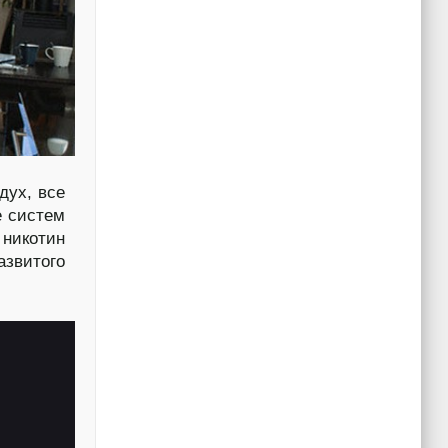
дух, все
е систем
 никотин
азвитого