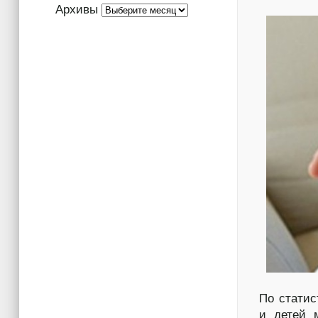
Архивы
По стати
и детей 