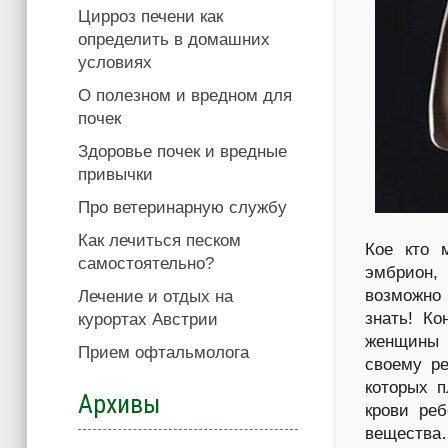
Цирроз печени как
определить в домашних
условиях
О полезном и вредном для
почек
Здоровье почек и вредные
привычки
Про ветеринарную службу
Как лечиться песком
Кое кто 
самостоятельно?
эмбрион, 
возможн
Лечение и отдых на
знать! Ко
курортах Австрии
женщины 
Прием офтальмолога
своему ре
которых п
Архивы
крови реб
веществ