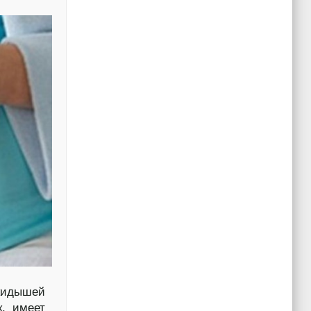
ыкидышей
к, имеет