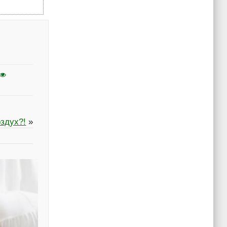
здух?!
»