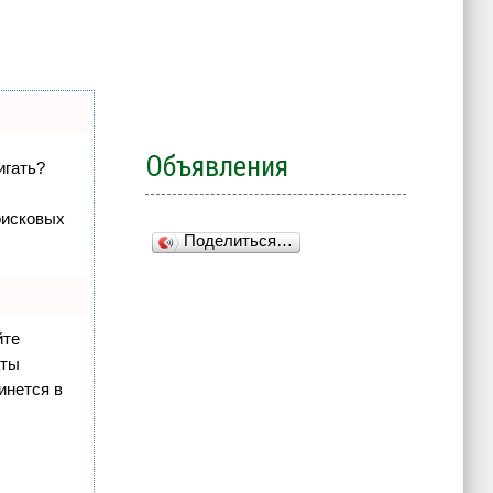
Объявления
игать?
оисковых
Поделиться…
йте
аты
инется в