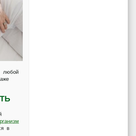
д любой
даже
СТЬ
й
организм
ся в