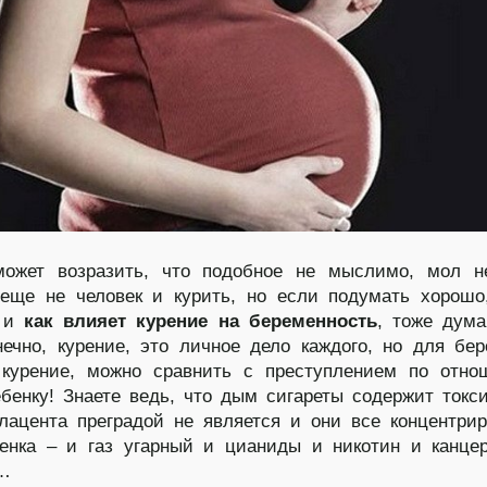
может возразить, что подобное не мыслимо, мол н
еще не человек и курить, но если подумать хорошо
о и
кaк влияет курение нa беременность
, тоже дум
нечно, курение, это личное дело каждого, но для бе
курение, можно сравнить с преступлением по отно
бенку! Знаете ведь, что дым сигареты содержит токс
лацента преградой не является и они все концентри
енка – и газ угарный и цианиды и никотин и канце
а…