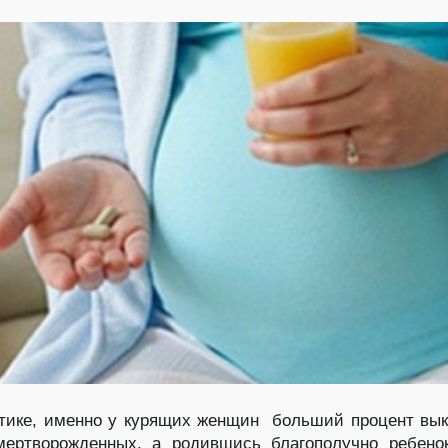
стике, именно у курящих женщин больший процент в
мертворожденных, а родившись благополучно ребено