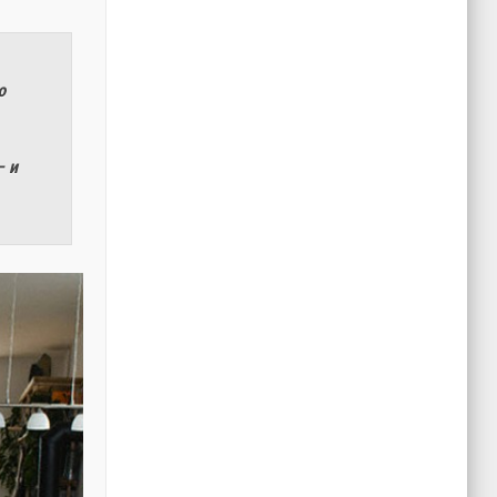
ю
– и