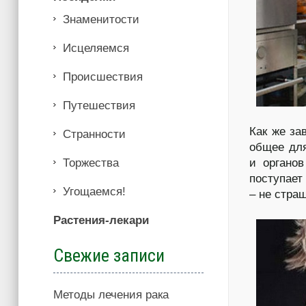
Знаменитости
Иcцеляемся
Происшествия
Путешествия
Как же за
Странности
общее для
и органо
Торжества
поступает
Угощаемся!
– не стра
Растения-лекари
Свежие записи
Методы лечения рака