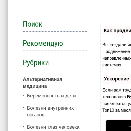
Поиск
Как продви
Рекомендую
Вы создали ил
Продвижение с
направленных
Рубрики
системах.
Ускорение
Альтернативная
медицина
Если вам тру
Беременность и дети
технологию
Б
появляются уж
Болезни внутренних
Топ10 за меся
органов
Болезни глаз человека
Н