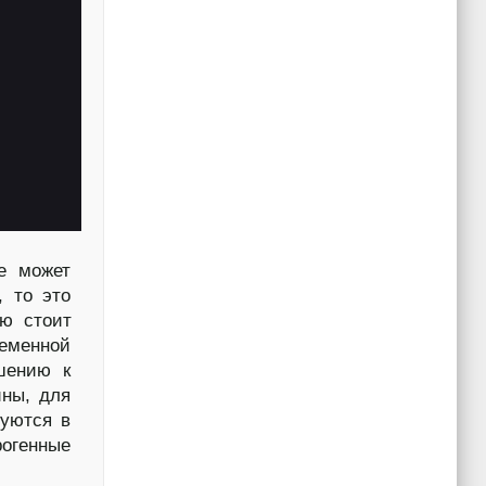
е может
, то это
аю стоит
ременной
шению к
ины, для
руются в
рогенные