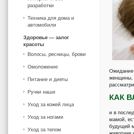
разработки
Техника для дома и
автомобили
Здоровье — залог
красоты
Волосы, ресницы, брови
Омоложение
Ожидание
женщины, 
Питание и диеты
рассматр
Ручки наши
КAК 
Уход за кожей лица
и в после
Уход за ногами
мамой, ес
будущей м
Уход за телом
животике