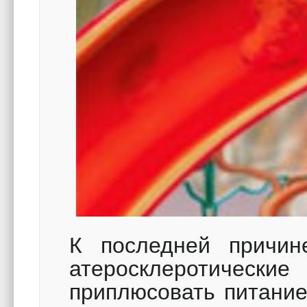
К последней причин
атеросклеротичес
приплюсовать питание