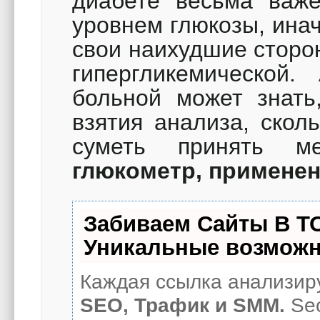
диабете весьма важе
уровнем глюкозы, ина
свои наихудшие сторон
гипергликемической
больной может знать,
взятия анализа, скол
суметь принять м
глюкометр, примене
Забиваем Сайты В Т
Уникальные возможн
Каждая ссылка анализиру
SEO, Трафик и SMM.
Seo