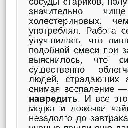
сосуды стариков, пол
значительно чи
холестериновых, ч
употреблял. Работа с
улучшилась, что лиш
подобной смеси при 
выяснилось, что 
существенно облег
людей, страдающих а
снимая воспаление 
навредить
. И все эт
медка и ложечки чай
незадолго до завтрак
ученые пошли еще дал