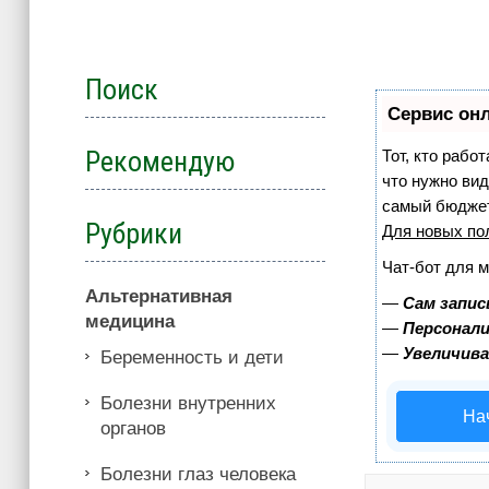
Поиск
Сервис онл
Рекомендую
Тот, кто рабо
что нужно вид
самый бюджет
Рубрики
Для новых по
Чат-бот для 
Альтернативная
—
Сам запис
медицина
—
Персонали
—
Увеличив
Беременность и дети
Болезни внутренних
На
органов
Болезни глаз человека