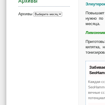
Архивы
Элеутеро
Повышает 
Архивы
нужно по
месяца.
Лимонник
Приготов
кипятка, 
тонизиров
Забива
SeoHam
Каждая сс
SeoHammer
вечные сс
потенциал