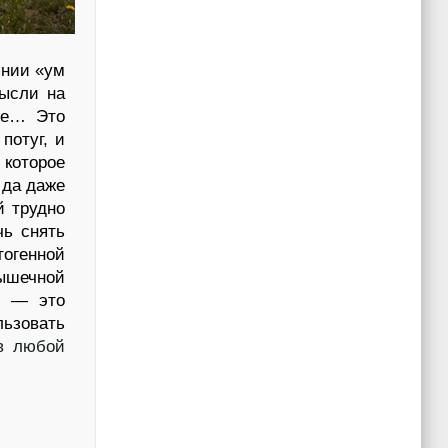
янии «ум
мысли на
зме… Это
потуг, и
 которое
 да даже
й трудно
чь снять
генной
ечной
) — это
ьзовать
 в любой