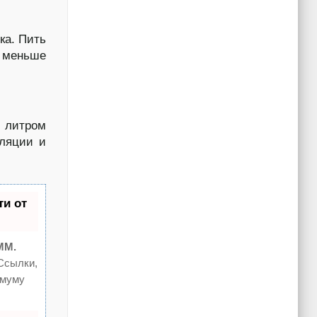
ка. Пить
е меньше
ь литром
уляции и
и от
MM.
Ссылки,
имуму