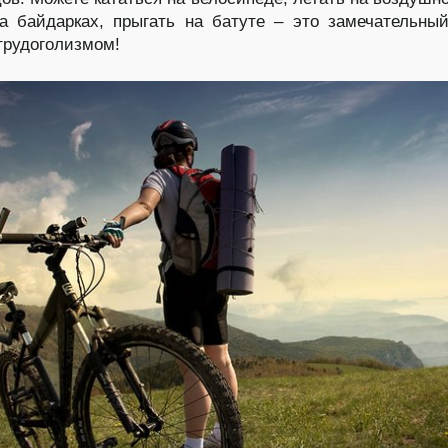
а байдарках, прыгать на батуте – это замечательны
трудоголизмом!