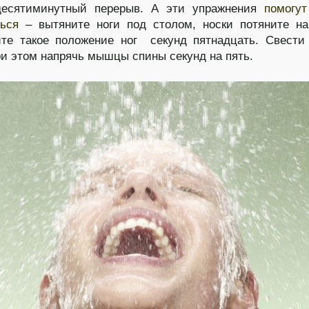
десятиминутный перерыв. А эти упражнения
помогу
ться
– вытяните ноги под столом, носки потяните н
те такое положение ног секунд пятнадцать. Свести
ри этом напрячь мышцы спины секунд на пять.