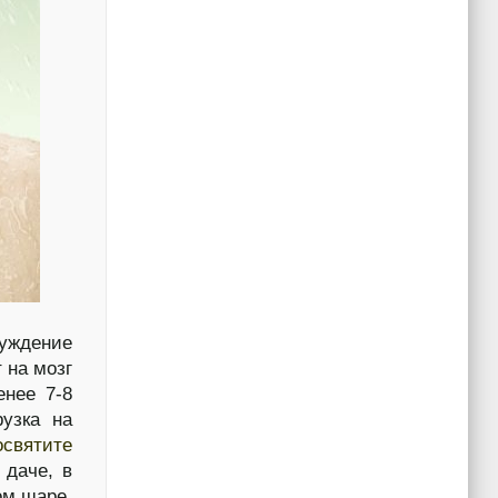
буждение
 на мозг
енее 7-8
рузка на
вятите
 даче, в
ом шаре,