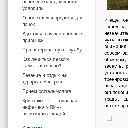
определить в домашних
условиях
О полезном и вредном для
И еще,
го
почек
зашел за 
незначит
Здоровье почек и вредные
чуть позж
привычки
внимания 
Про ветеринарную службу
совсем ва
Как лечиться песком
обычному,
самостоятельно?
заснуть, 
усталос
Лечение и отдых на
трени
курортах Австрии
релаксац
Прием офтальмолога
объяснен
травы, д
Криптококкоз — опасная
аптеке пр
инфекция у ВИЧ-
позитивных людей