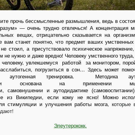
ните прочь бессмысленные размышления, ведь в состо
разум» — очень трудно отвлечься! А концентрация 
ельных вещах, отрицательно сказывается на органи
е вам станет понятно, что предмет ваших умственных 
не стоил, а присутствовало психическое напряжение,
м не нужно и даже вредно!
Человеку умственного труда,
 человеку, увлекшемуся работой за монитором, поро
расслабиться, погрузиться в сон… Здесь может помо
ть аутогенная тренировка. Методика ауто
ровки основана на применении мыш
ии, самовнушении и аутодидактике (самовоспитании
ие из Википедии, если кому не ясно! Можно испол
ля стимуляции и улучшения работы мозга
, которые
одают!