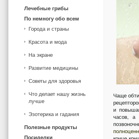
Лечебные грибы
По немногу обо всем
Города и страны
Красота и мода
На экране
Развитие медицины
Советы для здоровья
Что делает нашу жизнь
Чаще обти
лучше
рецепторо
и повыша
Эзотерика и гадания
часов, а 
позвоно
Полезные продукты
полноцен
Посиделки
конце кон