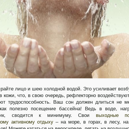
райте лицо и шею холодной водой. Это усиливает воз
в кожи, что, в свою очередь, рефлекторно воздействуют
ют трудоспособность. Ваш сон должен длиться не м
как полезно посещение бассейна! Ведь в воде, наг
чник, сводится к минимуму. Свои
выходные пос
ному активному отдыху
– на море, в горах, в лесу, на
цов! Можете кататься на велосипеде, летать на воздушн