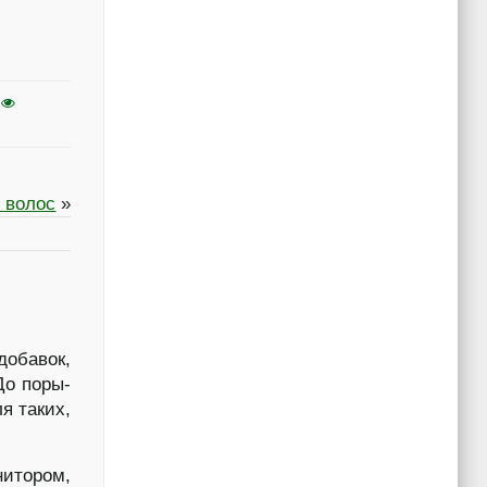
 волос
»
обавок,
До поры-
я таких,
итором,