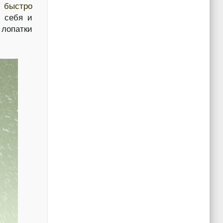
т быстро
а себя и
 лопатки