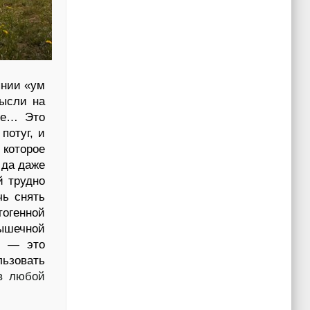
янии «ум
мысли на
зме… Это
потуг, и
 которое
 да даже
й трудно
чь снять
генной
ечной
) — это
ьзовать
 в любой