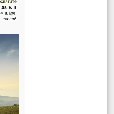
вятите
 даче, в
ом шаре,
й способ