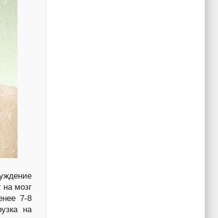
буждение
 на мозг
енее 7-8
рузка на