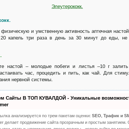
кокк.
физическую и умственную активность аптечная настой
 20 капель три раза в день за 30 минут до еды, н
.
ьте настой – молодые побеги и листья –10 г залит
настаивать час, процедить и пить, как чай. Для стим
ания нервной системы.
ем Сайты В ТОП КУВАЛДОЙ - Уникальные возможност
mer
ылка анализируется по трем пакетам оценки:
SEO, Трафик и S
 делает продвижение сайта прозрачным и простым занятием. 
ылки, статьи, упоминания, пресс-релизы - используйте по макс