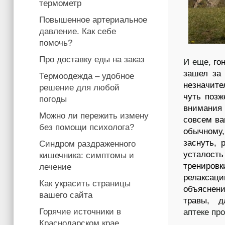
термометр
Повышенное артериальное
давление. Как себе
помочь?
Про доставку еды на заказ
И еще,
го
зашел за 
Термоодежда – удобное
незначит
решение для любой
чуть позж
погоды
внимания 
Можно ли пережить измену
совсем ва
без помощи психолога?
обычному,
заснуть, 
Синдром раздраженного
усталос
кишечника: симптомы и
трени
лечение
релаксац
Как украсить страницы
объяснен
вашего сайта
травы, д
Горячие источники в
аптеке пр
Краснодарском крае