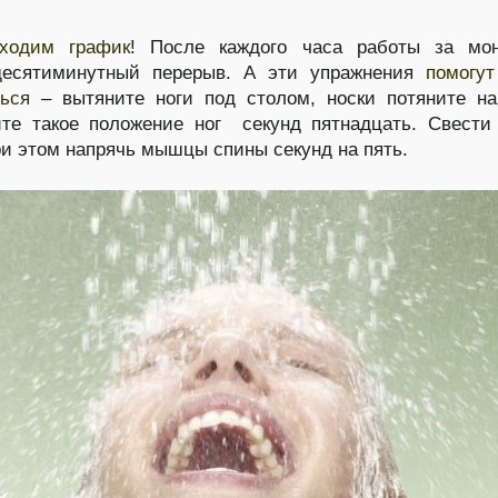
ходим график
! После каждого часа работы за мон
десятиминутный перерыв. А эти упражнения
помогу
ться
– вытяните ноги под столом, носки потяните н
те такое положение ног секунд пятнадцать. Свести
ри этом напрячь мышцы спины секунд на пять.