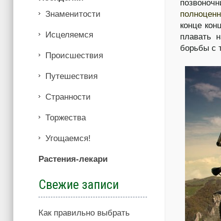
позвоно
Знаменитости
полноцен
конце кон
Иcцеляемся
плавать н
борьбы с 
Происшествия
Путешествия
Странности
Торжества
Угощаемся!
Растения-лекари
Свежие записи
Как правильно выбрать