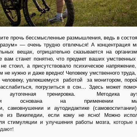
ните прочь бессмысленные размышления, ведь в состо
разум» — очень трудно отвлечься! А концентрация 
ельных вещах, отрицательно сказывается на органи
е вам станет понятно, что предмет ваших умственных 
не стоил, а присутствовало психическое напряжение,
м не нужно и даже вредно!
Человеку умственного труда,
 человеку, увлекшемуся работой за монитором, поро
расслабиться, погрузиться в сон… Здесь может помо
ть аутогенная тренировка. Методика ауто
ровки основана на применении мыш
ии, самовнушении и аутодидактике (самовоспитании
ие из Википедии, если кому не ясно! Можно испол
ля стимуляции и улучшения работы мозга
, которые
одают!