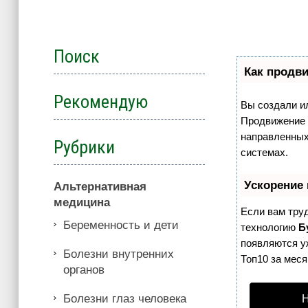
Поиск
Как продви
Рекомендую
Вы создали ил
Продвижение с
направленных
Рубрики
системах.
Ускорение
Альтернативная
медицина
Если вам тру
Беременность и дети
технологию
Б
появляются уж
Болезни внутренних
Топ10 за меся
органов
Болезни глаз человека
Н