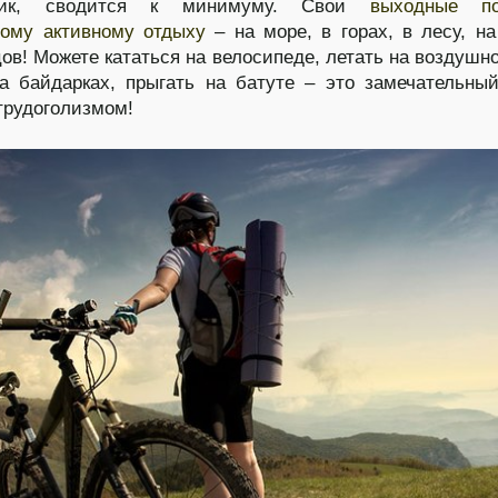
чник, сводится к минимуму. Свои
выходные пос
ному активному отдыху
– на море, в горах, в лесу, на
цов! Можете кататься на велосипеде, летать на воздушн
а байдарках, прыгать на батуте – это замечательны
трудоголизмом!