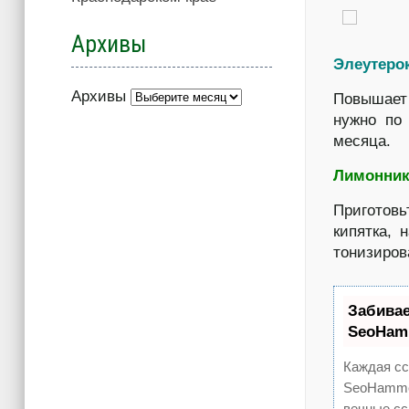
Архивы
Элеутеро
Архивы
Повышает 
нужно по
месяца.
Лимонник
Приготов
кипятка, 
тонизиров
Забива
SeoHam
Каждая сс
SeoHammer
вечные сс