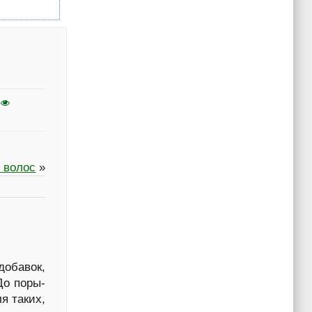
 волос
»
обавок,
До поры-
я таких,