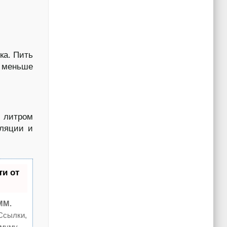
ка. Пить
е меньше
ь литром
уляции и
и от
MM.
Ссылки,
имуму