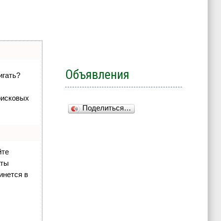
Объявления
игать?
оисковых
Поделиться…
йте
аты
инется в