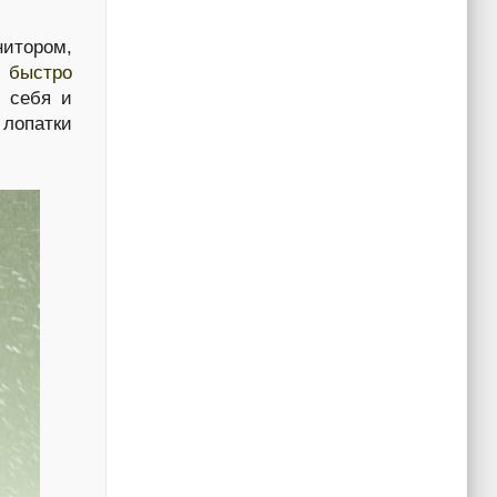
итором,
т быстро
а себя и
 лопатки