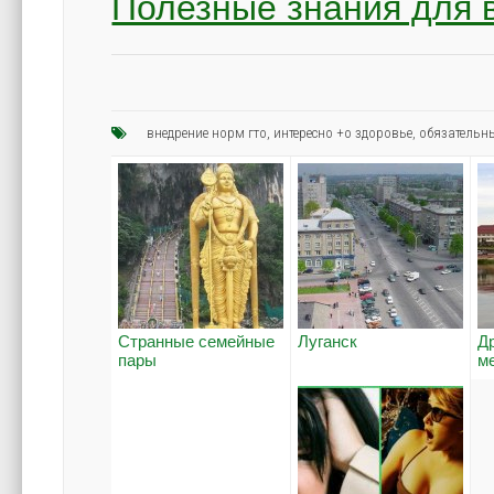
Полезные знания для 
внедрение норм гто
,
интересно +о здоровье
,
обязательн
Странные семейные
Луганск
Д
пары
м