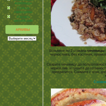
верблюды
Польза
смородины
Изучать
английский!
АРХИВЫ
Возьмите по 2 стакана
чечевицы
чернослива, без косточек, промыто
Сварите чечевицу до полуготовнос
чернослив и тушите до готовност
превратится. Снимите с огня, д
Сосиски