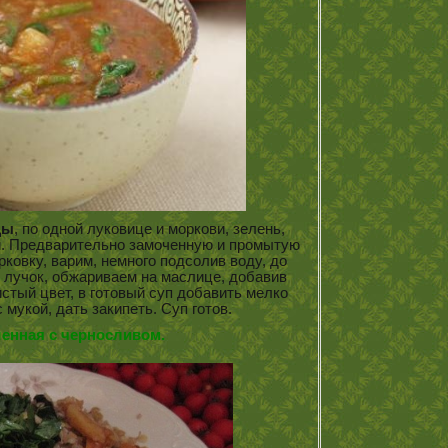
цы
, по одной луковице и моркови, зелень,
уки. Предварительно замоченную и промытую
рковку, варим, немного подсолив воду, до
 лучок, обжариваем на маслице, добавив
истый цвет, в готовый суп добавить мелко
 мукой, дать закипеть. Суп готов.
енная с черносливом.