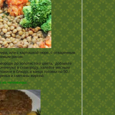
нира, или с картошкой пюре, с отваренным
невым рисом.
овороде до золотистого цвета, добавьте
оченную) в сковороду, залейте мясным
ожите в блюдо, в конце готовки по 50 г
ренья и сметаны жирной.
 из чечевицы.