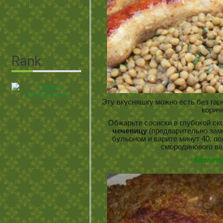
Эту вкусняшку можно есть без гар
корич
Обжарьте сосиски в глубокой ск
чечевицу
(предварительно зам
бульоном и варите минут 40, пол
смородинового ва
Котлеты