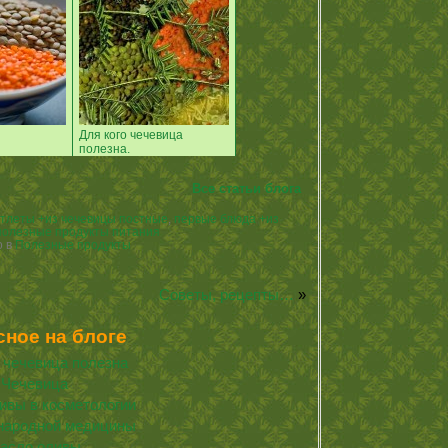
Для кого чечевица
полезна.
Все статьи блога
отлеты +из чечевицы постные
,
первые блюда +из
полезные продукты питания
о в
Полезные продукты
Советы, рецепты…
»
сное на блоге
о чечевица полезна
Чечевица
ивы в косметологии
народной медицины
асло оливы