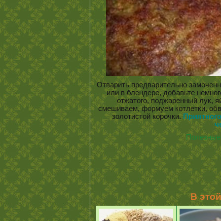
Отварить предварительно замочен
или в блендере, добавьте немног
отжатого, поджаренный лук, яй
смешиваем, формуем котлетки, обв
золотистой корочки.
Приятного
ч
Полезные 
В это