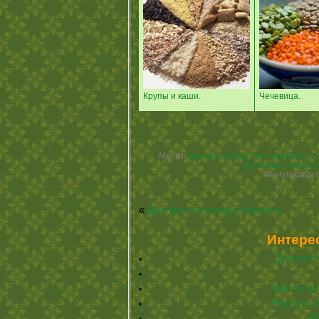
Крупы и каши.
Чечевица.
Метки:
вкусные блюда +из чечевицы
,
к
чечевицы
,
самые 
Опубликован
«
Для кого чечевица полезна
Интере
Для ког
Масло ол
Рецепты 
М