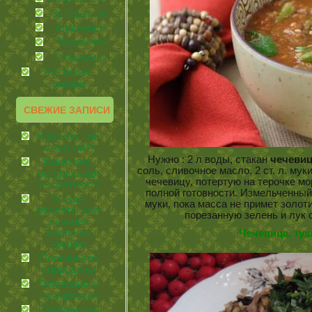
Путешествия
странности
Торжества
Угощаемся!
Растения-
лекари
СВЕЖИЕ ЗАПИСИ
Красиво…но
стоит ли?!
Нужно : 2 л воды, стакан
чечеви
Какая она,
соль, сливочное масло, 2 ст. л. м
натуральная
чечевицу, потертую на терочке мо
косметика?!
полной готовности. Измельченный
И еще
муки, пока масса не примет золот
рецепты для
порезанную зелень и лук с
лечения
анальных
Чечевица, туш
трещин
Полезности
смородины
Поговорим о
татуировках
Очаровашки