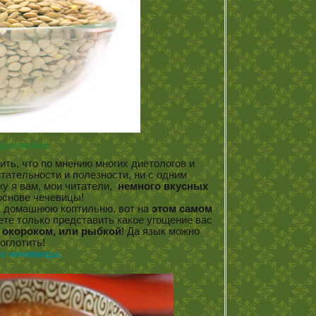
должение.
ть, что по мнению многих диетологов и
итательности и полезности, ни с одним
у я вам, мои читатели,
немного вкусных
основе чечевицы!
ть домашнюю коптильню, вот на
этом самом
ете только представить какое угощение вас
 окороком, или рыбкой
! Да язык можно
оглотить!
з чечевицы.