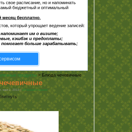
еть свое расписание, но и напоминать
 самый бюджетный и оптимальный
 месяц бесплатно
.
стов, который упрощает ведение записей:
 напоминает им о визите;
евые, кэшбэк и предоплаты;
 помогает больше зарабатывать;
 сервисом
олезные продукты
> Блюда чечевичные
чечевичные
, мая 2, 2013 |
26 комментариев
Твитнуть