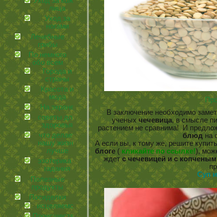
Уход за кожей
лица
Уход за
ногами
Лечебные
грибы
По немного
обо всем
Города и
страны
Красота и
мода
Про
На экране
В заключение необходимо замети
советы для
ученых
чечевица
, в смысле п
здоровья
растением не сравнима!
И предлож
что делает
блюд
на 
нашу жизнь
А если вы, к тому же, решите купи
лучше
блоге
(
кликайте по ссылке!
), мож
ждет
с чечевицей и с копченым
эзотерика и
пр
гадания
Суп и
Полезные
продукты
Посиделки
иcцеляемся
Происшествия