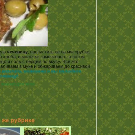
ную
чечевицу
, пропустить ее на мясорубке,
о хлеба, в молочке замоченного, а потом
цо и соль с перцем по вкусу. Все это
аливаем в муке и обжариваем до красивой
 аппетита, возможно и вы полюбите
ечевицу!
знания для всех.
й же рубрике