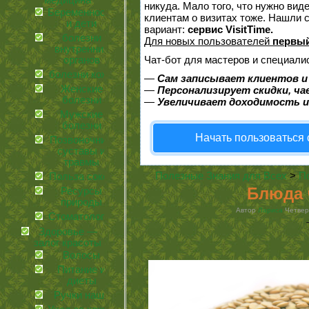
медицина
никуда. Мало того, что нужно вид
Беременность
клиентам о визитах тоже. Нашли
и дети
вариант:
сервис VisitTime.
болезни
Для новых пользователей
первый
внутренних
Чат-бот для мастеров и специали
органов
болезни кожи
—
Сам записывает клиентов и
Женские
—
Персонализирует скидки, ча
болезни
—
Увеличивает доходимость и
Мужские
болезни
Начать пользоваться
Позвоночник,
суставы и
травмы
Полезные Знания для Всех
>
П
Польза соков
Блюда 
Ресурсы
природы
Автор
Лариса
Четверг
Стоматология
Здоровье —
залог красоты
Волосы
Питание и
диеты
Ручки наши