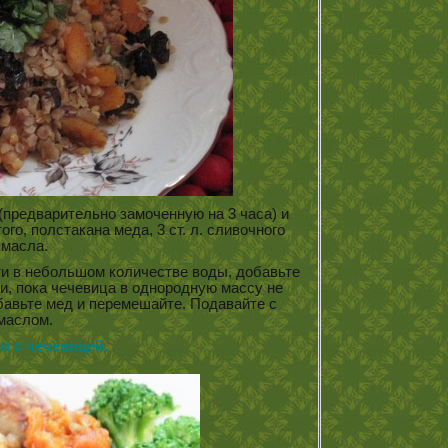
(предварительно замоченную на 3 часа) и
го, полстакана меда, 3 ст. л. сливочного
масла.
ти в небольшом количестве воды, добавьте
и, пока чечевица в однородную массу не
обавьте мед и перемешайте. Подавайте с
маслом.
 с чечевицей.