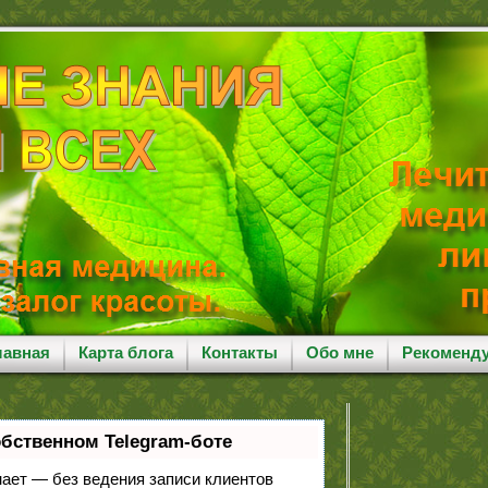
лавная
Карта блога
Контакты
Обо мне
Рекоменд
обственном Telegram-боте
знает — без ведения записи клиентов