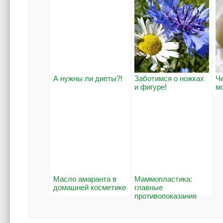
А нужны ли диеты?!
Заботимся о ножках
Ч
и фигуре!
м
Масло амаранта в
Маммопластика:
домашней косметике
главные
противопоказания