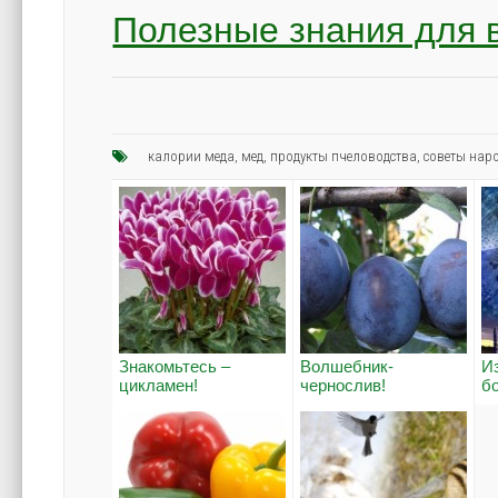
Полезные знания для 
калории меда
,
мед
,
продукты пчеловодства
,
советы нар
Знакомьтесь –
Волшебник-
И
цикламен!
чернослив!
б