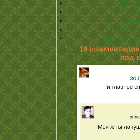
Прочие 
Трав
Импла
И еще кое
Продукты, 
19 комментарие
под 
30.
и главное спа
апре
Моя ж ты лапушк