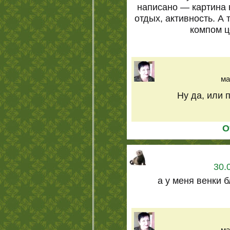
написано — картина 
отдых, активность. А
компом 
ма
Ну да, или 
О
30.
а у меня венки б
ма