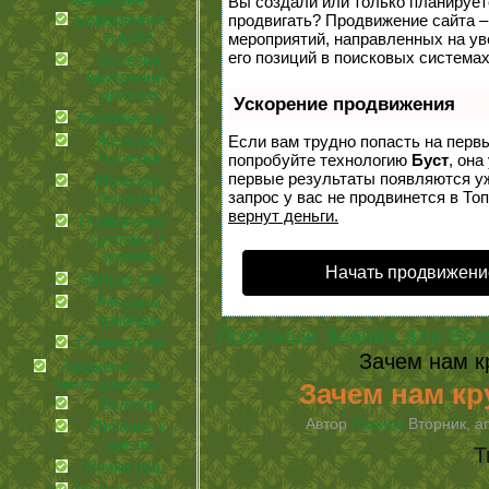
медицина
Вы создали или только планируете 
Беременность
продвигать? Продвижение сайта –
и дети
мероприятий, направленных на у
его позиций в поисковых системах
болезни
внутренних
органов
Ускорение продвижения
болезни кожи
Женские
Если вам трудно попасть на перв
болезни
попробуйте технологию
Буст
, она
первые результаты появляются уж
Мужские
запрос у вас не продвинется в Топ
болезни
вернут деньги.
Позвоночник,
суставы и
травмы
Начать продвижени
Польза соков
Ресурсы
природы
Полезные Знания для Все
Стоматология
Зачем нам к
Здоровье —
залог красоты
Зачем нам кр
Волосы
Автор
Лариса
Вторник, ап
Питание и
диеты
Т
Ручки наши