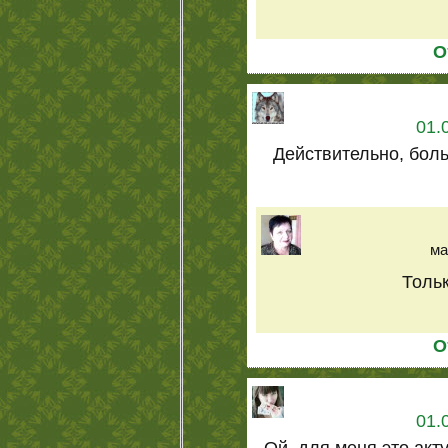
О
01.
Действительно, бол
ма
Толь
О
01.
Ой, для меня это акту