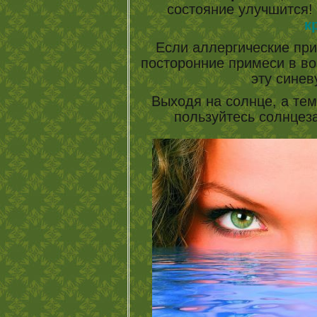
состояние улучшится!
к
Если аллергические прич
посторонние примеси в во
эту синев
Выходя на солнце, а тем
пользуйтесь солнцез