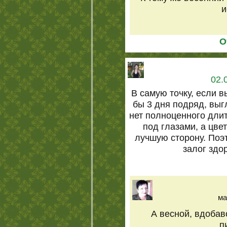
и
О
02.
В самую точку, если 
бы 3 дня подряд, выг
нет полноценного длит
под глазами, а цве
лучшую сторону. Поэт
залог здо
ма
А весной, вдобав
п