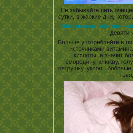
Не забывайте пить очищ
сутки, в жаркие дни, котор
Обеспечьте себе полно
девяти ч
Больше употребляйте в пи
источниками витамина 
кислоты, а значит б
смородину, клюкву, голу
петрушку, укроп, бобовые,
говя