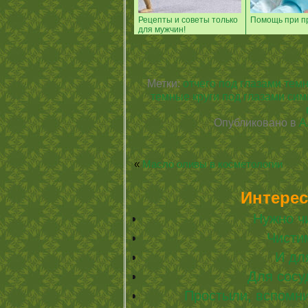
Рецепты и советы только
Помощь при п
для мужчин!
Метки:
отчего под глазами тем
темные круги под глазами си
Опубликовано в
А
«
Масло оливы в косметологии
Интерес
Нужно чи
Чисти
И дл
Для сосу
Простыли, вспомни