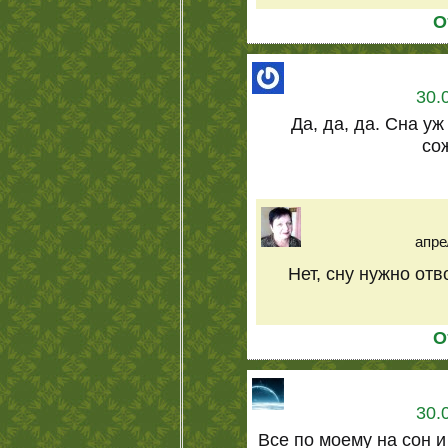
О
30.
Да, да, да. Сна уж 
со
апре
Нет, сну нужно от
О
30.
Все по моему на сон и