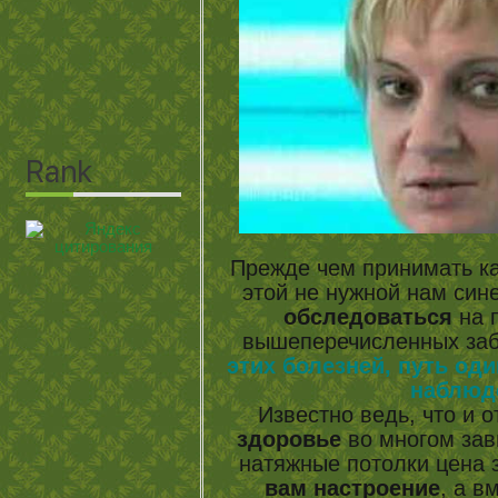
Прежде чем принимать ка
этой не нужной нам син
обследоваться
на 
вышеперечисленных заб
этих болезней, путь од
наблюд
Известно ведь, что и о
здоровье
во многом зав
натяжные потолки цена 
вам настроение
, а в