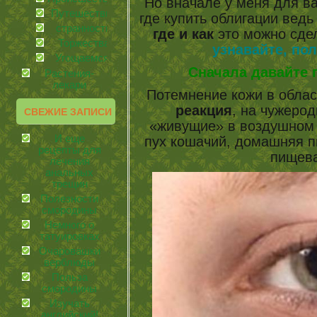
Но вначале у меня для в
Путешествия
где купить облигации ведь
странности
где и как
это можно сде
Торжества
узнавайте, по
Угощаемся!
Сначала давайте 
Растения-
лекари
Потемнение кожи в област
реакция
, на чужеро
СВЕЖИЕ ЗАПИСИ
«живущие» в воздушном 
И еще
пух кошачий, домашняя п
рецепты для
пищев
лечения
анальных
трещин
Полезности
смородины
Немного о
татуировках
Очаровашки
верблюды
Польза
смородины
Изучать
английский!