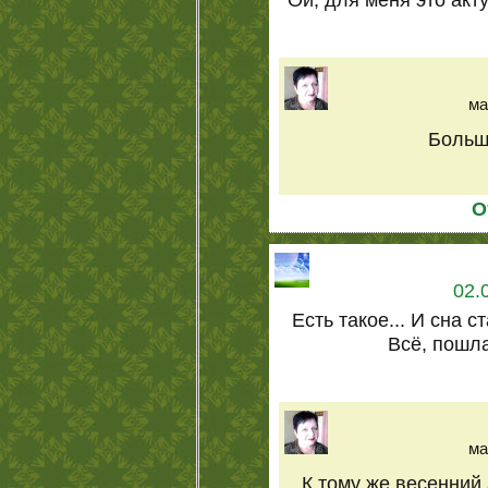
ма
Больше
О
02.
Есть такое... И сна с
Всё, пошла
ма
К тому же весенний 