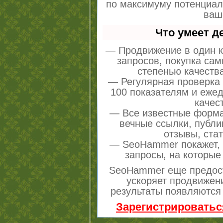
по максимуму потенциа
ваш
Что умеет 
— Продвижение в один к
запросов, покупка са
степенью качеств
— Регулярная проверка 
100 показателям и еже
качес
— Все известные форма
вечные ссылки, публи
отзывы, стат
— SeoHammer покажет, г
запросы, на которые
SeoHammer еще предос
ускоряет продвижени
результаты появляются 
Зарегистрироватьс