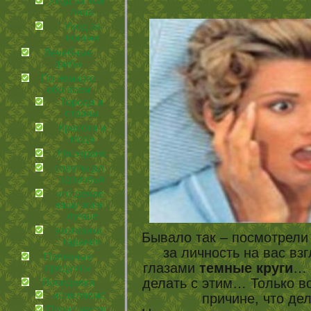
Уход за кожей
лица
Уход за
ногами
Лечебные
грибы
По немного
обо всем
Города и
страны
Красота и
мода
На экране
советы для
здоровья
что делает
нашу жизнь
лучше
эзотерика и
Бывало так – посмотрели 
гадания
за личность на вас вз
Полезные
глазами
темные круги
…
продукты
делать с этим… Только в
Посиделки
иcцеляемся
причине, что де
Происшествия