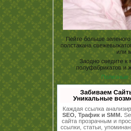
Пейте больше зеленого
полстакана свежевыжатог
или 
Заодно сведите к
полуфабрикатов и
Полезные 
Забиваем Сайт
Уникальные возм
Каждая ссылка анализир
SEO, Трафик и SMM.
Se
сайта прозрачным и про
ссылки, статьи, упоминан