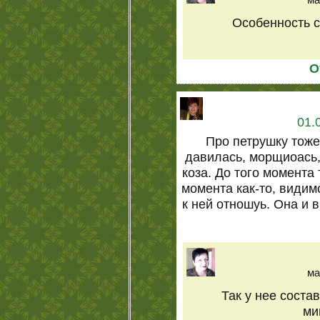
Особенность с
О
01.
Про петрушку тож
давилась, морщиоась,
коза. До того момента 
момента как-то, види
к ней отношуь. Она и 
ма
Так у нее соста
ми