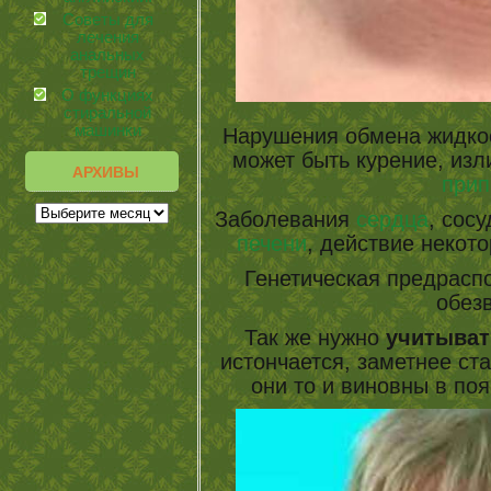
Советы для
лечения
анальных
трещин
О функциях
стиральной
машинки
Нарушения обмена жидкос
может быть курение, изл
АРХИВЫ
прип
Заболевания
сердца
, сос
печени
, действие некот
Генетическая предраспо
обез
Так же нужно
учитыват
истончается, заметнее ст
они то и виновны в по