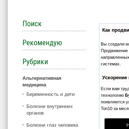
Поиск
Как продви
Рекомендую
Вы создали ил
Продвижение с
направленных
Рубрики
системах.
Ускорение
Альтернативная
медицина
Если вам тру
Беременность и дети
технологию
Б
появляются уж
Болезни внутренних
Топ10 за меся
органов
Болезни глаз человека
Н