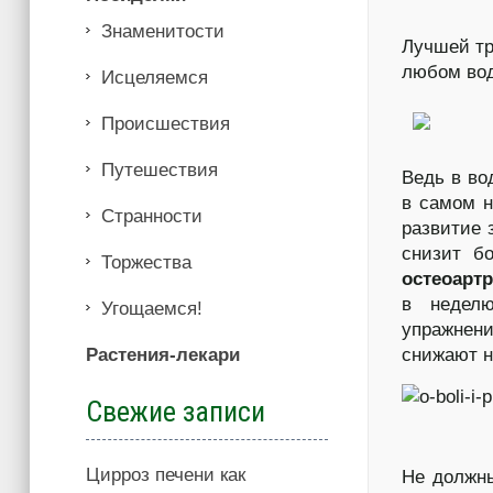
Знаменитости
Лучшей т
любом во
Иcцеляемся
Происшествия
Путешествия
Ведь в во
в самом н
Странности
развитие 
снизит бо
Торжества
остеоартр
в неделю
Угощаемся!
упражнени
Растения-лекари
снижают н
Свежие записи
Цирроз печени как
Не должны