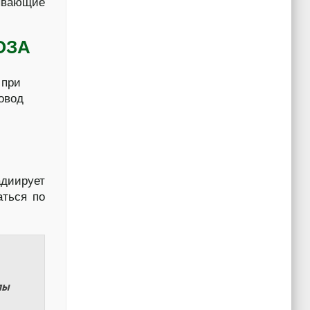
тывающие
ОЗА
 при
повод
адиирует
аться по
лы