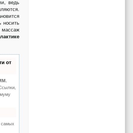
ии, ведь
пляются.
ановится
ь носить
я массаж
актике
и от
MM.
Ссылки,
имуму
а самых