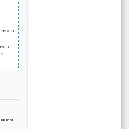
е нужно
ние в
й.
лактика