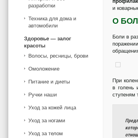
профилак
разработки
и коварны
Техника для дома и
О БО
автомобили
Боли в ра
Здоровье — залог
поражении
красоты
обращени
Волосы, ресницы, брови
Омоложение
При колен
Питание и диеты
в голень 
Ручки наши
ступеням 
Уход за кожей лица
Уход за ногами
Предл
котор
Уход за телом
отнош