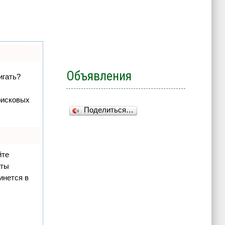
Объявления
игать?
оисковых
Поделиться…
йте
аты
инется в