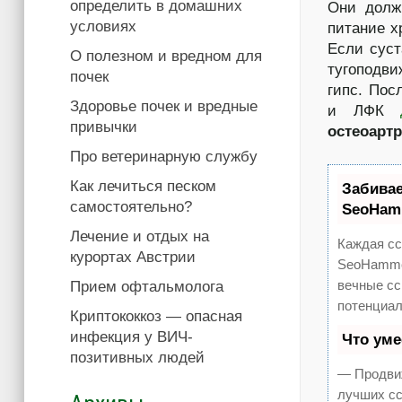
определить в домашних
Они долж
условиях
питание х
Если суст
О полезном и вредном для
тугоподви
почек
гипс. Пос
Здоровье почек и вредные
и ЛФК
привычки
остеоартр
Про ветеринарную службу
Как лечиться песком
Забива
самостоятельно?
SeoHam
Лечение и отдых на
Каждая сс
курортах Австрии
SeoHammer
вечные сс
Прием офтальмолога
потенциал
Криптококкоз — опасная
инфекция у ВИЧ-
Что ум
позитивных людей
— Продвиж
лучших сс