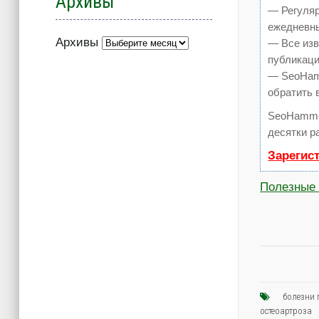
Архивы
— Регуляр
ежедневны
Архивы
— Все изв
публикаци
— SeoHamm
обратить 
SeoHamme
десятки р
Зарегис
Полезные 
болезни 
остеоартроза