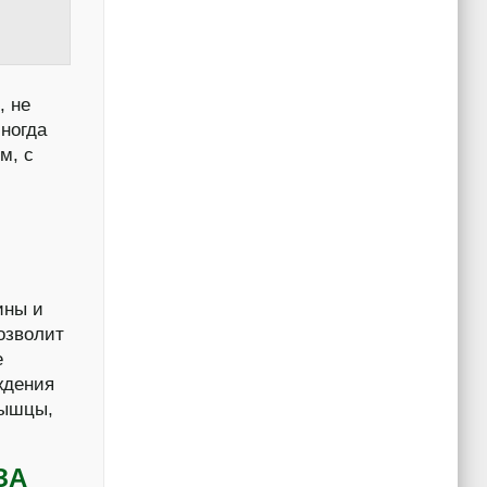
, не
ногда
м, с
ины и
озволит
е
ждения
мышцы,
ЗА