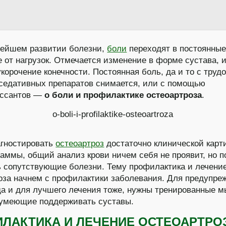
нейшем развитии болезни,
боли
переходят в постоянные
 от нагрузок.
Отмечается изменение в форме сустава, и
укорочение конечности. Постоянная боль, да и то с трудо
едативных препаратов снимается, или с помощью
ессантов —
о боли и профилактике остеоартроза
.
агностировать
остеоартроз
достаточно клинической карт
раммы, общий анализ крови ничем себя не проявит, но п
 сопутствующие болезни. Тему профилактика и лечени
оза начнем с профилактики заболевания. Для предупре
да и для лучшего лечения тоже, нужны тренированные 
 умеющие поддерживать суставы.
ЛАКТИКА И ЛЕЧЕНИЕ ОСТЕОАРТРО