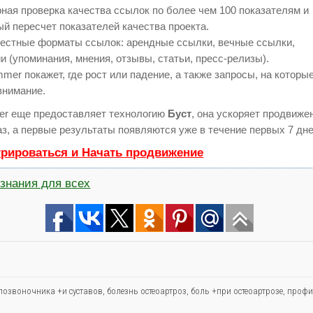
ная проверка качества ссылок по более чем 100 показателям и
й пересчет показателей качества проекта.
естные форматы ссылок: арендные ссылки, вечные ссылки,
и (упоминания, мнения, отзывы, статьи, пресс-релизы).
er покажет, где рост или падение, а также запросы, на которы
внимание.
r еще предоставляет технологию
Буст
, она ускоряет продвиже
аз, а первые результаты появляются уже в течение первых 7 дне
трироваться и Начать продвижение
знания для всех
позвоночника +и суставов
,
болезнь остеоартроз
,
боль +при остеоартрозе
,
профи