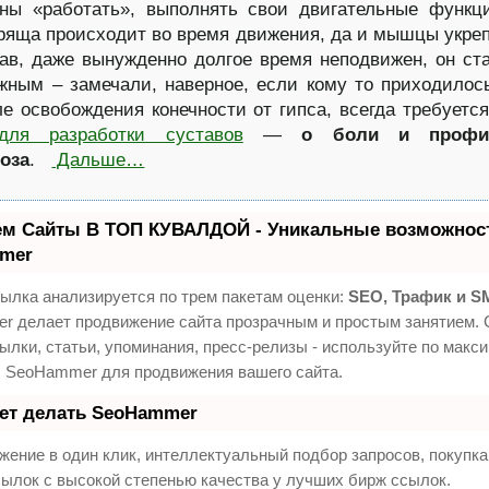
ны «работать», выполнять свои двигательные функц
ряща происходит во время движения, да и мышцы укре
ав, даже вынужденно долгое время неподвижен, он ст
жным – замечали, наверное, если кому то приходилос
ле освобождения конечности от гипса, всегда требуетс
для разработки суставов
—
о боли и профил
оза
.
Дальше…
ем Сайты В ТОП КУВАЛДОЙ - Уникальные возможност
mer
ылка анализируется по трем пакетам оценки:
SEO, Трафик и S
 делает продвижение сайта прозрачным и простым занятием. 
ылки, статьи, упоминания, пресс-релизы - используйте по макс
 SeoHammer для продвижения вашего сайта.
еет делать SeoHammer
ение в один клик, интеллектуальный подбор запросов, покупк
ылок с высокой степенью качества у лучших бирж ссылок.