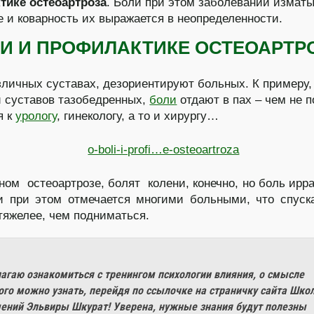
тике остеоартроза
.
Боли при этом заболевании изма
е и коварность их выражается в неопределенности.
ЛИ И ПРОФИЛАКТИКЕ ОСТЕОАРТР
зличных суставах, дезориентируют больных. К примеру,
 суставов тазобедренных,
боли
отдают в пах – чем не 
я к
урологу
, гинекологу, а то и хирургу…
ном остеоартрозе, болят колени, конечно, но боль ирр
и при этом отмечается многими больными, что спуск
тяжелее, чем подниматься.
агаю ознакомиться с тренингом психологии влияния, о смысле
ого можно узнать, перейдя по ссылочке на страничку сайта Шко
ений Эльвиры Шкурат! Уверена, нужные знания будут полезны