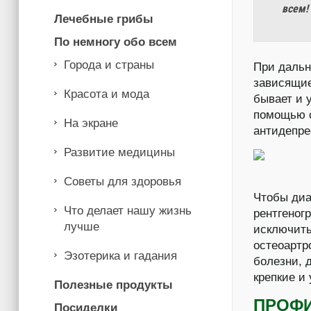
всем!
Лечебные грибы
По немногу обо всем
Города и страны
При даль
зависящие
Красота и мода
бывает и 
помощью с
На экране
антидепр
Развитие медицины
Советы для здоровья
Чтобы ди
Что делает нашу жизнь
рентгеног
лучше
исключить
остеоартр
Эзотерика и гадания
болезни, 
крепкие и
Полезные продукты
ПРОФИ
Посиделки