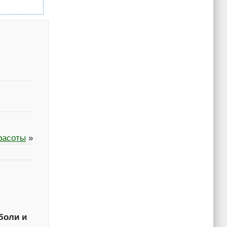
расоты
»
боли и