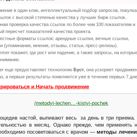
ение в один клик, интеллектуальный подбор запросов, покупк
ылок с высокой степенью качества у лучших бирж ссылок.
ная проверка качества ссылок по более чем 100 показателям и
й пересчет показателей качества проекта.
естные форматы ссылок: арендные ссылки, вечные ссылки,
и (упоминания, мнения, отзывы, статьи, пресс-релизы).
er покажет, где рост или падение, а также запросы, на которы
внимание.
r еще предоставляет технологию
Буст
, она ускоряет продвиже
аз, а первые результаты появляются уже в течение первых 7 дне
трироваться и Начать продвижение
роцедив настой, выпивают весь за день в три приема.
ельностью в месяц. Однако прежде, чем применять 
еобходимо посоветоваться с врачом —
методы лечени