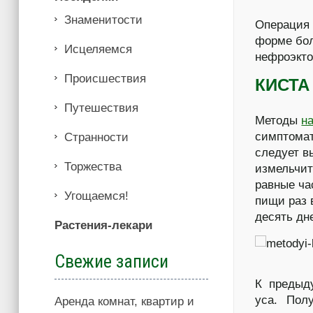
Знаменитости
Операция 
форме бол
Иcцеляемся
нефроэкто
Происшествия
КИСТА
Путешествия
Методы
н
симптомат
Странности
следует в
Торжества
измельчит
равные ча
Угощаемся!
пищи раз 
десять дн
Растения-лекари
Свежие записи
К предыд
уса. Пол
Аренда комнат, квартир и