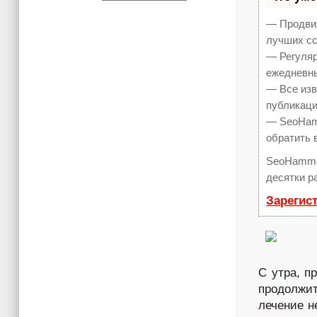
— Продвиж
лучших сс
— Регуляр
ежедневны
— Все изв
публикаци
— SeoHamm
обратить 
SeoHamme
десятки р
Зарегис
С утра, п
продолжит
лечение н