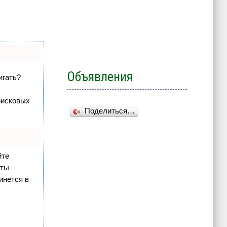
Объявления
игать?
оисковых
Поделиться…
йте
аты
инется в