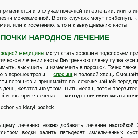
применяется и в случае почечной гипертензии, или кли
езни мочекаменной. В этих случаях могут прибегнуть к
мии, или к иссечению, а то и к вылущиванию кисты.
 ПОЧКИ НАРОДНОЕ ЛЕЧЕНИЕ
ародной медицины
могут стать хорошим подспорьем пр
ическом лечении кисты.Внутреннюю пленку пупка кури
ымыть, высушить и измельчить в порошок. Точно также
е в порошок травы —
спорыш
и полевой хвощ. Смешай
сти порошков и принимайте по ложечке чайной перед 
в день, желательно утром. Пить месяц, потом прервитес
ей и повторите лечение —
методы лечения кисты поч
ущему лечению можно добавить лечение настойкой З
улитром водки залить пятьдесят измельченных суст