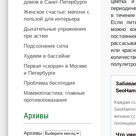
цветка и
домов в Санкт-Петербурге
периодиче
Женское счастье: мелочи с
в течение
пользой для интерьера
Если пит
Дыхательные упражнения
можно ко
при астме
постоян
рассасыва
Подсознание сила
или красн
Худеем в бассейне
количест
полулитро
Первая «скорая» в Москве
и Петербурге
Проблема бесплодия
Забива
SeoHam
Маммопластика: главные
противопоказания
Каждая сс
SeoHammer
Архивы
вечные сс
потенциал
Архивы
Что ум