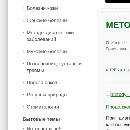
Болезни кожи
Женские болезни
МЕТО
Методы диагностики
заболеваний
28 сентябр
Просмотров: 
Мужские болезни
Позвоночник, суставы и
«
Об алло
травмы
Польза соков
Ресурсы природы
Стоматология
Продолже
При диаг
Бытовые темы
каковы
м
Интернет и веб-