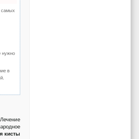
а самых
е нужно
ние в
й.
 Лечение
народное
я кисты