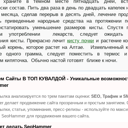
 храните в темном месте пятнадцать дней, вст
ски состав. Пить два раза в день по двадцать капелек 
 месяца, сделав перерыв в десять дней, лечение про
ь приведенные народные средства на протяжении по
нстатировать уменьшение размеров кисты. Спустя г
ном употреблении лекарств, следует ожидать 
ния кисты. Прекрасно лечит
кисту почки
и растение ко
ый корень, которое растет на Алтае. Измельченный к
ве одного грамма, следует поместить в термос и
м кипяточка. Обычно настой готовят ближе к ночи.
ем Сайты В ТОП КУВАЛДОЙ - Уникальные возможност
mer
ылка анализируется по трем пакетам оценки:
SEO, Трафик и S
 делает продвижение сайта прозрачным и простым занятием. 
ылки, статьи, упоминания, пресс-релизы - используйте по макс
 SeoHammer для продвижения вашего сайта.
еет делать SeoHammer