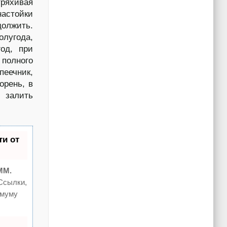
ряхивая
настойки
должить.
лугода,
од, при
полного
пеечник,
орень, в
 залить
и от
MM.
Ссылки,
имуму