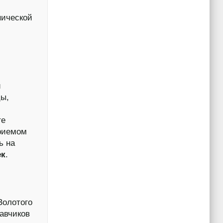
нической
и
цы,
те
приемом
ь на
ек
.
олотого
авчиков