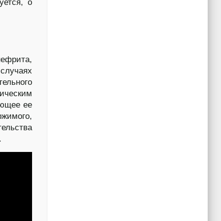
уется, о
ефрита,
 случаях
тельного
ическим
ующее ее
ржимого,
тельства
.