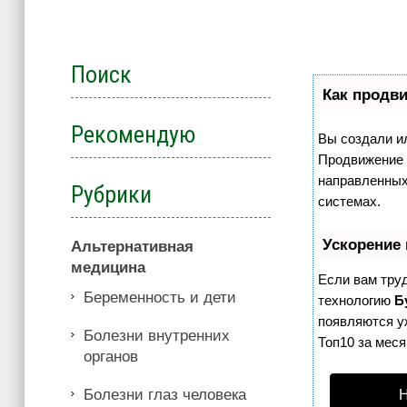
Поиск
Как продви
Рекомендую
Вы создали ил
Продвижение с
направленных
Рубрики
системах.
Ускорение
Альтернативная
медицина
Если вам тру
Беременность и дети
технологию
Б
появляются уж
Болезни внутренних
Топ10 за меся
органов
Болезни глаз человека
Н