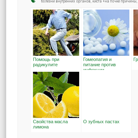
болезни внутренних органов
,
киста +на почке причины
Помощь при
Гомеопатия и
Г
радикулите
питание против
инфекции
Свойства масла
О зубных пастах
лимона