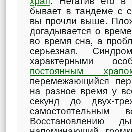
храп
. Негатив его в
бывает в тандеме с с
вы прочли выше. Плох
догадывается о врем
во время сна, а проб
серьезная. Синдро
характерными осо
постоянным храпо
перемежающийся пер
на разное время у вс
секунд до двух-тр
самостоятельным в
Восстановлению ды
напоминающий громк