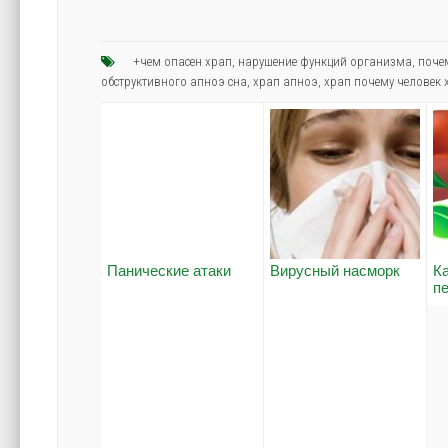
+чем опасен храп
,
нарушение функций организма
,
поче
обструктивного апноэ сна
,
храп апноэ
,
храп почему человек 
Панические атаки
Вирусный насморк
К
п