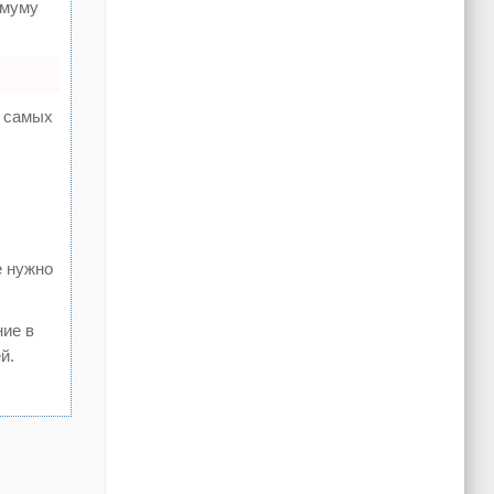
имуму
а самых
е нужно
ние в
й.