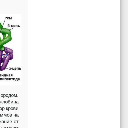
лородом,
оглобина
ор крови
аммов на
жание от