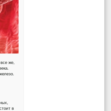
 все же,
века.
железо.
ных,
стоит в