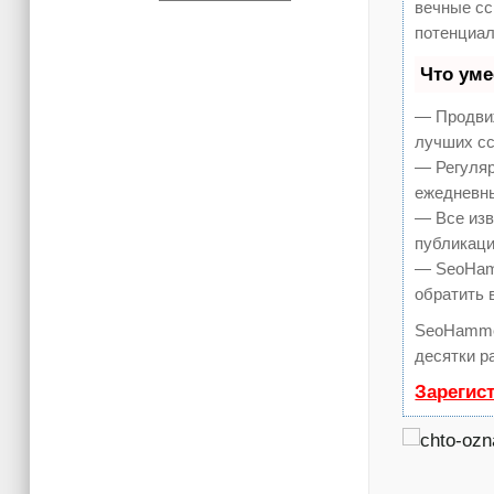
вечные сс
потенциал
Что ум
— Продвиж
лучших сс
— Регуляр
ежедневны
— Все изв
публикаци
— SeoHamm
обратить 
SeoHamme
десятки р
Зарегис