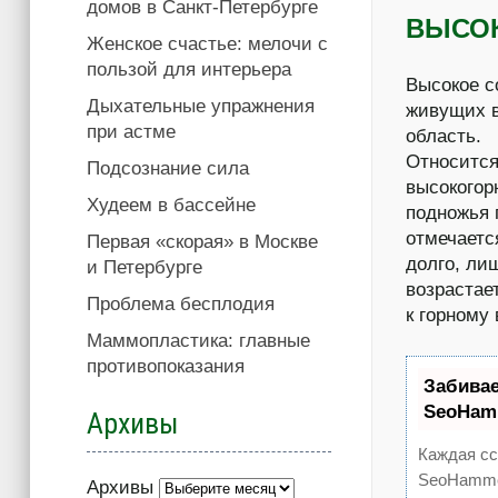
домов в Санкт-Петербурге
ВЫСОК
Женское счастье: мелочи с
пользой для интерьера
Высокое с
Дыхательные упражнения
живущих в
при астме
область.
Относится
Подсознание сила
высокогор
Худеем в бассейне
подножья 
отмечаетс
Первая «скорая» в Москве
долго, ли
и Петербурге
возрастае
Проблема бесплодия
к горному 
Маммопластика: главные
противопоказания
Забива
SeoHam
Архивы
Каждая сс
SeoHammer
Архивы