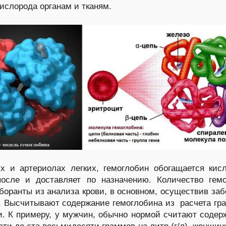
кислорода органам и тканям.
х и артериолах легких, гемоглобин обогащается кис
после и доставляет по назначению. Количество гем
боранты из анализа крови, в основном, осуществив заб
. Высчитывают содержание гемоглобина из расчета гр
и. К примеру, у мужчин, обычно нормой считают содер