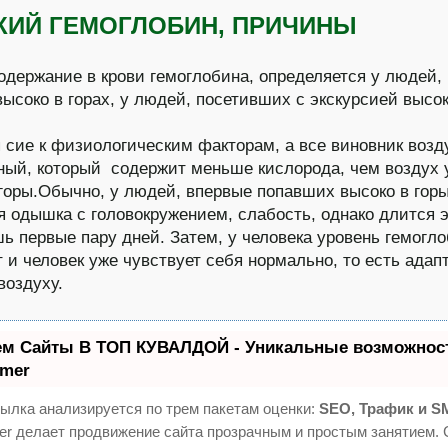
ИЙ ГЕМОГЛОБИН, ПРИЧИНЫ
одержание в крови гемоглобина, определяется у людей,
ысоко в горах, у людей, посетивших с экскурсией высо
 сие к физиологическим факторам, а все виновник возд
ный, который содержит меньше кислорода, чем воздух 
горы.Обычно, у людей, впервые попавших высоко в горы
я одышка с головокружением, слабость, однако длится э
шь первые пару дней. Затем, у человека уровень гемогл
т и человек уже чувствует себя нормально, то есть адап
воздуху.
ем Сайты В ТОП КУВАЛДОЙ - Уникальные возможност
mer
ылка анализируется по трем пакетам оценки:
SEO, Трафик и S
 делает продвижение сайта прозрачным и простым занятием. 