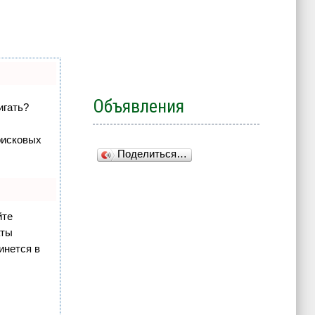
Объявления
игать?
оисковых
Поделиться…
йте
аты
инется в