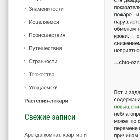
ста двадц
показател
Знаменитости
пожаре и
нарушаетс
Иcцеляемся
обменом н
Происшествия
крови, о
снижение
Путешествия
неприятно
Странности
Торжества
Угощаемся!
Вот и зад
содержани
Растения-лекари
повышени
неблагопр
Свежие записи
может по 
перемене 
Аренда комнат, квартир и
причинам 