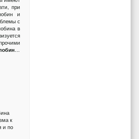
ны имеют
ати, при
глобин и
облемы с
лобина в
изуется
прочими
глобин
…
бина
зма к
 и по