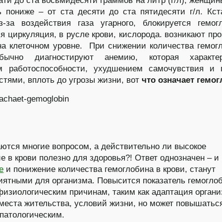
ати до ста восьмидесяти граммов на литр (г/л), женщи
ь пониже – от ста десяти до ста пятидесяти г/л. Кст
з-за воздействия газа угарного, блокируется гемо
я циркуляция, в русле крови, кислорода. возникают пр
а клеточном уровне. При снижении количества гемог
бычно диагностируют анемию, которая характер
м работоспособности, ухудшением самочувствия и 
стями, вплоть до угрозы жизни, вот
что означает гемо
аются многие вопросом, а действительно ли высокое
е в крови полезно для здоровья?! Ответ однозначен – и
е
и понижение количества гемоглобина в крови, станут
иятными для организма. Повысится показатель гемогло
физиологическим причинам, таким как адаптация органи
места жительства, условий жизни, но может повышаться
патологическим.