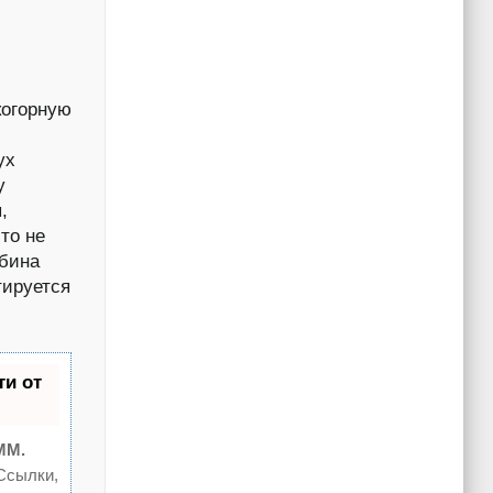
когорную
ух
у
,
то не
обина
тируется
и от
MM.
Ссылки,