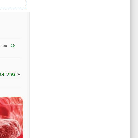
анов
ля глаз
»