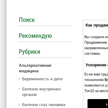
Поиск
Как продви
Рекомендую
Вы создали ил
Продвижение с
направленных
Рубрики
системах.
Ускорение
Альтернативная
медицина
Если вам тру
Беременность и дети
технологию
Б
появляются уж
Болезни внутренних
Топ10 за меся
органов
Болезни глаз человека
Н