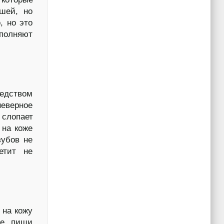
шей, но
, но это
ыполняют
дством
неверное
 слопает
 на коже
зубов не
етит не
 на кожу
ие пищи