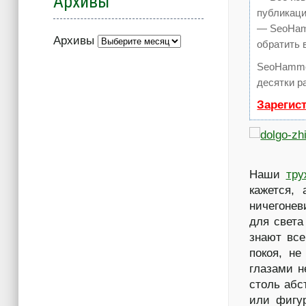
Архивы
публикаци
— SeoHamm
Архивы
обратить 
SeoHamme
десятки р
Зарегис
Наши
тру
кажется,
ничегонев
для света
знают все
покоя, не
глазами н
столь абс
или фигур