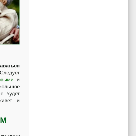
аваться
Следует
овыми
и
 большое
ше будет
живет и
ЫМ
 которые