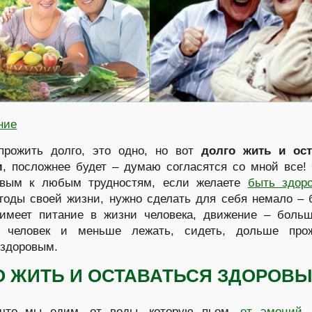
ние
 прожить долго, это одно, но вот
долго жить и ост
м
, посложнее будет – думаю согласятся со мной все!
овым к любым трудностям, если желаете
быть здор
годы своей жизни, нужно сделать для себя немало –
 имеет питание в жизни человека, движение – боль
я человек и меньше лежать, сидеть, дольше про
 здоровым.
О ЖИТЬ И ОСТАВАТЬСЯ ЗДОРОВ
 что мы едим, от воды, которую пьем,
от эмоций
,