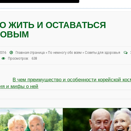
О ЖИТЬ И ОСТАВАТЬСЯ
РОВЫМ
я 2016
Главная страница
»
По немногу обо всем
»
Советы для здоровья
Просмотров: 638
В чем преимущество и особенности корейской кос
ия и мифы о ней