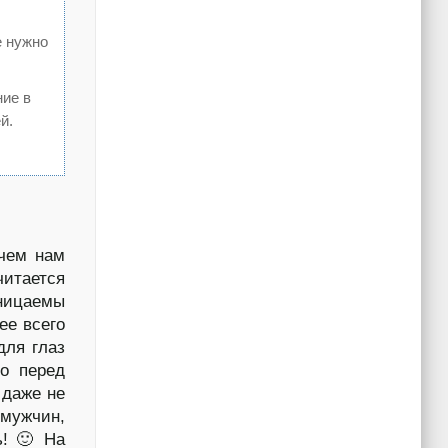
е нужно
ние в
й.
чем нам
итается
оницаемы
ее всего
для глаз
но перед
 даже не
 мужчин,
ь! 🙂 На