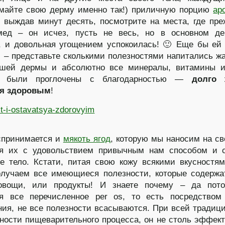
имайте свою дерму именно так!) приличную порцию
ар
 выждав минут десять, посмотрите на места, где пр
мед – он исчез, пусть не весь, но в основном де
, и довольная угощением успокоилась! 🙂 Еще бы ей
 – представьте сколькими полезностями напитались 
ашей дермы и абсолютно все минералы, витамины и
ти были проглочены с благодарностью —
долго 
ся здоровым
!
спринимается и
мякоть ягод
, которую мы наносим на св
яя их с удовольствием привычным нам способом и с
е тело. Кстати, питая свою кожу всякими вкусностя
лучаем все имеющиеся полезности, которые содержа
овощи, или продукты! И знаете почему – да пото
яя все перечисленное per os, то есть посредством
ия, не все полезности всасываются. При всей традиц
ности пищеварительного процесса, он не столь эффек