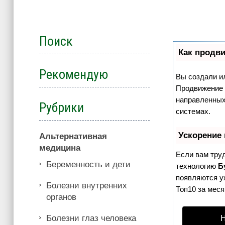
Поиск
Как продви
Рекомендую
Вы создали ил
Продвижение с
направленных
Рубрики
системах.
Ускорение
Альтернативная
медицина
Если вам тру
Беременность и дети
технологию
Б
появляются уж
Болезни внутренних
Топ10 за меся
органов
Болезни глаз человека
Н