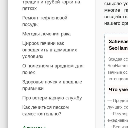
трещин и грубой корки на
смысле ус
пятках
многие п
воздейст
Ремонт тефлоновой
нашего о
посуды
Методы лечения рака
Забива
Цирроз печени как
SeoHam
определить в домашних
условиях
Каждая сс
О полезном и вредном для
SeoHammer
почек
вечные сс
потенциал
Здоровье почек и вредные
привычки
Что ум
Про ветеринарную службу
— Продвиж
Как лечиться песком
лучших сс
самостоятельно?
— Регуляр
ежедневны
— Все изв