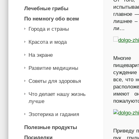
испытыва
Лечебные грибы
главное —
По немногу обо всем
лишнее – 
ли…
Города и страны
Красота и мода
На экране
Многие 
пищевари
Развитие медицины
суждение
все, что 
Советы для здоровья
располож
имеют он
Что делает нашу жизнь
пожалуют
лучше
Эзотерика и гадания
Полезные продукты
Приведу п
Посиделки
рук, гру