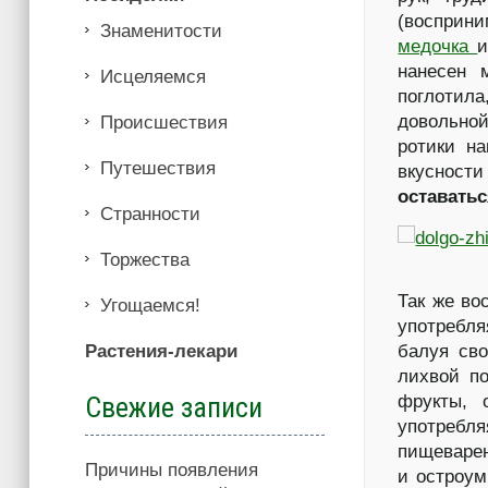
(восприн
Знаменитости
медочка
и
нанесен 
Иcцеляемся
поглотила
довольной
Происшествия
ротики н
Путешествия
вкуснос
оставать
Странности
Торжества
Так же во
Угощаемся!
употребл
Растения-лекари
балуя сво
лихвой по
Свежие записи
фрукты, 
употребл
пищеварен
Причины появления
и остроум