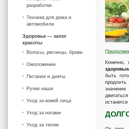
разработки
Техника для дома и
автомобили
Здоровье — залог
красоты
Продолже
Волосы, ресницы, брови
Конечно,
Омоложение
здоровы
быть гот
Питание и диеты
продлить 
Ручки наши
значение
двигатьс
Уход за кожей лица
останется
ДОЛГ
Уход за ногами
Уход за телом
От того,