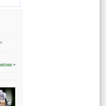
34
метики
»