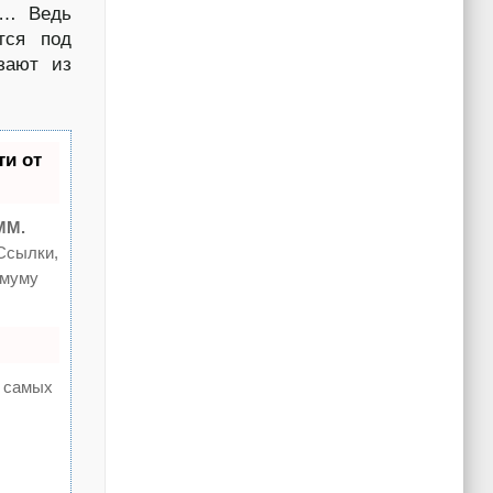
ть… Ведь
тся под
зают из
и от
MM.
Ссылки,
имуму
а самых