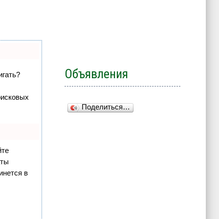
Объявления
игать?
оисковых
Поделиться…
йте
аты
инется в