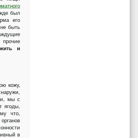
оматного
ежде был
рма его
 не быть
жаждущие
 прочие
жить и
ою кожу,
наружи,
ми, мы с
т ягоды,
му что,
 органов
ионности
тивный в