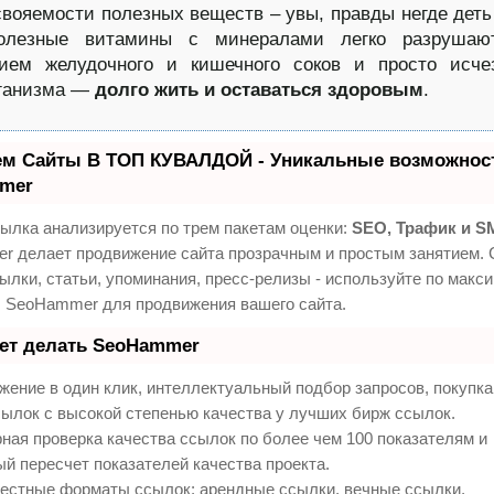
вояемости полезных веществ – увы, правды негде де
олезные витамины с минералами легко разрушаю
вием желудочного и кишечного соков и просто исче
рганизма —
долго жить и оставаться здоровым
.
ем Сайты В ТОП КУВАЛДОЙ - Уникальные возможност
mer
ылка анализируется по трем пакетам оценки:
SEO, Трафик и S
 делает продвижение сайта прозрачным и простым занятием. 
ылки, статьи, упоминания, пресс-релизы - используйте по макс
 SeoHammer для продвижения вашего сайта.
еет делать SeoHammer
ение в один клик, интеллектуальный подбор запросов, покупк
ылок с высокой степенью качества у лучших бирж ссылок.
ная проверка качества ссылок по более чем 100 показателям и
й пересчет показателей качества проекта.
естные форматы ссылок: арендные ссылки, вечные ссылки,