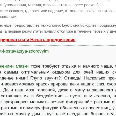
и (упоминания, мнения, отзывы, статьи, пресс-релизы).
er покажет, где рост или падение, а также запросы, на которы
внимание.
r еще предоставляет технологию
Буст
, она ускоряет продвиже
аз, а первые результаты появляются уже в течение первых 7 дне
трироваться и Начать продвижение
женики глазки
тоже требуют отдыха и намного чаще, 
 а самым оптимальным отдыхом для очей наших сч
иденье ними! Глупо звучит?! Отнюдь! Насколько пр
 и всевозможных красок природы веки наших глаз, скор
. Да и наш мозг головной, даже в минуты желанного 
 оставляет их в бездействии – пусть и мысленно, 
е прекращают мелькать всякие фигурки абстрактные и
трактные, к примеру фигурки обнаженных прелестниц, у
истых мачо у дам – пусть не всегда, но бывает вед