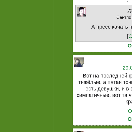
Л
Сентябр
А пресс качать 
[
О
О
29.
Вот на последней ф
тяжёлые, а пятая точ
есть девушки, и в
симпатичные, вот та 
кр
[
О
О