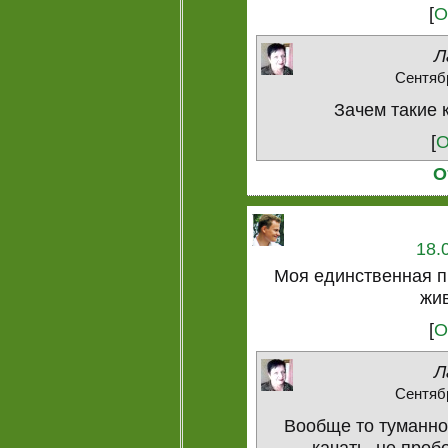
[
О
Л
Сентябр
Зачем такие к
[
О
О
18.
Моя единственная п
жив
[
О
Л
Сентябр
Вообще то туманно, 
качать, не проб