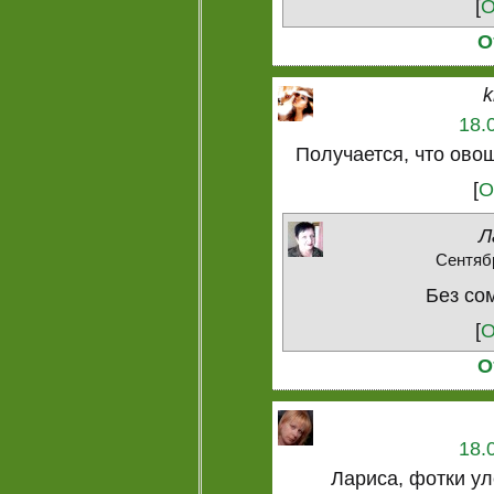
[
О
О
k
18.
Получается, что ово
[
О
Л
Сентябр
Без сом
[
О
О
18.
Лариса, фотки ул