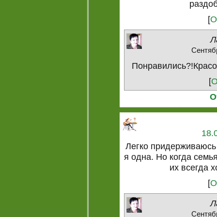
раздоб
[
О
Л
Сентябр
Понравились?!Красот
[
О
О
18.
Легко придерживаюсь 
я одна. Но когда семь
их всегда х
[
О
Л
Сентябр