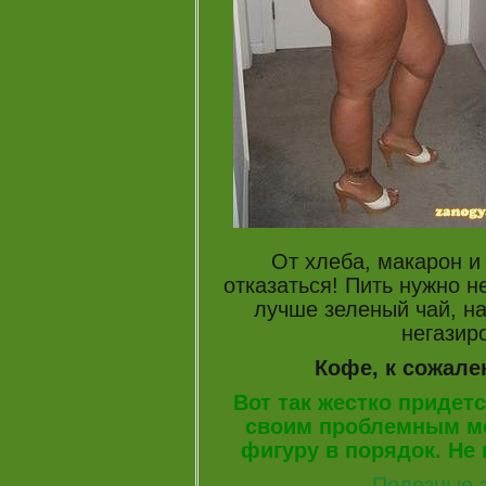
От хлеба, макарон и к
отказаться! Пить нужно н
лучше зеленый чай, н
негазир
Кофе, к сожале
Вот так жестко придет
своим проблемным ме
фигуру в порядок. Не 
Полезные з