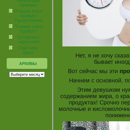
оживающей
природы
Поедим, и все
пройдет!
Продолжение
Поедим, и все
пройдет!
Осторожно,
наркотики!
Сам себе
врач!
Нет, я не хочу сказат
бывает иногд
АРХИВЫ
Вот сейчас мы эти
пр
Начнем с основной, п
Этим девушкам нужно
содержанием жира, о кр
продуктах! Срочно пер
молочные и кисломолочны
понижен