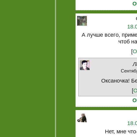
О
18.
А лучше всего, приме
чтоб н
[
О
Л
Сентябр
Оксаночка! Бе
[
О
О
18.
Нет, мне что