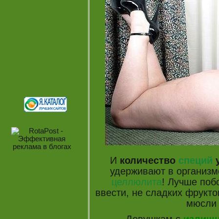
И
количество
специй
у
удерживают в организме
целлюлита
! Лучше поб
ввести, не сладких фрукто
мюсли 
Девушкам с
излишн