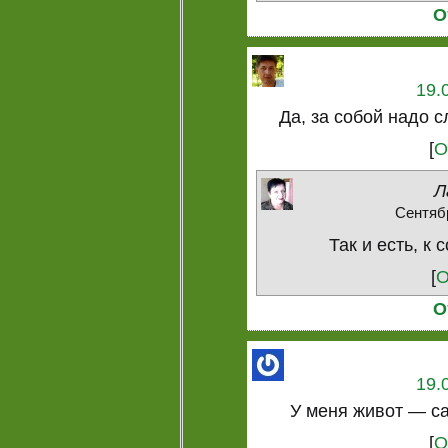
О
19.
Да, за собой надо с
[
О
Л
Сентябр
Так и есть, к 
[
О
О
19.
У меня живот — с
[
О