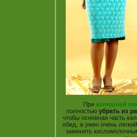
При
излишней пол
полностью
убрать из р
чтобы основная часть кал
обед, а ужен очень легк
заменить кисломолочным