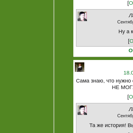
[
О
Л
Сентябр
Ну а 
[
О
О
18.
Сама знаю, что нужно 
НЕ МОГ
[
О
Л
Сентябр
Та же история! Вы