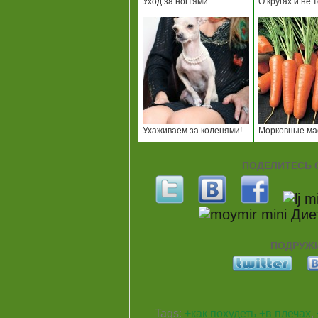
Уход за ногтями.
О кругах и не т
Ухаживаем за коленями!
Морковные ма
ПОДЕЛИТЕСЬ С
ПОДРУЖИ
Tags:
+как похудеть +в плечах
,