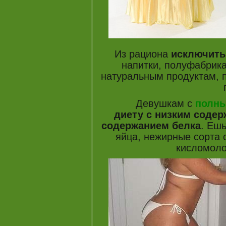
Из рациона
исключить
напитки, полуфабрика
натуральным продуктам, п
Девушкам с
полны
диету с низким содер
содержанием белка
. Еш
яйца, нежирные сорта 
кисломоло