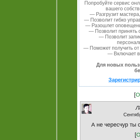
Попробуйте сервис онла
вашего собств
— Разгрузит мастера
— Позволит гибко управ
— Разошлет оповещения
— Позволит принять о
— Позволит запи
персонал
— Поможет получить от 
— Включает в
Для новых польз
бе
Зарегистрир
[
О
Л
Сентябр
А не чересчур ты с
[
О