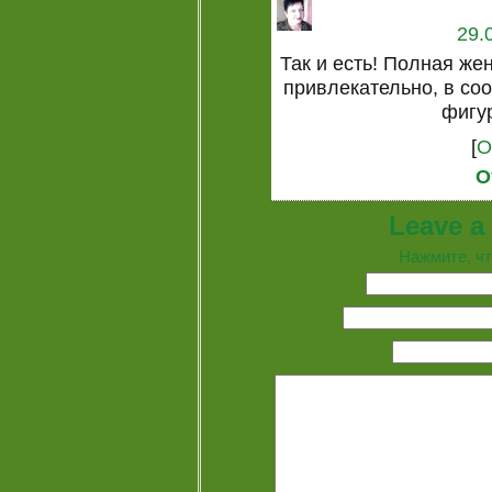
29.
Так и есть! Полная ж
привлекательно, в со
фигу
[
О
О
Leave a
Нажмите, чт