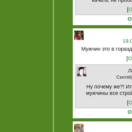
[
О
О
19.
Мужчин это в гораз
[
О
Л
Сентябр
Ну почему же?! Ил
мужчины все строй
[
О
О