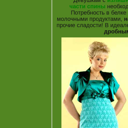
части спины
необход
Потребность в белке
молочными продуктами,
н
прочие сладости! В идеал
дробным