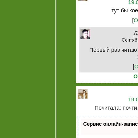
19.
тут бы кое
[
О
Л
Сентябр
Первый раз читаю 
[
О
О
19.
Почитала: почти в
Сервис онлайн-запис