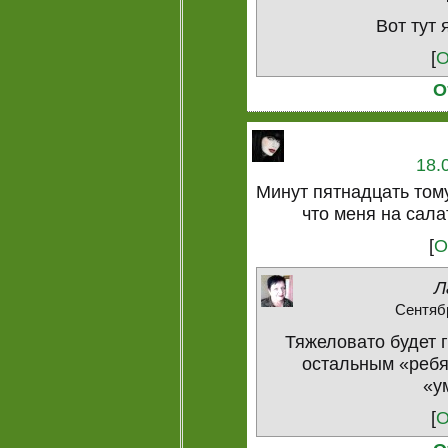
Вот тут 
[
О
О
18.
Минут пятнадцать том
что меня на сала
[
О
Л
Сентябр
Тяжеловато будет г
остальным «ребя
«у
[
О