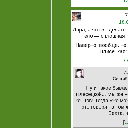
О
m
18.
Лара, а что же делать
тело — сплошная п
Наверно, вообще, не 
Плисецкая:
[
О
Л
Сентябр
Ну и такое бывае
Плесецкой... Мы же н
концов! Тогда уже мо
это говоря на том 
Беата, н
[
О