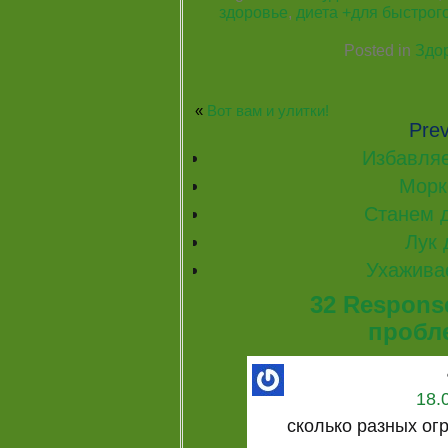
здоровье
,
диета +для быстрого
Posted in
Здор
«
Вот вам и улитки!
Prev
Избавляе
Морк
Станем 
Лук 
Ухажива
32 Respons
пробл
18.
сколько разных ог