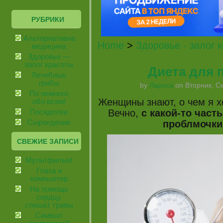
РУБРИКИ
Альтернативная
Home
>
Здоровье - залог 
медицина
Здоровье —
залог красоты
Диета для 
Лечебные
грибы
by
Лариса
on Вторник, Се
По немного
Женщины знают, о чем я хо
обо всем!
Вечно,
с какой-то част
Посиделки
проблмочки
Сыроедение
СВЕЖИЕ ЗАПИСИ
Мультфильм!
Глаза и
компьютер
На помощь
сердцу
спешат травы
Символ