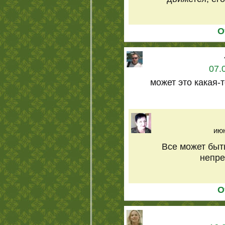
О
07.
может это какая-
июн
Все может быть
непре
О