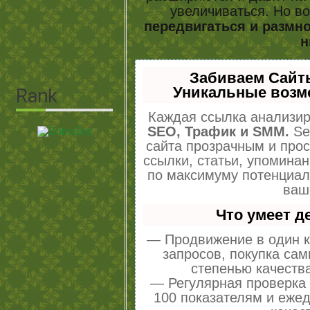
увеличиваться. Но в
передвигаться и размн
н
Забиваем Сайт
Уникальные возм
Каждая ссылка анализир
SEO, Трафик и SMM.
Se
сайта прозрачным и про
ссылки, статьи, упоминан
по максимуму потенциа
ваш
Что умеет 
— Продвижение в один к
запросов, покупка са
степенью качеств
— Регулярная проверка 
100 показателям и еже