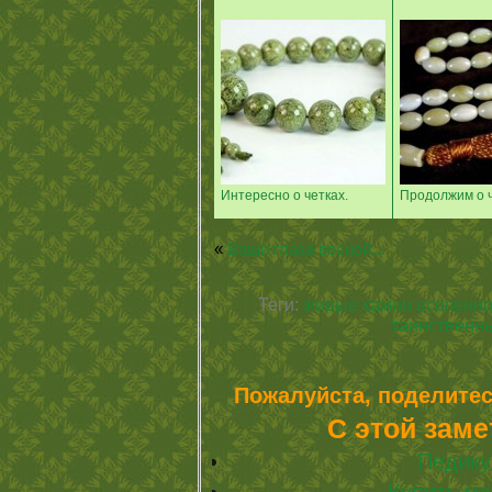
Интересно о четках.
Продолжим о ч
«
Ваши глаза весной...
Теги:
живые камни вселенн
таинственн
Пожалуйста, поделитес
С этой заме
Педику