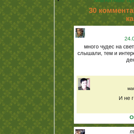
Магнитные бр
30 коммент
ка
24.
много чудес на све
слышали, тем и интер
де
мая
И не 
О
m