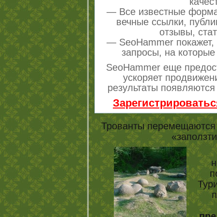
качес
— Все известные форма
вечные ссылки, публи
отзывы, стат
— SeoHammer покажет, г
запросы, на которые
SeoHammer еще предос
ускоряет продвижени
результаты появляются 
Зарегистрироватьс
Трованты перемещаются 
«заползти
н
п
Тури
п
пре