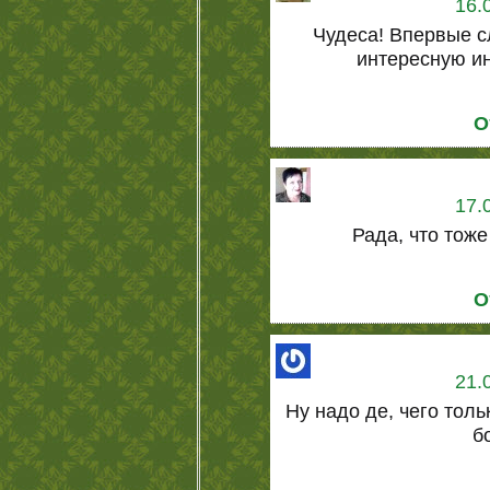
16.
Чудеса! Впервые с
интересную и
О
17.
Рада, что тоже
О
21.
Ну надо де, чего тол
б