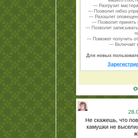
— Разгрузит мастера
— Позволит гибко упра
— Разошлет оповещени
— Позволит принять о
— Позволит записывать
п
— Поможет получить от 
— Включает в
Для новых пользовате
Зарегистри
О
28.
Не скажешь, что по
камушки не высели
ж