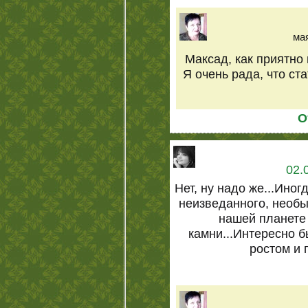
мая
Максад, как приятно 
Я очень рада, что ст
О
02.
Нет, ну надо же...Ино
неизведанного, необы
нашей планете
камни...Интересно 
ростом и