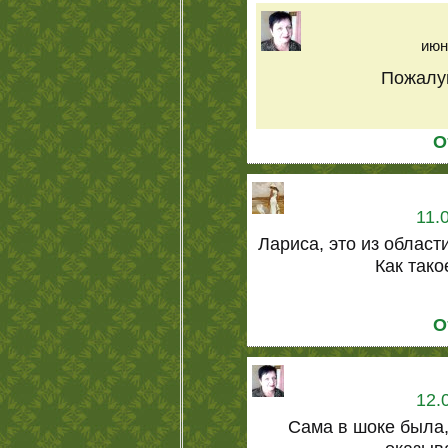
июн
Пожалуй
О
11.
Лариса, это из облас
Как тако
О
12.
Сама в шоке была,