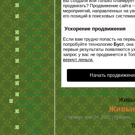
медицина
Вы создали или только планируете 
Беременность
продвигать? Продвижение сайта –
и дети
мероприятий, направленных на у
его позиций в поисковых системах
болезни
внутренних
органов
Ускорение продвижения
болезни кожи
Женские
Если вам трудно попасть на перв
болезни
попробуйте технологию
Буст
, она
первые результаты появляются уж
Мужские
запрос у вас не продвинется в Топ
болезни
вернут деньги.
Позвоночник,
суставы и
травмы
Начать продвижени
Польза соков
Ресурсы
природы
Полезные Знания для Все
Стоматология
Живы
Здоровье —
залог красоты
Живые
Волосы,
ресницы,
| Четверг, мая 24, 2012 | Рубрика
П
брови
Т
Питание и
диеты