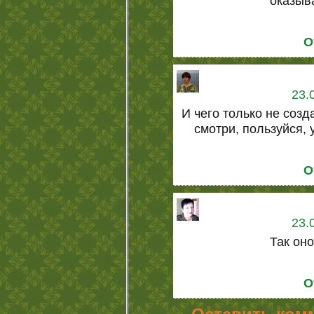
оказыва
О
23.
И чего только не соз
смотри, пользуйся,
О
23.
Так оно
О