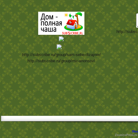
http://subsc
http://subscribe.ru/group/sam-sebe-dizajner/
http://subscribe.ru/group/mir-anonsov/
Пол
ZnaniyaPolza.ru