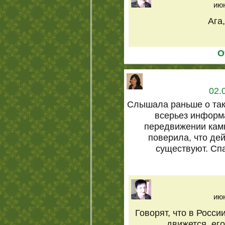
июн
Ага
О
02.
Слышала раньше о так
всерьез информ
передвижении кам
поверила, что де
существуют. Сп
июн
Говорят, что в Росси
движется, ег