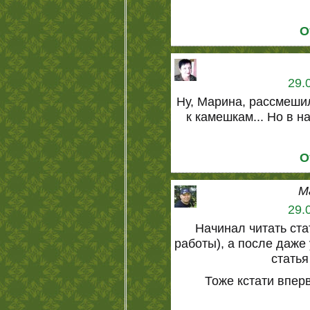
О
29.
Ну, Марина, рассмеши
к камешкам... Но в н
О
М
29.
Начинал читать ст
работы), а после даже
статья
Тоже кстати впер