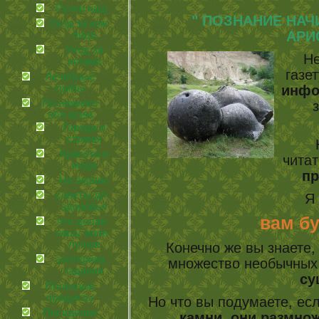
Ручки наши
" ПОЗНАНИЕ НАЧИН
Уход за кожей
АРИ
лица
Уход за
Не
ногами
газе
Лечебные
грибы
инф
По немного
заче
обо всем
Города и
страны
Не
Красота и
читат
мода
пр
На экране
советы для
Я
здоровья
вам буде
что делает
нашу жизнь
лучше
Конечно же вы знаете,
эзотерика и
множество необычных 
гадания
су
Полезные
продукты
Но что вы подумаете, есл
Посиделки
камни
,
они размнож