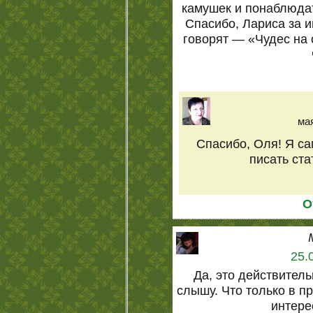
камушек и понаблюдат
Спасибо, Лариса за 
говорят — «Чудес на 
мая
Спасибо, Оля! Я са
писать ста
О
25.
Да, это действитель
слышу. Что только в п
интере