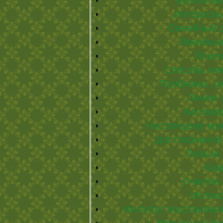
Купить м
Интересны
Семейный о
Лечебные
Психо
Способы очи
Проблемы, р
Зачем 
Бессмер
Настоящему муж
Достопримеча
Польза
Ход
Очистка
Исланд
Институт восстанов