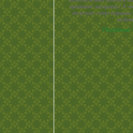
приятно загорать! А л
получат свою порцию 
подво
Полезные 