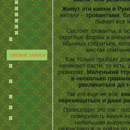
иcцеляемся
Живут эти камни в Ру
Происшествия
жители –
тровантами
. В
Путешествия
бывает все н
странности
Торжества
Состоят трованты, в о
Угощаемся!
округлые формы и внешне
Растения-
обычных собратьев, кот
лекари
местах обитани
СВЕЖИЕ ЗАПИСИ
Как только пройдет дож
начинают расти, то есть,
Маски с
желатином
размерах.
Маленький
ттр
для кожи
в несколько граммо
Продукты,
увеличиться до 
полезные при
варикозе
Так это еще не все,
ка
Лучшие маски
перемещаться и даже р
от морщин
Кодировка
Происходит это так : пос
гипнозом
поверхность камня на
Что бы кровь
небольшая выпуклос
не была
густой
разрастается, а дойдя до