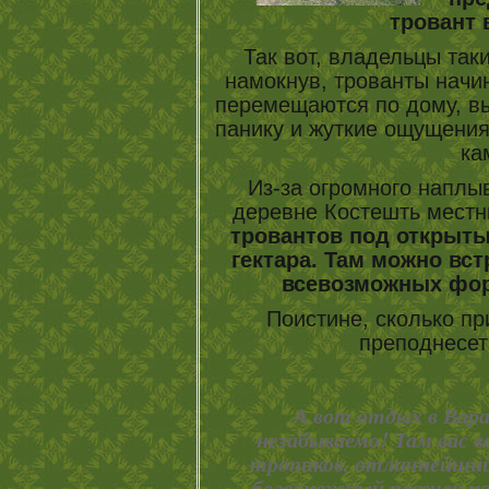
тровант 
Так вот, владельцы так
намокнув, трованты начи
перемещаются по дому, вы
панику и жуткие ощущения
ка
Из-за огромного наплы
деревне Костешть местн
тровантов под открыт
гектара. Там можно вст
всевозможных фор
Поистине, сколько п
преподнесе
А вот отдых в Вара
незабываемо! Там вас 
тропиков, отличнейший 
белоснежный песочек на