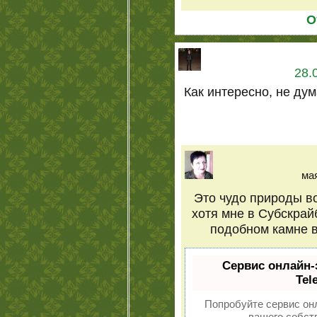
О
28.
Как интересно, не ду
мая
Это чудо природы в
хотя мне в Субскрай
подобном камне в
Сервис онлайн-
Tel
Попробуйте сервис онл
вашего собств