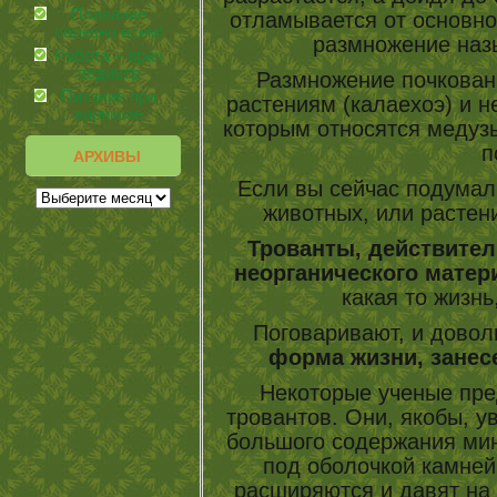
Плавание
отламывается от основног
полезно всем!
размножение наз
Работа – врач
педиатр
Размножение почкован
Питание при
растениям (калаехоэ) и 
варикозе
которым относятся медузы
п
АРХИВЫ
Если вы сейчас подумали
животных, или растени
Трованты, действител
неорганического матер
какая то жизнь
Поговаривают, и довол
форма жизни, занес
Некоторые ученые пре
тровантов. Они, якобы, у
большого содержания ми
под оболочкой камней
расширяются и давят на 