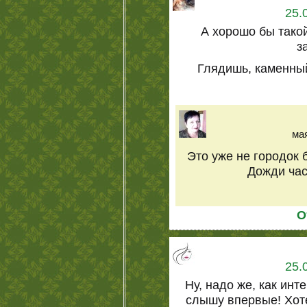
25.
А хорошо бы тако
з
Глядишь, каменны
мая
Это уже не городок 
Дожди час
О
25.
Ну, надо же, как инт
слышу впервые! Хот