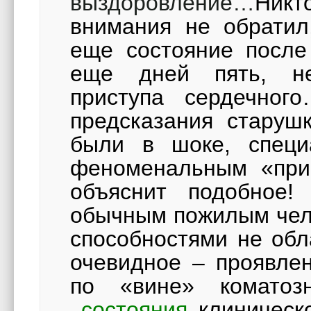
выздоровление…
Никт
внимания не обратил
еще состояние после
еще дней пять, не
приступа сердечно
предсказания старуш
были в шоке, специ
феноменальным «прик
объяснит подобное
обычным пожилым чел
способностями не обл
очевидное – проявле
по «вине» коматозн
состояния
клиническ