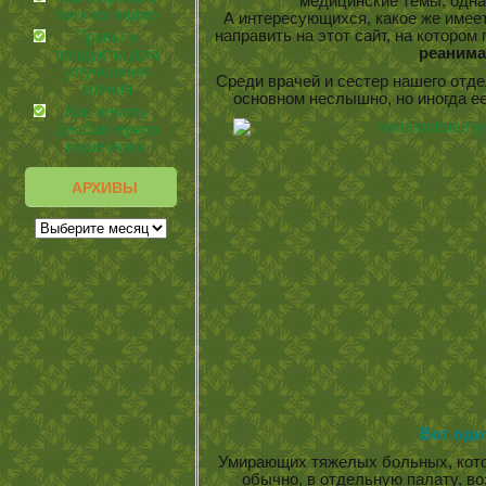
медицинские темы, одна
звук из видео
А интересующихся, какое же имее
направить на этот сайт, на котором 
Травы и
реанима
продукты для
улучшения
Среди врачей и сестер нашего отде
зрения
основном неслышно, но иногда 
Как лечить
дисбактериоз
кишечника
АРХИВЫ
Вот оди
Умирающих тяжелых больных, кото
обычно, в отдельную палату, во