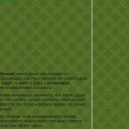
обенная
, некоторым она покажется
отдыхающих сестер и врачей, но сами будни
х видит, я имею в виду сам
процесс
или «оживления» больного…
менем начинаешь понимать, что такое душа
ет это понять только человек, перенесший
ивается, пусть на короткое время, со своей
душой…
гко, многие и не выдерживают и ритма
 приходится испытывать при виде смерти
ерть там гостит часто…