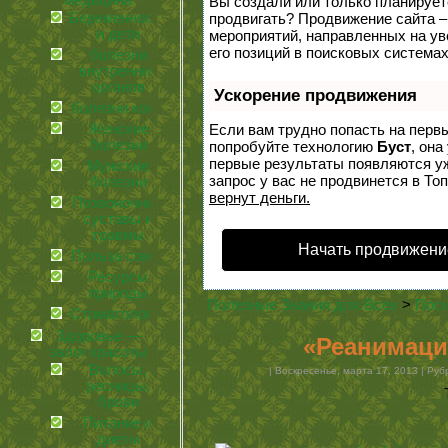
медицина
Вы создали или только планируете 
Беременность
продвигать? Продвижение сайта –
и дети
мероприятий, направленных на у
его позиций в поисковых системах
болезни
внутренних
органов
Ускорение продвижения
болезни кожи
Женские
Если вам трудно попасть на перв
болезни
попробуйте технологию
Буст
, она
первые результаты появляются уж
Мужские
запрос у вас не продвинется в Топ
болезни
вернут деньги.
Позвоночник,
суставы и
травмы
Начать продвижени
Польза соков
Ресурсы
природы
Полезные Знания для Всех
>
Поси
Стоматология
Здоровье —
«Реанимаци
залог красоты
Волосы,
| Воскресенье, марта 17, 2013 | Ру
ресницы,
брови
Питание и
диеты