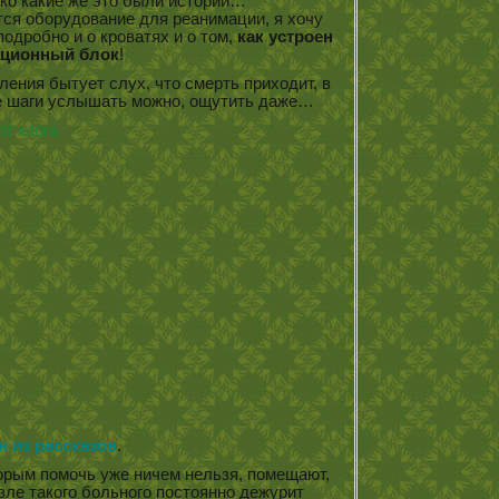
ко какие же это были истории…
тся оборудование для реанимации, я хочу
подробно и о кроватях и о том,
как устроен
ционный блок
!
ления бытует слух, что смерть приходит, в
ее шаги услышать можно, ощутить даже…
н из рассказов
.
рым помочь уже ничем нельзя, помещают,
зле такого больного постоянно дежурит