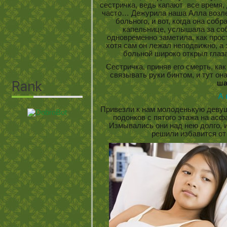
сестричка, ведь капают все время
часто… Дежурила наша Алла возле
больного, и вот, когда она соб
капельнице, услышала за соб
одновременно заметила, как прос
хотя сам он лежал неподвижно, а
больной широко открыл глаз
Сестричка, приняв его смерть, ка
связывать руки бинтом, и тут о
ша
А 
Привезли к нам молоденькую девуш
подонков с пятого этажа на ас
Измывались они над нею долго, и
решили избавится от