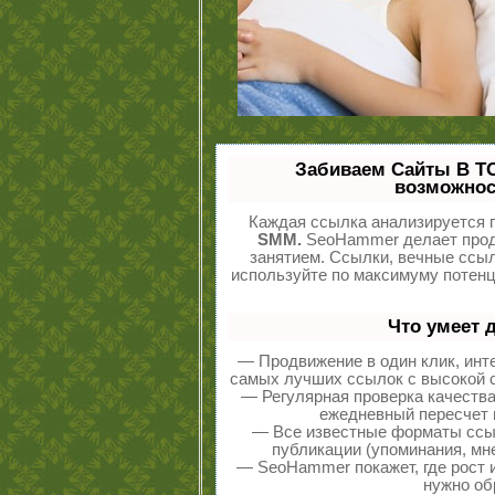
Забиваем Сайты В Т
возможнос
Каждая ссылка анализируется п
SMM.
SeoHammer делает прод
занятием. Ссылки, вечные ссыл
используйте по максимуму потен
Что умеет 
— Продвижение в один клик, инт
самых лучших ссылок с высокой с
— Регулярная проверка качества
ежедневный пересчет п
— Все известные форматы ссыл
публикации (упоминания, мне
— SeoHammer покажет, где рост и
нужно об