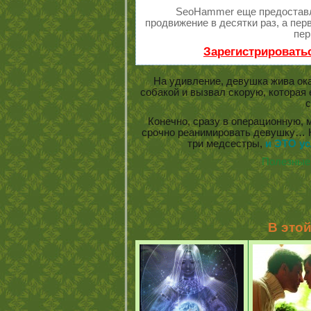
SeoHammer еще предостав
продвижение в десятки раз, а пе
пер
Зарегистрировать
На удивление, девушка жива ока
собакой и вызвал скорую, которая е
Конечно, сразу в операционную, 
срочно реанимировать девушку… Н
три медсестры,
и ЭТО у
Полезные 
В это