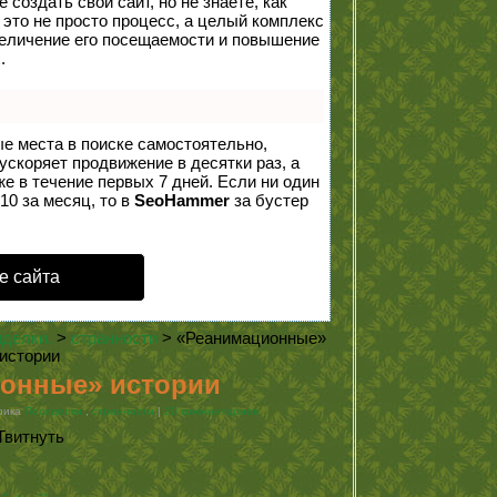
создать свой сайт, но не знаете, как
 это не просто процесс, а целый комплекс
величение его посещаемости и повышение
.
ые места в поиске самостоятельно,
 ускоряет продвижение в десятки раз, а
е в течение первых 7 дней. Если ни один
10 за месяц, то в
SeoHammer
за бустер
е сайта
делки.
>
странности
> «Реанимационные»
истории
онные» истории
брика
Посиделки.
,
странности
|
20 комментариев
Твитнуть