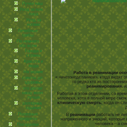
Ручки наши
Уход за кожей
лица
Уход за
ногами
Лечебные
грибы
По немного
обо всем
Города и
страны
Красота и
мода
На экране
Работа в реанимации ос
« ничегонеделанием», когда видят 
советы для
то редко кто из посторонни
здоровья
реанимирования
, 
что делает
нашу жизнь
Работая в этом отделении, со вре
лучше
человека, хотя в полной мере смож
клиническую смерть
, когда он сл
эзотерика и
гадания
Полезные
В
реанимации
работать не ле
продукты
напряженного и эмоций, которые
человека – а см
Посиделки