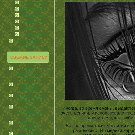
иcцеляемся
Происшествия
Путешествия
странности
Торжества
Угощаемся!
Растения-
лекари
СВЕЖИЕ ЗАПИСИ
Как
избавиться от
перхоти
Закупорка
артерий
Какой лучше
массажер
Травы,
Иногда, во время смены, выдаютс
улучшающие
очень ценили, и использовали «на 
зрение
«двинуться», как люби
Тромбы в
Вот во время таких чаепитий и 
артериях
разговоры… Но медики народ 
Как вырезать