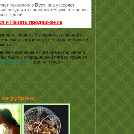
ляет технологию
Буст
, она ускоряет
рвые результаты появляются уже в течение
вых 7 дней.
ся и Начать продвижение
залась, нашел ее старичок, гулявший с
е к нам и доставила, уже на грани жизни и
смерти…
меряем давление – почти на нуле, начали
ас было в операционной пятеро врачей и
слышали все!
Дальше будет…
знания для всех.
й же рубрике