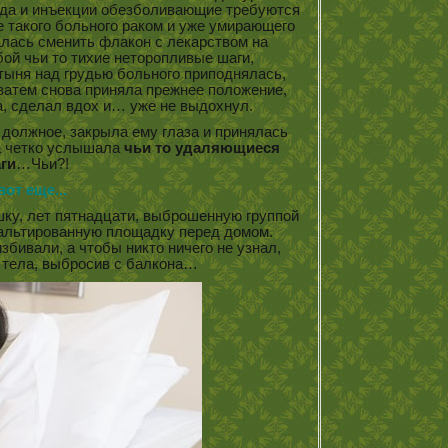
, да и инъекции обезболивающие требуются
 такого больного раком и уже умирающего
ралась сменить флакон с лекарством на
ой чьи то тихие неторопливые шаги,
тыня над грудью больного приподнялась,
 затем снова приняла прежнее положение,
а, сделал вдох и… уже не выдохнул.
к должное, закрыла ему глаза и принялась
на четко услышала
чьи то удаляющиеся
ги
…Чьи?!
вот еще...
ку, лет пятнадцати, выброшенную группой
фальтированную площадку перед домом.
збивали, а чтобы никто ничего не узнал,
 тела, выбросив с балкона…