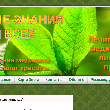
лавная
Карта блога
Контакты
Обо мне
Рекоменд
рвые места?