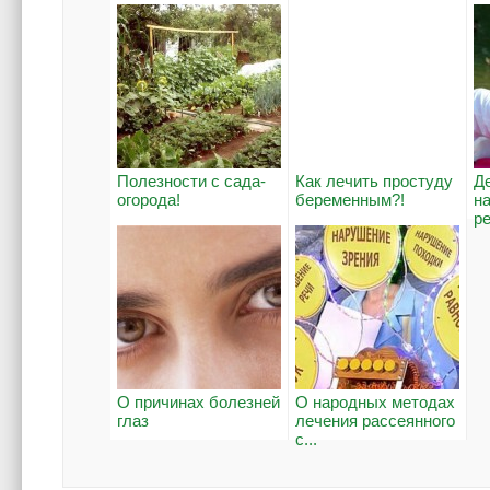
Полезности с сада-
Как лечить простуду
Д
огорода!
беременным?!
н
р
О причинах болезней
О народных методах
глаз
лечения рассеянного
с...