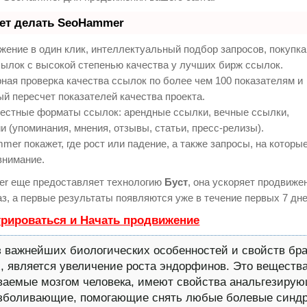
еет делать SeoHammer
ение в один клик, интеллектуальный подбор запросов, покупк
ылок с высокой степенью качества у лучших бирж ссылок.
ная проверка качества ссылок по более чем 100 показателям и
й пересчет показателей качества проекта.
естные форматы ссылок: арендные ссылки, вечные ссылки,
и (упоминания, мнения, отзывы, статьи, пресс-релизы).
er покажет, где рост или падение, а также запросы, на которы
внимание.
r еще предоставляет технологию
Буст
, она ускоряет продвиже
аз, а первые результаты появляются уже в течение первых 7 дне
трироваться и Начать продвижение
з важнейших биологических особенностей и свойств бр
, является увеличение роста эндорфинов. Это вещества
аемые мозгом человека, имеют свойства анальгезирую
езболивающие, помогающие снять любые болевые синд