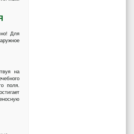
Я
чно! Для
наружное
твуя на
чебного
го поля.
остигает
веносную