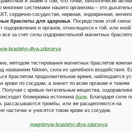
рамотные и знаем о том, что точки, биологически актив
о многими системами нашего организма – это дыхатель
КТ, сердечно-сосудистая, нервная, эндокринная, мочеп
ные браслеты для здоровья
. Посредством этой связи
т оздоровление и органов, относящихся к той, или иной
и все за счет силы оздоровительной магнитных браслето
ано, методом тестирования магнитных браслетов компан
од названием Nikken, сила их целебного воздействия. Е
ься браслетом продолжительное время, наблюдается у
и крови по сосудам, а значит по всем органам и тканям
. Получая с кровью питательные вещества, оздоравлив
роисходит блокировка источника
боли
. Благодаря силе п
о, рассасываются тромбы, или же расщепляются на
е частички и уносятся током крови из сосудов.