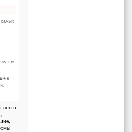
а самых
е нужно
ние в
й.
аслетов
,
щие,
ромы.