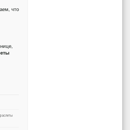
аем, что
ннице,
леты
раслеты