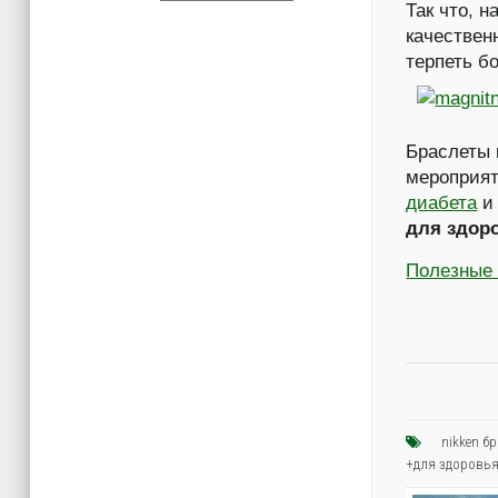
Так что, 
качествен
терпеть б
Браслеты 
мероприят
диабета
и 
для здор
Полезные 
nikken б
+для здоровь