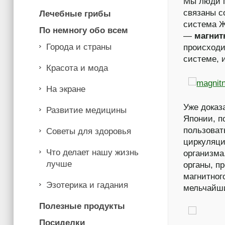
Мы люди г
связаны с
Лечебные грибы
система Ж
По немногу обо всем
—
магнит
Города и страны
происходи
системе, 
Красота и мода
На экране
Уже доказ
Развитие медицины
Японии, п
пользоват
Советы для здоровья
циркуляци
Что делает нашу жизнь
организма
лучше
органы, п
магнитног
Эзотерика и гадания
мельчайши
Полезные продукты
Посиделки