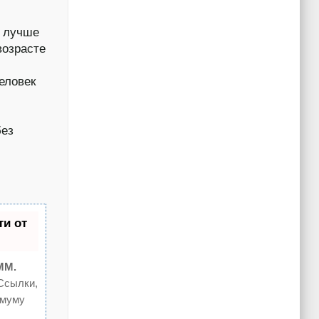
о лучше
возрасте
еловек
без
и от
MM.
Ссылки,
имуму