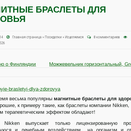
ИТНЫЕ БРАСЛЕТЫ ДЛЯ
РОВЬЯ
2014
Главная страница
»
Посиделки
»
Иcцеляемся
8 комментариев
526
но о Финляндии
Можжевельник горизонтальный, Gr
ремя весьма популярны
магнитные браслеты для здор
рошие, к примеру такие, как браслеты компании Nikken,
м терапевтическим эффектом обладают!
 Nikken выпускает только лицензированную про
уюся и лечебным воздействием на организм и о