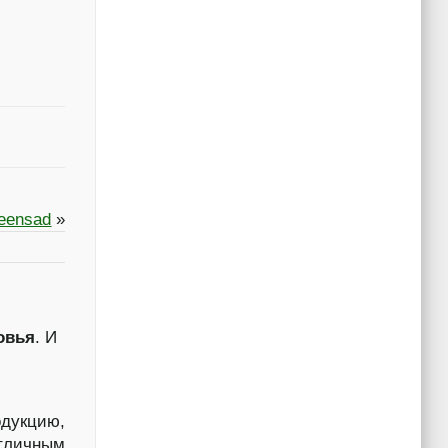
eensad
»
овья
. И
дукцию,
тличным