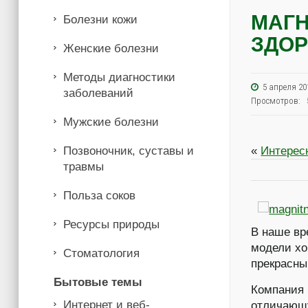
МАГН
Болезни кожи
ЗДО
Женские болезни
Методы диагностики
5 апреля 
заболеваний
Просмотров: 
Мужские болезни
Позвоночник, суставы и
«
Интерес
травмы
Польза соков
Ресурсы природы
В наше в
модели хо
Стоматология
прекрасны
Бытовые темы
Компания
Интернет и веб-
отличающ