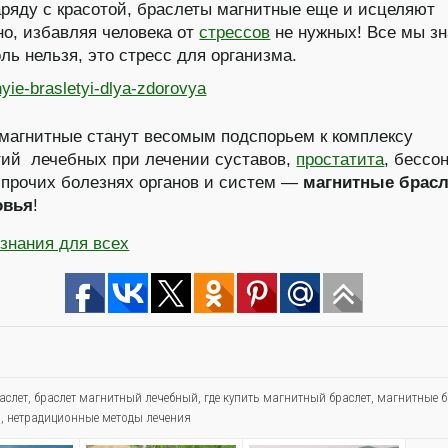
наряду с красотой, браслеты магнитные еще и исцеляют
но, избавляя человека от
стрессов
не нужных! Все мы зн
оль нельзя, это стресс для организма.
магнитные станут весомым подспорьем к комплексу
ий лечебных при лечении суставов,
простатита
, бессо
прочих болезнях органов и систем —
магнитные брас
овья
!
знания для всех
раслет
,
браслет магнитный лечебный
,
где купить магнитный браслет
,
магнитные б
я
,
нетрадиционные методы лечения