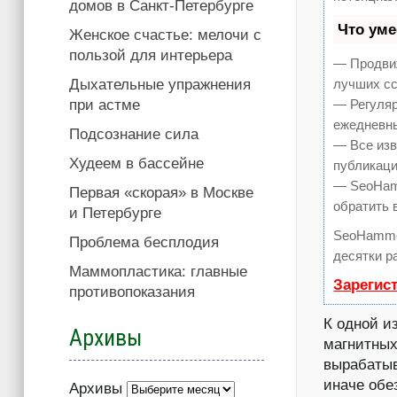
домов в Санкт-Петербурге
Что ум
Женское счастье: мелочи с
пользой для интерьера
— Продвиж
Дыхательные упражнения
лучших сс
при астме
— Регуляр
ежедневны
Подсознание сила
— Все изв
Худеем в бассейне
публикаци
— SeoHamm
Первая «скорая» в Москве
обратить 
и Петербурге
SeoHamme
Проблема бесплодия
десятки р
Маммопластика: главные
Зарегис
противопоказания
К одной и
Архивы
магнитных
вырабатыв
иначе об
Архивы