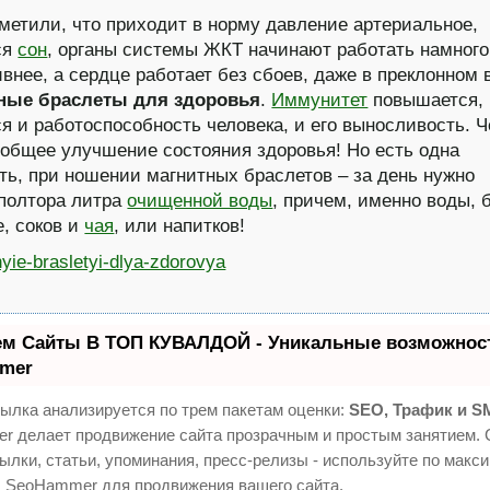
метили, что приходит в норму давление артериальное,
ся
сон
, органы системы ЖКТ начинают работать намног
ивнее, а сердце работает без сбоев, даже в преклонном 
ные браслеты для здоровья
.
Иммунитет
повышается,
я и работоспособность человека, и его выносливость. Ч
 общее улучшение состояния здоровья! Но есть одна
ть, при ношении магнитных браслетов – за день нужно
полтора литра
очищенной воды
, причем, именно воды, 
е, соков и
чая
, или напитков!
ем Сайты В ТОП КУВАЛДОЙ - Уникальные возможност
mer
ылка анализируется по трем пакетам оценки:
SEO, Трафик и S
 делает продвижение сайта прозрачным и простым занятием. 
ылки, статьи, упоминания, пресс-релизы - используйте по макс
 SeoHammer для продвижения вашего сайта.