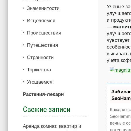
Ученые за
Знаменитости
улучшает
и продукт
Иcцеляемся
—
магнит
Происшествия
улучшаетс
чувствует
Путешествия
особеннос
выпивать 
Странности
учета коф
Торжества
Угощаемся!
Забива
Растения-лекари
SeoHam
Свежие записи
Каждая сс
SeoHammer
вечные сс
Аренда комнат, квартир и
потенциал