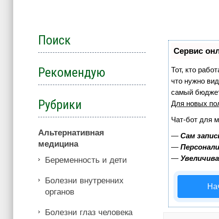
Поиск
Сервис онл
Рекомендую
Тот, кто рабо
что нужно вид
самый бюджет
Рубрики
Для новых по
Чат-бот для 
Альтернативная
—
Сам запис
медицина
—
Персонали
—
Увеличив
Беременность и дети
Болезни внутренних
На
органов
Болезни глаз человека