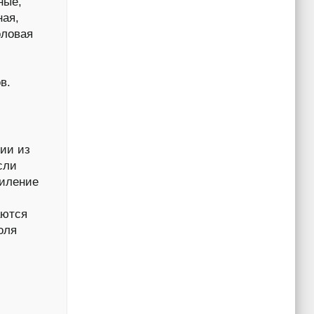
ные,
ная,
оловая
в.
ии из
сли
силение
аются
оля