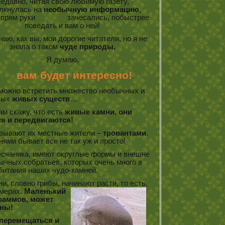
едавно, читая свою любимую газету,
лкнулась на
необычную информацию
,
е прям руки зачесались, побыстрее
поведать и вам о ней!
ю, как вы, мои дорогие читатели, но я не
знала о таком
чуде природы.
Я думаю,
вам будет интересно!
е можно встретить множество необычных и
ных
живых существ
…
ам скажу, что есть
живые камни
,
они
я и передвигаются!
называют их местные жители –
тровантами
.
нями бывает все не так уж и просто!
песчаника, имеют округлые формы и внешне
ычных собратьев, которых очень много в
битания наших чудо-камней.
и, словно грибы, начинают расти, то есть,
мерах.
Маленький
граммов, может
нны!
перемещаться и