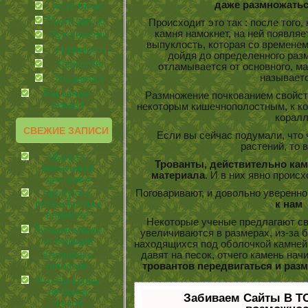
даже размножатьс
иcцеляемся
Происшествия
Происходит это так : после того,
камня намокнет, на ней появля
Путешествия
выпуклость, которая со временем
странности
дойдя до определенного разм
Торжества
отламывается от основного, ма
называет
Угощаемся!
Растения-
Размножение почкованием свойст
лекари
некоторым кишечнополостным, к ко
коралл
СВЕЖИЕ ЗАПИСИ
Если вы сейчас подумали, что 
растений, то 
Маски с
Трованты, действительно кам
желатином
материала
. И в них явно происх
для кожи
Продукты,
Поговаривают, и довольно уверенно
полезные при
к нам
варикозе
Некоторые ученые предлагают св
Лучшие маски
увеличиваются в размерах, из-за
от морщин
находящихся под оболочкой камней
Кодировка
давят на песок, отчего камень нач
гипнозом
тровантов передвигаться и раз
Что бы кровь
не была
Забиваем Сайты В Т
густой