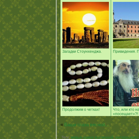
Загадки Стоунхенджа.
Привидения. П
Продолжим о четках!
Что, или кто н
«посещает»?!
«
Ваши глаза весной...
Теги:
живые камни вселенной
,
интересные 