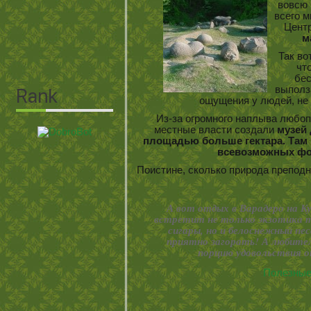
вовсю 
всего м
Цент
м
Так во
чт
бес
выполз
ощущения у людей, не
Из-за огромного наплыва любоп
местные власти создали
музей
площадью больше гектара. Там м
всевозможных фо
Поистине, сколько природа препод
А вот отдых в Варадеро на Ку
встретит не только экзотика т
сигары, но и белоснежный пес
приятно загорать! А любител
порцию удовольствия о
Полезные