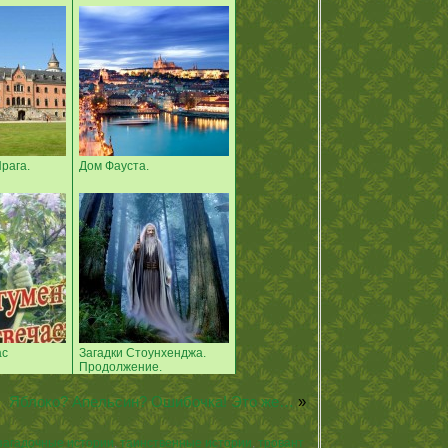
рага.
Дом Фауста.
ас
Загадки Стоунхенджа.
Продолжение.
Яблоко? Апельсин? Ошибочка! Это же…
»
загадочные истории
,
таинственные истории
,
тровант