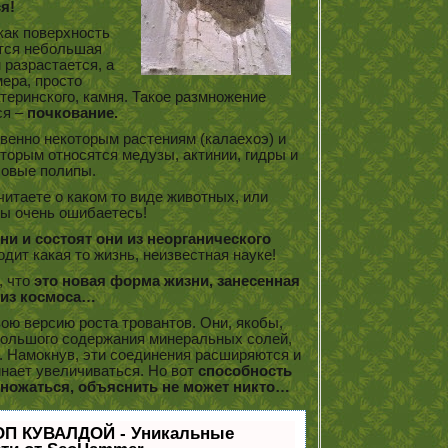
я!
 как поверхность
ется небольшая
 разрастается, а
ера, просто
теринского, камня. Такое размножение
ся –
почкование.
венно некоторым растениям (калаехоэ) и
торым относятся медузы, актинии, гидры и
овые полипы.
читаете о каком то виде животных, или
вы очень ошибаетесь!
ни и состоят они из неорганического
одит какая то жизнь, неизвестная науке!
, что
это новая форма жизни, занесенная
 из космоса…
ою версию роста тровантов. Они, якобы,
 большого содержания минеральных солей,
. Намокнув, эти соединения расширяются и
инает увеличиваться. Но вот
способность
множаться, объяснить не может никто…
ОП КУВАЛДОЙ - Уникальные