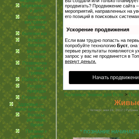
медицина
Вы создали или только планируете 
Беременность
продвигать? Продвижение сайта –
и дети
мероприятий, направленных на у
его позиций в поисковых системах
болезни
внутренних
органов
Ускорение продвижения
болезни кожи
Женские
Если вам трудно попасть на перв
болезни
попробуйте технологию
Буст
, она
первые результаты появляются уж
Мужские
запрос у вас не продвинется в Топ
болезни
вернут деньги.
Позвоночник,
суставы и
травмы
Начать продвижени
Польза соков
Ресурсы
природы
Полезные Знания для Всех
>
Поси
Стоматология
Живые
Здоровье —
залог красоты
| Четверг, мая 24, 2012 | Рубрика
Волосы,
ресницы,
брови
Питание и
" ПОЗНАНИЕ НАЧИНАЕТСЯ
диеты