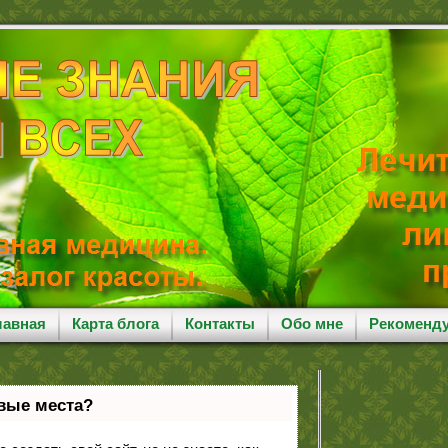
лавная
Карта блога
Контакты
Обо мне
Рекоменд
рвые места?