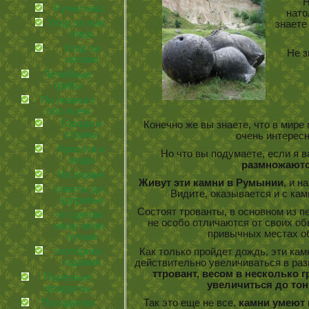
Н
Ручки наши
нато
Уход за кожей
знает
лица
Уход за
Не зна
ногами
Лечебные
грибы
По немного
обо всем
Города и
Конечно же вы знаете, что в мир
страны
очень интерес
Красота и
Но что вы подумаете, если я в
мода
размножаютс
На экране
Живут эти камни в Румынии
, и 
советы для
Видите, оказывается и с кам
здоровья
Состоят трованты, в основном из 
что делает
не особо отличаются от своих об
нашу жизнь
привычных местах о
лучше
эзотерика и
Как только пройдет дождь, эти камн
гадания
действительно увеличиваться в раз
ттровант, весом в несколько 
Полезные
увеличиться до то
продукты
Посиделки
Так это еще не все,
камни умеют 