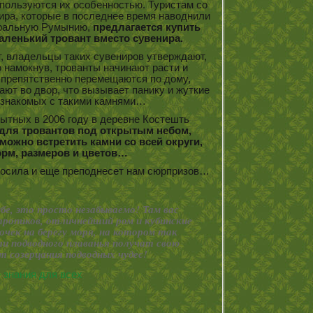
пользуются их особенностью. Туристам со
ира, которые в последнее время наводнили
ральную Румынию,
предлагается купить
аленький тровант вместо сувенира.
т, владельцы таких сувениров утверждают,
о намокнув, трованты начинают расти и
препятственно перемещаются по дому,
ают во двор, что вызывает панику и жуткие
 знакомых с такими камнями…
ытных в 2006 году в деревне Костешть
 для тровантов под открытым небом,
ожно встретить камни со всей округи,
рм, размеров и цветов…
носила и еще преподнесет нам сюрпризов…
бе, это просто незабываемо! Там вас
ропиков, отличнейший ром и кубинские
очек на берегу моря, на котором так
и подводного плаванья получат свою
т созерцания подводных чудес!
 знания для всех