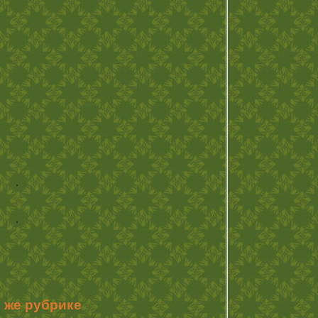
.
.
й же рубрике