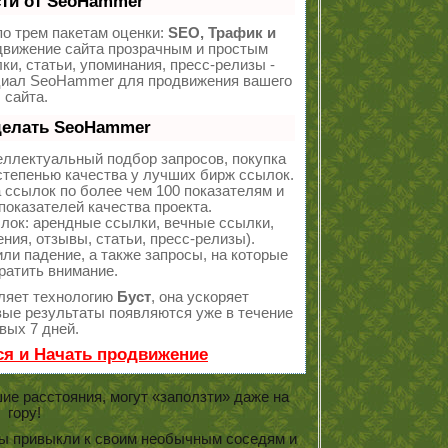
ти от SeoHammer
о трем пакетам оценки:
SEO, Трафик и
вижение сайта прозрачным и простым
ки, статьи, упоминания, пресс-релизы -
циал SeoHammer для продвижения вашего
сайта.
делать SeoHammer
еллектуальный подбор запросов, покупка
тепенью качества у лучших бирж ссылок.
 ссылок по более чем 100 показателям и
оказателей качества проекта.
ок: арендные ссылки, вечные ссылки,
ния, отзывы, статьи, пресс-релизы).
ли падение, а также запросы, на которые
ратить внимание.
ляет технологию
Буст
, она ускоряет
рвые результаты появляются уже в течение
вых 7 дней.
ся и Начать продвижение
е расстояния, могут «заползти» даже на
гору!
 привыкли к своим необычным соседям и