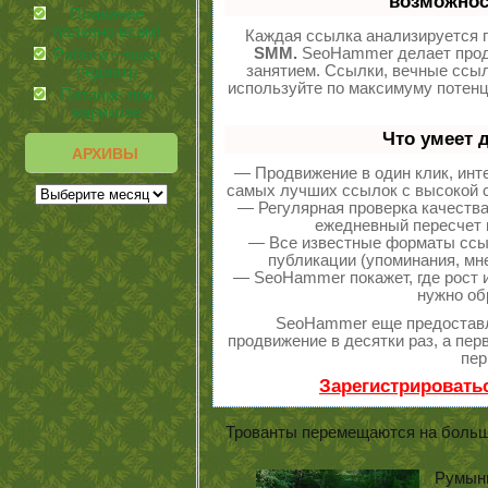
возможнос
Плавание
полезно всем!
Каждая ссылка анализируется п
SMM.
SeoHammer делает прод
Работа – врач
занятием. Ссылки, вечные ссыл
педиатр
используйте по максимуму потен
Питание при
варикозе
Что умеет 
АРХИВЫ
— Продвижение в один клик, инт
самых лучших ссылок с высокой с
— Регулярная проверка качества
ежедневный пересчет п
— Все известные форматы ссыл
публикации (упоминания, мне
— SeoHammer покажет, где рост и
нужно об
SeoHammer еще предостав
продвижение в десятки раз, а пе
пер
Зарегистрировать
Трованты перемещаются на больши
Румыны