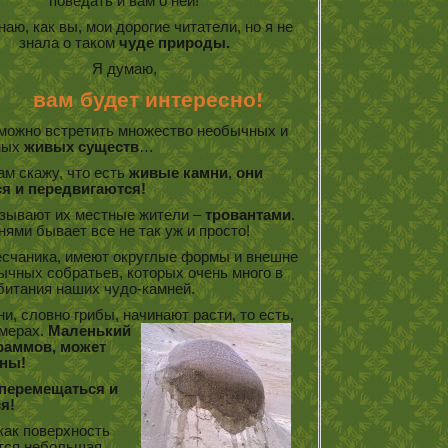
поведать и вам о ней!
ю, как вы, мои дорогие читатели, но я не
знала о таком
чуде природы.
Я думаю,
вам будет интересно!
е можно встретить множество необычных и
ных
живых существ
…
ам скажу, что есть
живые камни
,
они
я и передвигаются!
называют их местные жители –
тровантами
.
нями бывает все не так уж и просто!
песчаника, имеют округлые формы и внешне
ычных собратьев, которых очень много в
битания наших чудо-камней.
и, словно грибы, начинают расти, то есть,
мерах.
Маленький
граммов, может
нны!
перемещаться и
я!
 как поверхность
ется небольшая