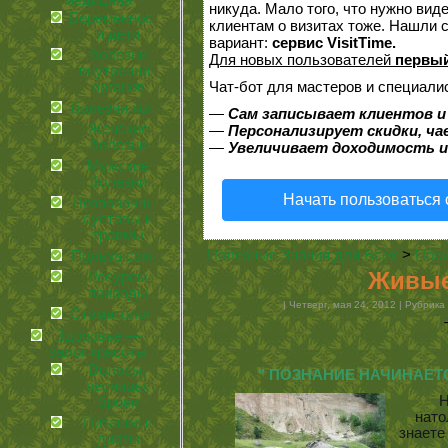
медицина
никуда. Мало того, что нужно вид
Беременность
клиентам о визитах тоже. Нашли
и дети
вариант:
сервис VisitTime.
болезни
Для новых пользователей
первый
внутренних
Чат-бот для мастеров и специали
органов
болезни кожи
—
Сам записывает клиентов и
Женские
—
Персонализирует скидки, ча
болезни
—
Увеличивает доходимость и
Мужские
болезни
Начать пользоваться
Позвоночник,
суставы и
травмы
Полезные Знания для Всех
>
Поси
Польза соков
Живые
Ресурсы
природы
| Четверг, мая 24, 2012 | Рубрика
Стоматология
Здоровье —
залог красоты
Волосы,
" ПОЗНАНИЕ НАЧИНАЕТСЯ
ресницы,
Н
брови
нато
Питание и
знает
диеты