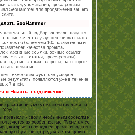
ки, статьи, упоминания, пресс-релизы -
циал SeoHammer для продвижения вашего
сайта.
делать SeoHammer
еллектуальный подбор запросов, покупка
тепенью качества у лучших бирж ссылок.
 ссылок по более чем 100 показателям и
оказателей качества проекта.
ок: арендные ссылки, вечные ссылки,
ния, отзывы, статьи, пресс-релизы).
ли падение, а также запросы, на которые
ратить внимание.
ляет технологию
Буст
, она ускоряет
рвые результаты появляются уже в течение
вых 7 дней.
ся и Начать продвижение
е расстояния, могут «заползти» даже на
гору!
 привыкли к своим необычным соседям и
пользуются их особенностью. Туристам со
ира, которые в последнее время наводнили
ральную Румынию,
предлагается купить