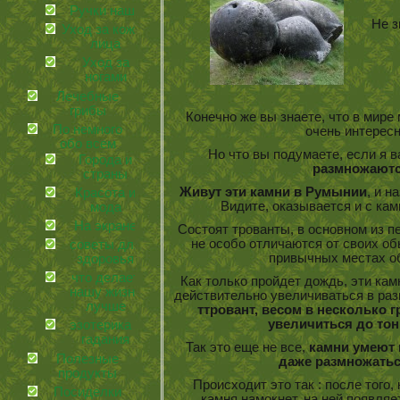
Ручки наши
Не зна
Уход за кожей
лица
Уход за
ногами
Лечебные
грибы
Конечно же вы знаете, что в мир
По немного
очень интерес
обо всем
Но что вы подумаете, если я в
Города и
размножаютс
страны
Живут эти камни в Румынии
, и 
Красота и
Видите, оказывается и с кам
мода
На экране
Состоят трованты, в основном из 
не особо отличаются от своих об
советы для
привычных местах о
здоровья
что делает
Как только пройдет дождь, эти камн
нашу жизнь
действительно увеличиваться в раз
лучше
ттровант, весом в несколько 
увеличиться до то
эзотерика и
гадания
Так это еще не все,
камни умеют 
Полезные
даже размножатьс
продукты
Происходит это так : после того,
Посиделки
камня намокнет, на ней появля