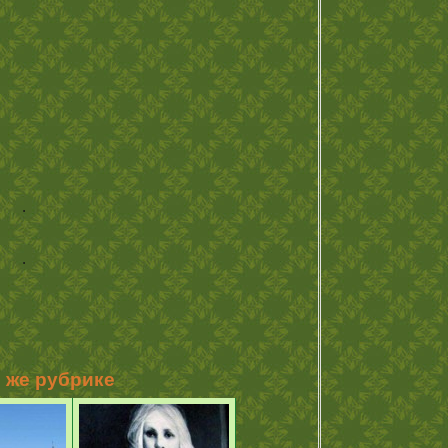
.
.
й же рубрике