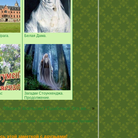
рага.
Белая Дама.
ас
Загадки Стоунхенджа.
Продолжение.
Яблоко? Апельсин? Ошибочка! Это же…
»
загадочные истории
,
таинственные истории
,
тровант
сь этой заметкой с друзьями!