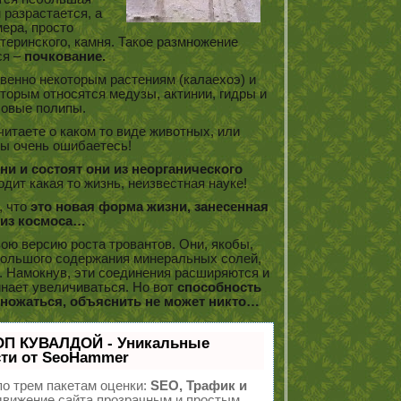
 разрастается, а
ера, просто
теринского, камня. Такое размножение
ся –
почкование.
венно некоторым растениям (калаехоэ) и
торым относятся медузы, актинии, гидры и
овые полипы.
читаете о каком то виде животных, или
вы очень ошибаетесь!
ни и состоят они из неорганического
одит какая то жизнь, неизвестная науке!
, что
это новая форма жизни, занесенная
 из космоса…
ою версию роста тровантов. Они, якобы,
 большого содержания минеральных солей,
. Намокнув, эти соединения расширяются и
инает увеличиваться. Но вот
способность
множаться, объяснить не может никто…
ОП КУВАЛДОЙ - Уникальные
ти от SeoHammer
о трем пакетам оценки:
SEO, Трафик и
вижение сайта прозрачным и простым