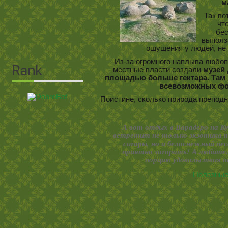
м
Так во
чт
бес
выполз
ощущения у людей, не
Из-за огромного наплыва любоп
местные власти создали
музей
площадью больше гектара. Там м
всевозможных фо
Поистине, сколько природа препод
А вот отдых в Варадеро на Ку
встретит не только экзотика т
сигары, но и белоснежный пес
приятно загорать! А любител
порцию удовольствия о
Полезные