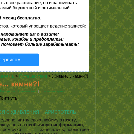
еть свое расписание, но и напоминать
 самый бюджетный и оптимальный
 месяц бесплатно
.
стов, который упрощает ведение записей:
 напоминает им о визите;
евые, кэшбэк и предоплаты;
 помогает больше зарабатывать;
 сервисом
делки.
>
Путешествия
> Живые… камни?!
… камни?!
Посиделки.
,
Путешествия
|
30 комментариев
Твитнуть
 С УДИВЛЕНИЯ ". АРИСТОТЕЛЬ.
едавно, читая свою любимую газету,
лкнулась на
необычную информацию
,
е прям руки зачесались, побыстрее