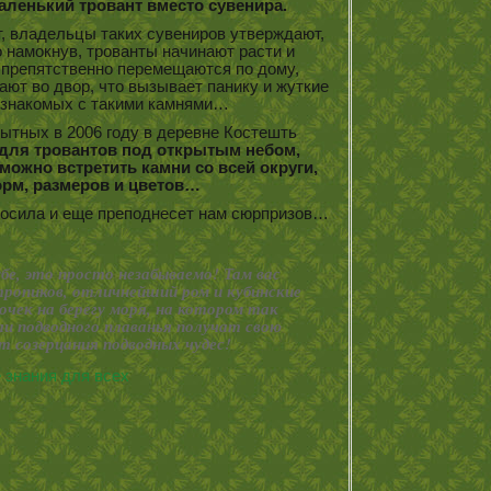
аленький тровант вместо сувенира.
т, владельцы таких сувениров утверждают,
о намокнув, трованты начинают расти и
препятственно перемещаются по дому,
ают во двор, что вызывает панику и жуткие
 знакомых с такими камнями…
ытных в 2006 году в деревне Костешть
 для тровантов под открытым небом,
ожно встретить камни со всей округи,
рм, размеров и цветов…
носила и еще преподнесет нам сюрпризов…
бе, это просто незабываемо! Там вас
ропиков, отличнейший ром и кубинские
очек на берегу моря, на котором так
и подводного плаванья получат свою
т созерцания подводных чудес!
 знания для всех