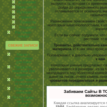
иcцеляемся
выпуклость, которая со временем
Происшествия
дойдя до определенного разм
отламывается от основного, ма
Путешествия
называет
странности
Размножение почкованием свойст
Торжества
некоторым кишечнополостным, к ко
Угощаемся!
коралл
Растения-
Если вы сейчас подумали, что 
лекари
растений, то 
Трованты, действительно кам
СВЕЖИЕ ЗАПИСИ
материала
. И в них явно происх
Маски с
Поговаривают, и довольно уверенно
желатином
к нам
для кожи
Некоторые ученые предлагают св
Продукты,
увеличиваются в размерах, из-за
полезные при
находящихся под оболочкой камней
варикозе
давят на песок, отчего камень нач
Лучшие маски
тровантов передвигаться и раз
от морщин
Кодировка
Забиваем Сайты В Т
гипнозом
возможнос
Что бы кровь
не была
Каждая ссылка анализируется п
густой
SMM.
SeoHammer делает прод