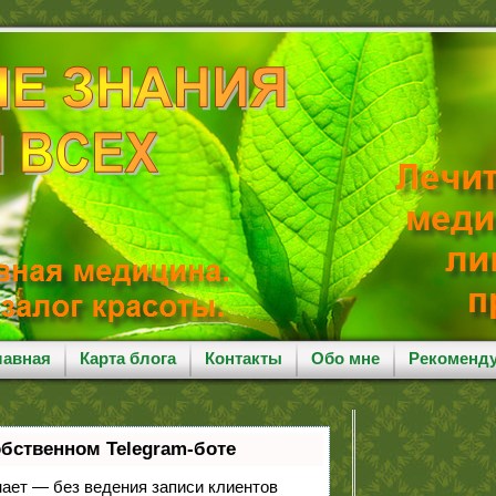
лавная
Карта блога
Контакты
Обо мне
Рекоменд
обственном Telegram-боте
знает — без ведения записи клиентов