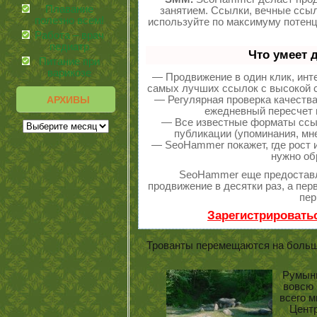
Плавание
занятием. Ссылки, вечные ссыл
полезно всем!
используйте по максимуму потен
Работа – врач
педиатр
Что умеет 
Питание при
варикозе
— Продвижение в один клик, инт
самых лучших ссылок с высокой с
— Регулярная проверка качества
АРХИВЫ
ежедневный пересчет п
— Все известные форматы ссыл
публикации (упоминания, мне
— SeoHammer покажет, где рост и
нужно об
SeoHammer еще предостав
продвижение в десятки раз, а пе
пер
Зарегистрировать
Трованты перемещаются на больши
Румыны
вовсю 
всего м
Цент