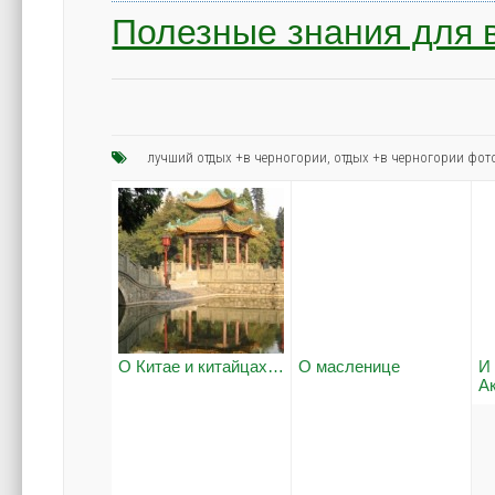
Полезные знания для 
лучший отдых +в черногории
,
отдых +в черногории фот
О Китае и китайцах…
О масленице
И
А