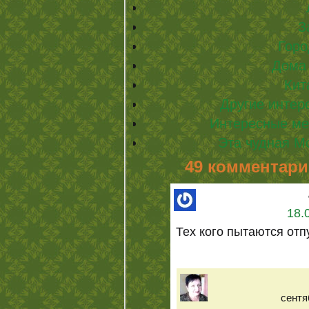
З
Горо
Дома 
Кит
Другие интер
Интересные ме
Эта чудная М
49 комментари
18.
Тех кого пытаются отп
сентя