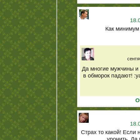
18.
Как минимум
сентя
Да многие мужчины и 
в обморок падают! :ya
О
18.
Страх то какой! Если
уронить. Да