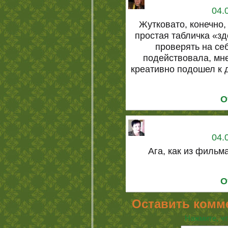
04.
Жутковато, конечно,
простая табличка «з
проверять на се
подействовала, мне
креативно подошел к 
О
04.
Ага, как из фильм
О
Оставить комм
Нажмите, чт