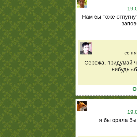
19.
Нам бы тоже отпугну
запов
сентя
Сережа, придумай ч
нибудь «б
О
19.
я бы орала бы