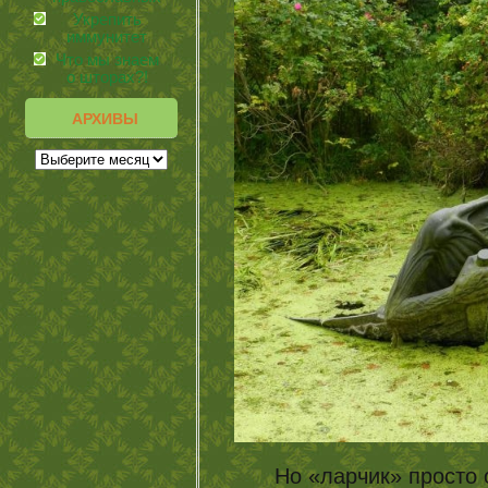
Укрепить
иммунитет
Что мы знаем
о шторах?!
АРХИВЫ
Но «ларчик» просто 