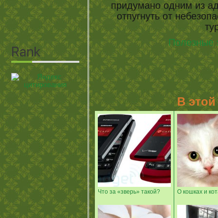
придумано одним из ад
отпугнуть от небезоп
ту
Полезные 
В этой
Что за «зверь» такой?
О кошках и кот