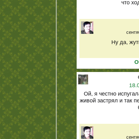
что хо
сентя
Ну да, жутк
О
18.
Ой, я честно испугал
живой застрял и так 
сентя