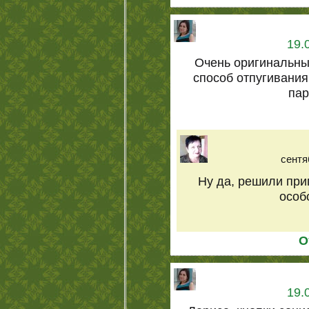
19.
Очень оригинальны
способ отпугивания
пар
сентя
Ну да, решили при
особо
О
19.