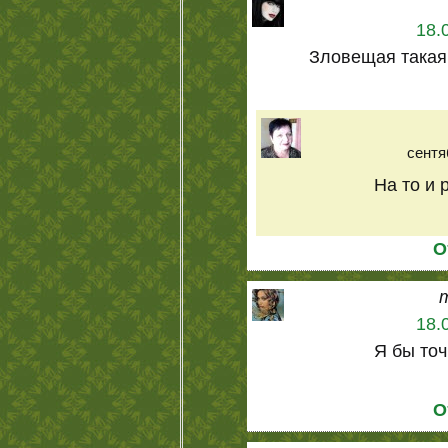
18.
Зловещая такая,
сентя
На то и 
О
18.
Я бы точ
О