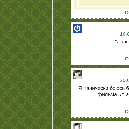
О
19.
Страшн
О
20.
Я панически боюсь 
фильма «А зо
О