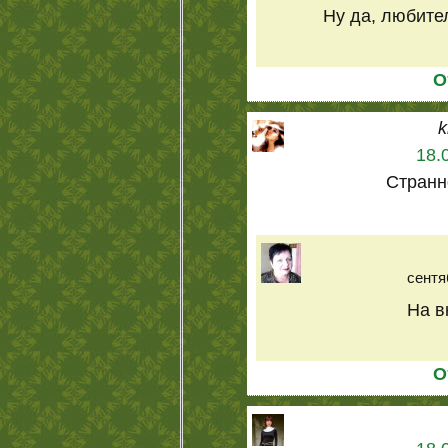
Ну да, любител
О
k
18.
Странн
сентя
На вк
О