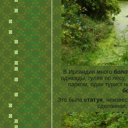
Уход за кожей
лица
Уход за
ногами
Лечебные
грибы
По немного
обо всем
Города и
страны
Красота и
мода
На экране
советы для
В Ирландии много
боло
здоровья
однажды, гуляя по лесу,
что делает
парком, один турист н
нашу жизнь
лучше
б
эзотерика и
Это была
статуя
, неизвес
гадания
сделанная,
Полезные
продукты
Посиделки
иcцеляемся
Происшествия