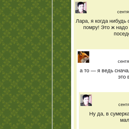
сентя
Лара, я когда нибудь 
помру! Это ж надо
поседе
сентя
а то — я ведь снач
это 
сентя
Ну да, в сумер
мал