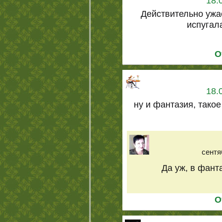
18.
Действительно ужа
испугал
О
18.
ну и фантазия, такое
сентя
Да уж, в фант
О