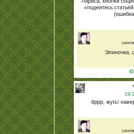
Лариса, кнопки соц
«подеитесь статьёй
(ошибка 
сентя
Элиночка, 
О
19.
бррр, жуть! нав
сентя