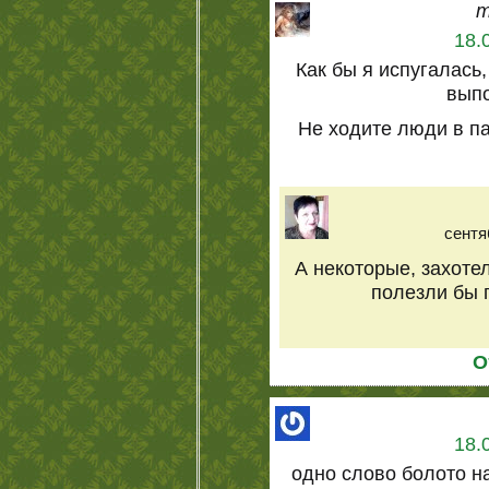
m
18.
Как бы я испугалась,
вып
Не ходите люди в п
сентя
А некоторые, захоте
полезли бы п
О
18.
одно слово болото на