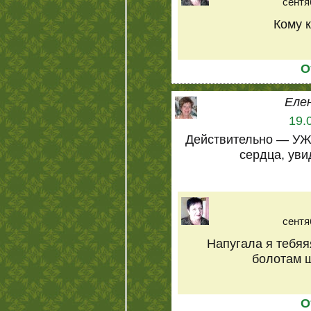
сентя
Кому ка
О
Еле
19.
Действительно — УЖ
сердца, уви
сентя
Напугала я тебяяя
болотам ш
О