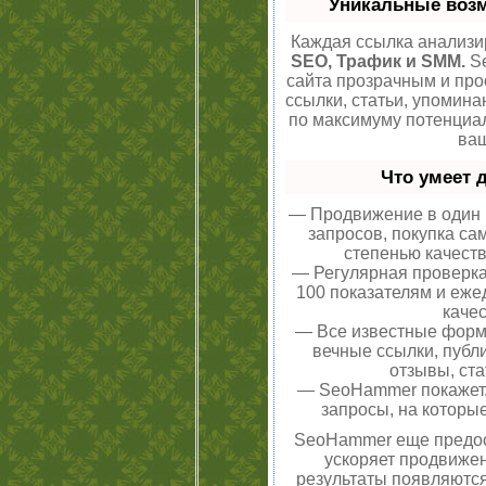
Уникальные воз
Каждая ссылка анализир
SEO, Трафик и SMM.
Se
сайта прозрачным и про
ссылки, статьи, упомина
по максимуму потенци
ваш
Что умеет 
— Продвижение в один 
запросов, покупка са
степенью качеств
— Регулярная проверка
100 показателям и еже
качес
— Все известные форм
вечные ссылки, публ
отзывы, ста
— SeoHammer покажет, 
запросы, на которы
SeoHammer еще предос
ускоряет продвижен
результаты появляются