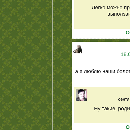
Легко можно пр
выползаю
О
18.
а я люблю наши болота
сентя
Ну такие, родн
О