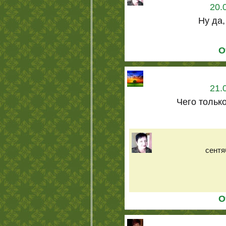
20.
Ну да,
О
21.
Чего только
сентя
О