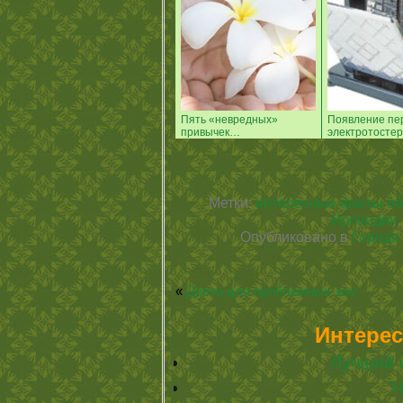
Пять «невредных»
Появление пе
привычек…
электротостер
Метки:
интересные факты об
Ирландии
Опубликовано в
Города
«
Диета для проблемных зон
Интерес
Лучший 
Ч