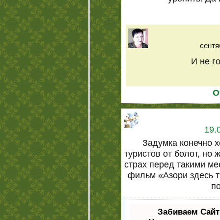
сентя
И не г
О
19.
Задумка конечно х
туристов от болот, но 
страх перед такими ме
фильм «Азори здесь т
п
Забиваем Сай