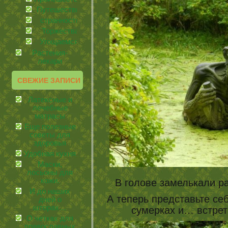
Путешествия
странности
Торжества
Угощаемся!
Растения-
лекари
СВЕЖИЕ ЗАПИСИ
Латексные и
лечебные
матрасы
Еще полезные
советы для
здоровья
Удобная кухня
Маски,
лосьоны для
кожи.
В голове замелькали раз
И до наших
А теперь представьте себ
дней о
шторах…
сумерках и… встрет
О четках для
православных