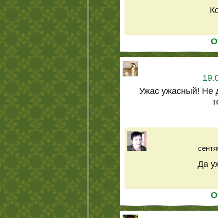
Ко
О
19.
Ужас ужасный! Не д
т
сентя
Да уж
О