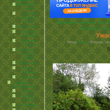
медицина
Беременность
и дети
болезни
внутренних
органов
Полезные Знания для 
болезни кожи
Города и ст
Женские
Ужа
болезни
Мужские
Автор
Лариса
Вторник, сен
болезни
Т
Позвоночник,
суставы и
травмы
Польза соков
Ресурсы
природы
Стоматология
Здоровье —
залог красоты
Волосы
Питание и
диеты
Ручки наши