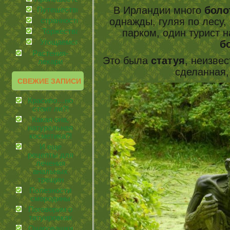
В Ирландии много
боло
Путешествия
однажды, гуляя по лесу,
странности
Торжества
парком, один турист н
Угощаемся!
б
Растения-
Это была
статуя
, неизвес
лекари
сделанная,
СВЕЖИЕ ЗАПИСИ
Красиво…но
стоит ли?!
Какая она,
натуральная
косметика?!
И еще
рецепты для
лечения
анальных
трещин
Полезности
смородины
Поговорим о
татуировках
Очаровашки