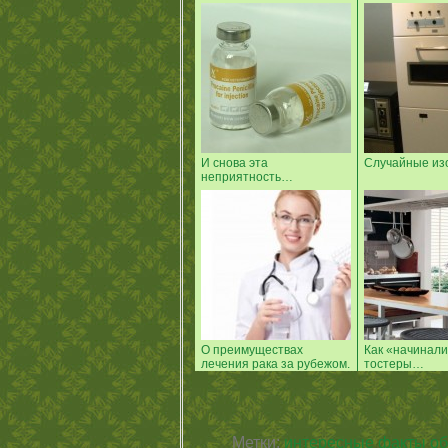
И снова эта
Случайные из
неприятность…
О преимуществах
Как «начинали
лечения рака за рубежом.
тостеры…
Метки:
интересные факты об