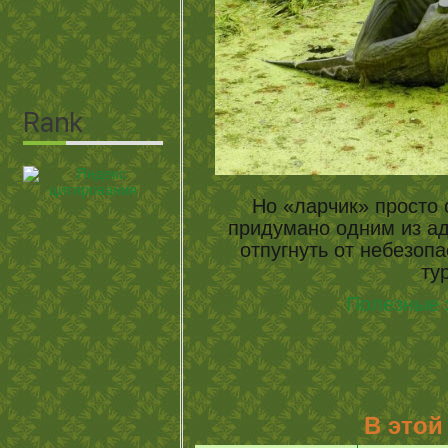
Но «ларчик» просто 
придумано одним из ад
отпугнуть от небезоп
ту
Полезные 
В этой