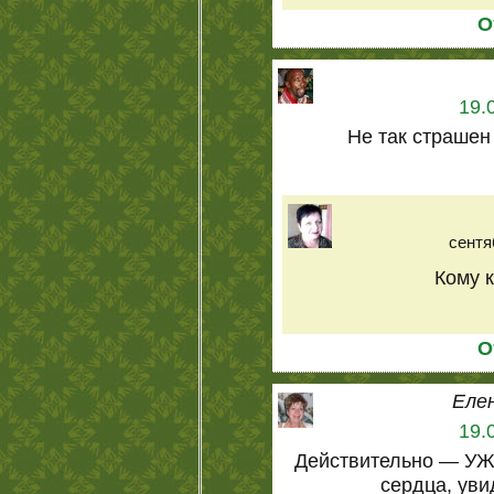
О
19.
Не так страшен 
сентя
Кому ка
О
Еле
19.
Действительно — УЖ
сердца, уви