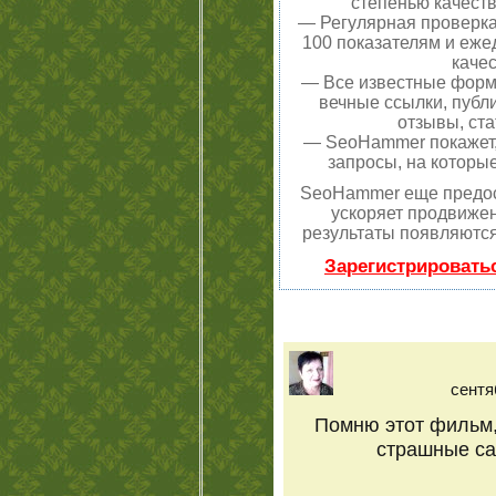
степенью качеств
— Регулярная проверка
100 показателям и еже
качес
— Все известные форм
вечные ссылки, публ
отзывы, ста
— SeoHammer покажет, 
запросы, на которы
SeoHammer еще предос
ускоряет продвижен
результаты появляются
Зарегистрировать
сентя
Помню этот фильм,
страшные сам