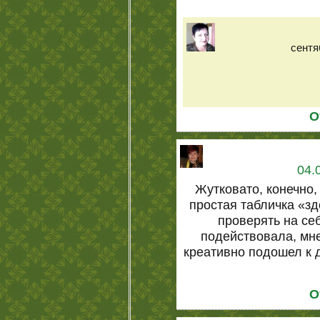
сентя
О
04.
Жутковато, конечно,
простая табличка «з
проверять на се
подействовала, мне
креативно подошел к 
О