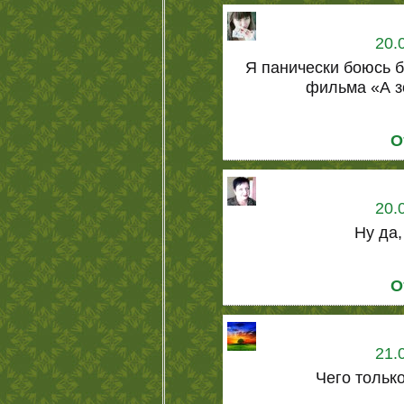
20.
Я панически боюсь 
фильма «А зо
О
20.
Ну да,
О
21.
Чего только