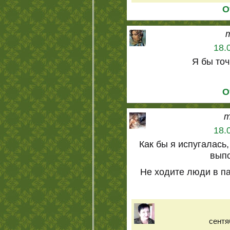
О
18.
Я бы точ
О
m
18.
Как бы я испугалась,
вып
Не ходите люди в п
сентя