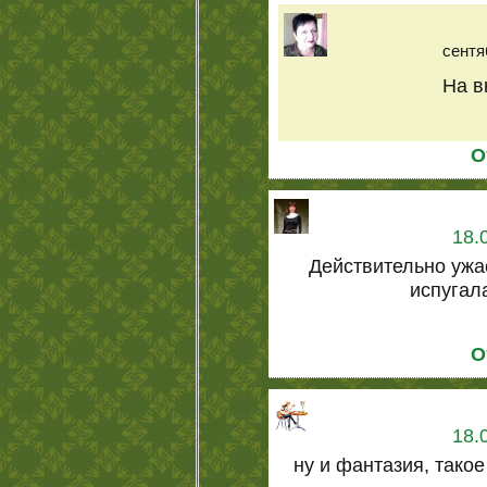
сентя
На вк
О
18.
Действительно ужа
испугал
О
18.
ну и фантазия, такое