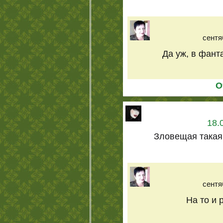
сентя
Да уж, в фант
О
18.
Зловещая такая,
сентя
На то и 