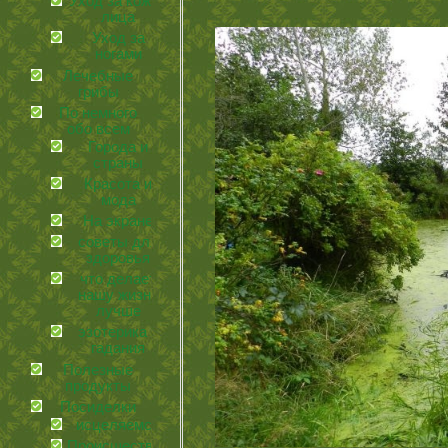
Уход за кожей
лица
Уход за
ногами
Лечебные
грибы
По немного
обо всем
Города и
страны
Красота и
мода
На экране
советы для
здоровья
что делает
нашу жизнь
лучше
эзотерика и
гадания
Полезные
продукты
Посиделки
иcцеляемся
Происшествия