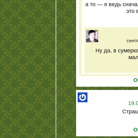
а то — я ведь снач
это 
сентя
Ну да, в сумер
мал
О
19.
Страшн
О