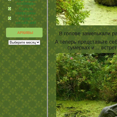
верблюды
Польза
смородины
Изучать
английский!
АРХИВЫ
В голове замелькали раз
А теперь представьте себ
сумерках и… встрет