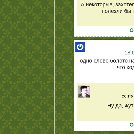
А некоторые, захоте
полезли бы п
О
18.
одно слово болото на
что хо
сентя
Ну да, жутк
О