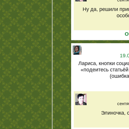
Ну да, решили при
особо
О
19.
Лариса, кнопки соц
«подеитесь статьёй
(ошибка 
сентя
Элиночка, 