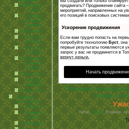
медицина
Вы создали или только планируете 
Беременность
продвигать? Продвижение сайта –
и дети
мероприятий, направленных на у
его позиций в поисковых системах
болезни
внутренних
органов
Ускорение продвижения
болезни кожи
Женские
Если вам трудно попасть на перв
болезни
попробуйте технологию
Буст
, она
первые результаты появляются уж
Мужские
запрос у вас не продвинется в Топ
болезни
вернут деньги.
Позвоночник,
суставы и
травмы
Начать продвижени
Польза соков
Ресурсы
природы
Полезные Знания для 
Стоматология
Города и ст
Здоровье —
залог красоты
Ужа
Волосы
Автор
Лариса
Вторник, сен
Питание и
диеты
Т
Ручки наши