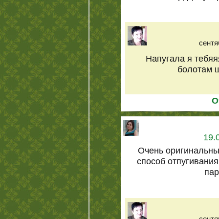
сентя
Напугала я тебяяя
болотам ш
О
19.
Очень оригинальны
способ отпугивания
пар
сентя