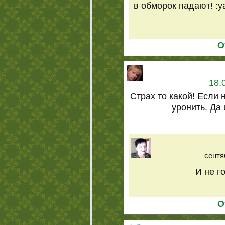
в обморок падают! :ya
О
18.
Страх то какой! Если
уронить. Да
сентя
И не г
О