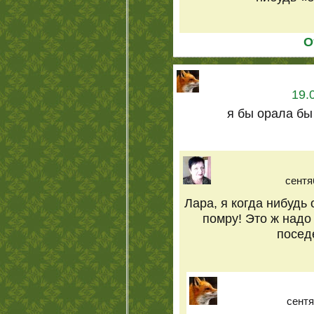
О
19.
я бы орала бы
сентя
Лара, я когда нибудь 
помру! Это ж надо
поседе
сентя