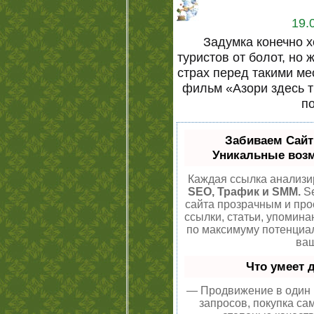
19.
Задумка конечно х
туристов от болот, но 
страх перед такими ме
фильм «Азори здесь т
п
Забиваем Сай
Уникальные воз
Каждая ссылка анализир
SEO, Трафик и SMM.
Se
сайта прозрачным и про
ссылки, статьи, упомина
по максимуму потенци
ваш
Что умеет 
— Продвижение в один 
запросов, покупка са