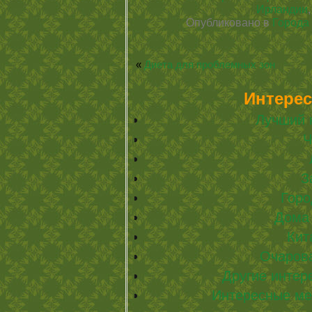
Ирландии
Опубликовано в
Города
«
Диета для проблемных зон
Интерес
Лучший 
Ч
З
Горо
Дома 
Кит
Очаров
Другие интер
Интересные ме