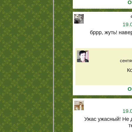
О
19.
бррр, жуть! нав
сентя
Ко
О
19.
Ужас ужасный! Не д
т