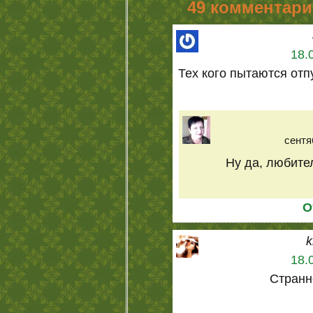
49 комментари
18.
Тех кого пытаются отп
сентя
Ну да, любител
О
k
18.
Странн