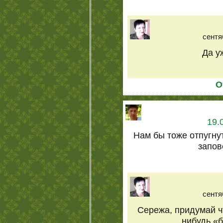
сентя
Да уж
О
19.
Нам бы тоже отпугну
запов
сентя
Сережа, придумай ч
нибудь «б